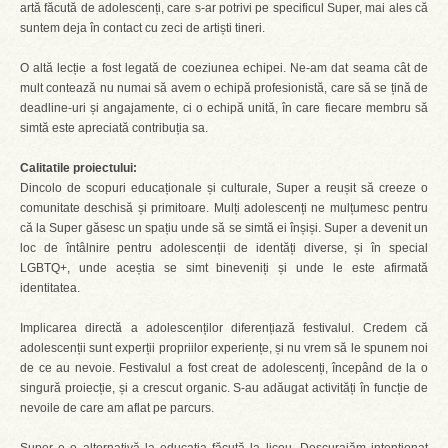
artă făcută de adolescenți, care s-ar potrivi pe specificul Super, mai ales că
suntem deja în contact cu zeci de artiști tineri.
O altă lecție a fost legată de coeziunea echipei. Ne-am dat seama cât de
mult contează nu numai să avem o echipă profesionistă, care să se țină de
deadline-uri și angajamente, ci o echipă unită, în care fiecare membru să
simtă este apreciată contribuția sa.
Calitatile proiectului:
Dincolo de scopuri educaționale și culturale, Super a reușit să creeze o
comunitate deschisă și primitoare. Mulți adolescenți ne mulțumesc pentru
că la Super găsesc un spațiu unde să se simtă ei înșiși. Super a devenit un
loc de întâlnire pentru adolescenții de identăți diverse, și în special
LGBTQ+, unde aceștia se simt bineveniți și unde le este afirmată
identitatea.
Implicarea directă a adolescenților diferențiază festivalul. Credem că
adolescenții sunt experții propriilor experiențe, și nu vrem să le spunem noi
de ce au nevoie. Festivalul a fost creat de adolescenți, începând de la o
singură proiecție, și a crescut organic. S-au adăugat activități în funcție de
nevoile de care am aflat pe parcurs.