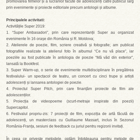
promovarea filmelor și a lucrărilor făcute de adolescenți către publicul larg
prin evenimente și proiecte editoriale precum antologii și albume.
Principalele activitati:
Activitățile Super 2019:
1. “Super Ambasadori”, prin care reprezentanții Super au organizat
evenimente în 16 orașe din România și R. Moldova;
2. Atelierele de poezie, film, scriere creativă și fotografie; am publicat
fotografiile realizate la atelierul foto în albumul “Ce nu vă place”, iar
poeziile au fost publicate în antologia de poezie “Mă văd din exterior”,
lansată la Bookfest.
3. Super Warm-up, o serie de evenimente multidisciplinare în pregătirea
festivalului- un spectacol de teatru, un concert cu cinci trupe și artiști
adolescenți și lansarea antologiei de poezie.
4. Proiectul Super Pitch, prin care finanțăm proiecte de film ale
adolescenților.
5. Proiecția de videopoeme (scurt-metraje inspirate din poezii)
Supercapitol.
6. Festivalul propriu-zis: 7 proiecții de film, expoziția de artă făcută de
adolescenți, un masterclass cu Guillaume Massart, inclus în Sezonul
România-Franța, sesiuni de feedback cu juriul pentru regizorii invitați.
În ceea ce privește metodele, optăm întotdeauna pentru metode de