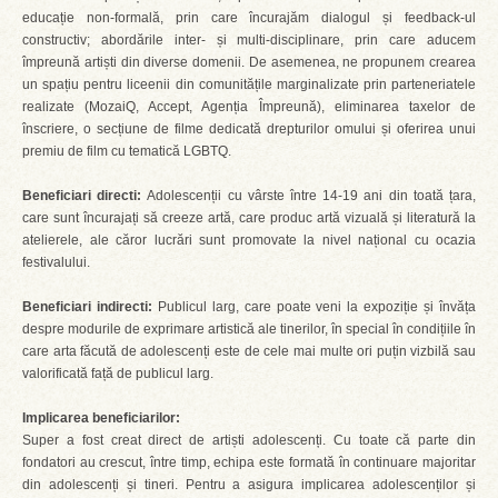
educație non-formală, prin care încurajăm dialogul și feedback-ul
constructiv; abordările inter- și multi-disciplinare, prin care aducem
împreună artiști din diverse domenii. De asemenea, ne propunem crearea
un spațiu pentru liceenii din comunitățile marginalizate prin parteneriatele
realizate (MozaiQ, Accept, Agenția Împreună), eliminarea taxelor de
înscriere, o secțiune de filme dedicată drepturilor omului și oferirea unui
premiu de film cu tematică LGBTQ.
Beneficiari directi:
Adolescenții cu vârste între 14-19 ani din toată țara,
care sunt încurajați să creeze artă, care produc artă vizuală și literatură la
atelierele, ale căror lucrări sunt promovate la nivel național cu ocazia
festivalului.
Beneficiari indirecti:
Publicul larg, care poate veni la expoziție și învăța
despre modurile de exprimare artistică ale tinerilor, în special în condițiile în
care arta făcută de adolescenți este de cele mai multe ori puțin vizbilă sau
valorificată față de publicul larg.
Implicarea beneficiarilor:
Super a fost creat direct de artiști adolescenți. Cu toate că parte din
fondatori au crescut, între timp, echipa este formată în continuare majoritar
din adolescenți și tineri. Pentru a asigura implicarea adolescenților și