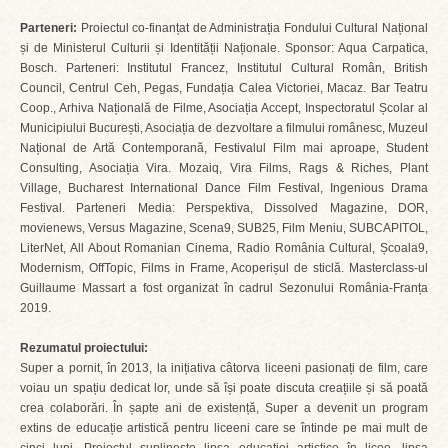
Parteneri:
Proiectul co-finanțat de Administrația Fondului Cultural Național
și de Ministerul Culturii și Identității Naționale. Sponsor: Aqua Carpatica,
Bosch. Parteneri: Institutul Francez, Institutul Cultural Român, British
Council, Centrul Ceh, Pegas, Fundația Calea Victoriei, Macaz. Bar Teatru
Coop., Arhiva Națională de Filme, Asociația Accept, Inspectoratul Școlar al
Municipiului București, Asociația de dezvoltare a filmului românesc, Muzeul
Național de Artă Contemporană, Festivalul Film mai aproape, Student
Consulting, Asociația Vira. Mozaiq, Vira Films, Rags & Riches, Plant
Village, Bucharest International Dance Film Festival, Ingenious Drama
Festival. Parteneri Media: Perspektiva, Dissolved Magazine, DOR,
movienews, Versus Magazine, Scena9, SUB25, Film Meniu, SUBCAPITOL,
LiterNet, All About Romanian Cinema, Radio România Cultural, Școala9,
Modernism, OffTopic, Films in Frame, Acoperișul de sticlă. Masterclass-ul
Guillaume Massart a fost organizat în cadrul Sezonului România-Franța
2019.
Rezumatul proiectului:
Super a pornit, în 2013, la inițiativa câtorva liceeni pasionați de film, care
voiau un spațiu dedicat lor, unde să își poate discuta creațiile și să poată
crea colaborări. În șapte ani de existență, Super a devenit un program
extins de educație artistică pentru liceeni care se întinde pe mai mult de