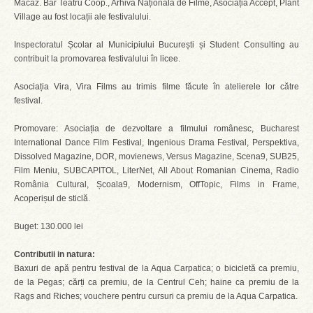
Macaz. Bar Teatru Coop., Arhiva Națională de Filme, Asociația Accept, Plant
Village au fost locații ale festivalului.
Inspectoratul Școlar al Municipiului București și Student Consulting au
contribuit la promovarea festivalului în licee.
Asociația Vira, Vira Films au trimis filme făcute în atelierele lor către
festival.
Promovare: Asociația de dezvoltare a filmului românesc, Bucharest
International Dance Film Festival, Ingenious Drama Festival, Perspektiva,
Dissolved Magazine, DOR, movienews, Versus Magazine, Scena9, SUB25,
Film Meniu, SUBCAPITOL, LiterNet, All About Romanian Cinema, Radio
România Cultural, Școala9, Modernism, OffTopic, Films in Frame,
Acoperișul de sticlă.
Buget: 130.000 lei
Contributii in natura:
Baxuri de apă pentru festival de la Aqua Carpatica; o bicicletă ca premiu,
de la Pegas; cărți ca premiu, de la Centrul Ceh; haine ca premiu de la
Rags and Riches; vouchere pentru cursuri ca premiu de la Aqua Carpatica.