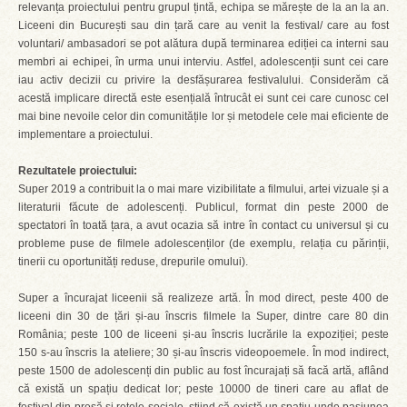
relevanța proiectului pentru grupul țintă, echipa se mărește de la an la an.
Liceeni din București sau din țară care au venit la festival/ care au fost
voluntari/ ambasadori se pot alătura după terminarea ediției ca interni sau
membri ai echipei, în urma unui interviu. Astfel, adolescenții sunt cei care
iau activ decizii cu privire la desfășurarea festivalului. Considerăm că
acestă implicare directă este esențială întrucât ei sunt cei care cunosc cel
mai bine nevoile celor din comunitățile lor și metodele cele mai eficiente de
implementare a proiectului.
Rezultatele proiectului:
Super 2019 a contribuit la o mai mare vizibilitate a filmului, artei vizuale și a
literaturii făcute de adolescenți. Publicul, format din peste 2000 de
spectatori în toată țara, a avut ocazia să intre în contact cu universul și cu
probleme puse de filmele adolescenților (de exemplu, relația cu părinții,
tinerii cu oportunități reduse, drepurile omului).
Super a încurajat liceenii să realizeze artă. În mod direct, peste 400 de
liceeni din 30 de țări și-au înscris filmele la Super, dintre care 80 din
România; peste 100 de liceeni și-au înscris lucrările la expoziției; peste
150 s-au înscris la ateliere; 30 și-au înscris videopoemele. În mod indirect,
peste 1500 de adolescenți din public au fost încurajați să facă artă, aflând
că există un spațiu dedicat lor; peste 10000 de tineri care au aflat de