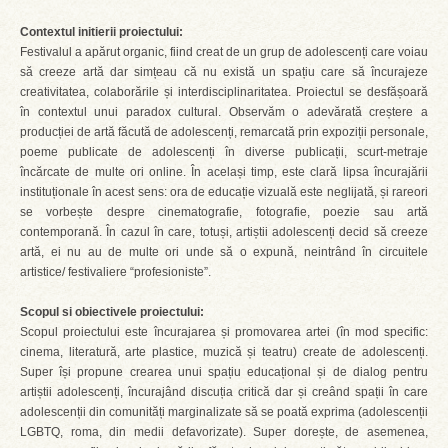
Contextul initierii proiectului:
Festivalul a apărut organic, fiind creat de un grup de adolescenți care voiau
să creeze artă dar simțeau că nu există un spațiu care să încurajeze
creativitatea, colaborările și interdisciplinaritatea. Proiectul se desfășoară
în contextul unui paradox cultural. Observăm o adevărată creștere a
producției de artă făcută de adolescenți, remarcată prin expoziții personale,
poeme publicate de adolescenți în diverse publicații, scurt-metraje
încărcate de multe ori online. În același timp, este clară lipsa încurajării
instituționale în acest sens: ora de educație vizuală este neglijată, și rareori
se vorbește despre cinematografie, fotografie, poezie sau artă
contemporană. În cazul în care, totuși, artiștii adolescenți decid să creeze
artă, ei nu au de multe ori unde să o expună, neintrând în circuitele
artistice/ festivaliere “profesioniste”.
Scopul si obiectivele proiectului:
Scopul proiectului este încurajarea și promovarea artei (în mod specific:
cinema, literatură, arte plastice, muzică și teatru) create de adolescenți.
Super își propune crearea unui spațiu educațional și de dialog pentru
artiștii adolescenți, încurajând discuția critică dar și creând spații în care
adolescenții din comunități marginalizate să se poată exprima (adolescenții
LGBTQ, roma, din medii defavorizate). Super dorește, de asemenea,