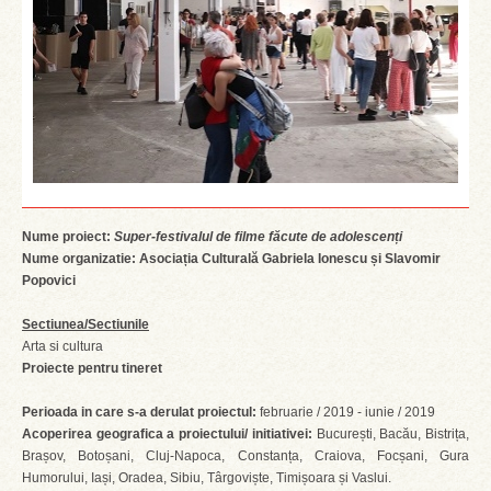
Nume proiect:
Super-festivalul de filme făcute de adolescenți
Nume organizatie: Asociația Culturală Gabriela Ionescu și Slavomir
Popovici
Sectiunea/Sectiunile
Arta si cultura
Proiecte pentru tineret
Perioada in care s-a derulat proiectul:
februarie / 2019 - iunie / 2019
Acoperirea geografica a proiectului/ initiativei:
București, Bacău, Bistrița,
Brașov, Botoșani, Cluj-Napoca, Constanța, Craiova, Focșani, Gura
Humorului, Iași, Oradea, Sibiu, Târgoviște, Timișoara și Vaslui.