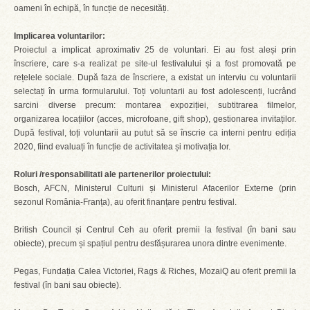
oameni în echipă, în funcție de necesități.
Implicarea voluntarilor:
Proiectul a implicat aproximativ 25 de voluntari. Ei au fost aleși prin
înscriere, care s-a realizat pe site-ul festivalului și a fost promovată pe
rețelele sociale. După faza de înscriere, a existat un interviu cu voluntarii
selectați în urma formularului. Toți voluntarii au fost adolescenți, lucrând
sarcini diverse precum: montarea expoziției, subtitrarea filmelor,
organizarea locațiilor (acces, microfoane, gift shop), gestionarea invitaților.
După festival, toți voluntarii au putut să se înscrie ca interni pentru ediția
2020, fiind evaluați în funcție de activitatea și motivația lor.
Roluri /responsabilitati ale partenerilor proiectului:
Bosch, AFCN, Ministerul Culturii și Ministerul Afacerilor Externe (prin
sezonul România-Franța), au oferit finanțare pentru festival.
British Council și Centrul Ceh au oferit premii la festival (în bani sau
obiecte), precum și spațiul pentru desfășurarea unora dintre evenimente.
Pegas, Fundația Calea Victoriei, Rags & Riches, MozaiQ au oferit premii la
festival (în bani sau obiecte).