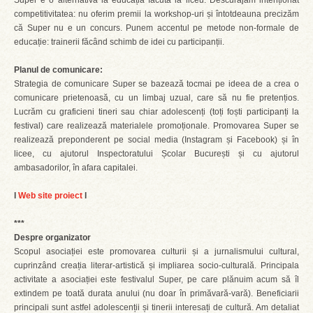
Super e o alternativă la educația făcută la liceu. Descurajăm intenționat
competitivitatea: nu oferim premii la workshop-uri și întotdeauna precizăm
că Super nu e un concurs. Punem accentul pe metode non-formale de
educație: trainerii făcând schimb de idei cu participanții.
Planul de comunicare:
Strategia de comunicare Super se bazează tocmai pe ideea de a crea o
comunicare prietenoasă, cu un limbaj uzual, care să nu fie pretențios.
Lucrăm cu graficieni tineri sau chiar adolescenți (toți foști participanți la
festival) care realizează materialele promoționale. Promovarea Super se
realizează preponderent pe social media (Instagram și Facebook) și în
licee, cu ajutorul Inspectoratului Școlar București și cu ajutorul
ambasadorilor, în afara capitalei.
l
Web site proiect
l
***
Despre organizator
Scopul asociației este promovarea culturii și a jurnalismului cultural,
cuprinzând creația literar-artistică și impliarea socio-culturală. Principala
activitate a asociației este festivalul Super, pe care plănuim acum să îl
extindem pe toată durata anului (nu doar în primăvară-vară). Beneficiarii
principali sunt astfel adolescenții și tinerii interesați de cultură. Am detaliat