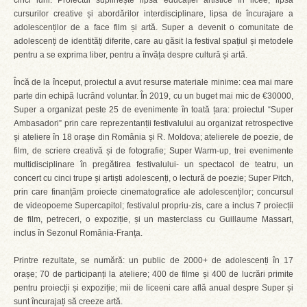
cinci luni. Proiectul suplinește lipsa educației artistice în licee, lipsa
cursurilor creative și abordărilor interdisciplinare, lipsa de încurajare a
adolescenților de a face film și artă. Super a devenit o comunitate de
adolescenți de identități diferite, care au găsit la festival spațiul și metodele
pentru a se exprima liber, pentru a învăța despre cultură și artă.
Încă de la început, proiectul a avut resurse materiale minime: cea mai mare
parte din echipă lucrând voluntar. În 2019, cu un buget mai mic de €30000,
Super a organizat peste 25 de evenimente în toată țara: proiectul “Super
Ambasadori” prin care reprezentanții festivalului au organizat retrospective
și ateliere în 18 orașe din România și R. Moldova; atelierele de poezie, de
film, de scriere creativă și de fotografie; Super Warm-up, trei evenimente
multidisciplinare în pregătirea festivalului- un spectacol de teatru, un
concert cu cinci trupe și artiști adolescenți, o lectură de poezie; Super Pitch,
prin care finanțăm proiecte cinematografice ale adolescenților; concursul
de videopoeme Supercapitol; festivalul propriu-zis, care a inclus 7 proiecții
de film, petreceri, o expoziție, și un masterclass cu Guillaume Massart,
inclus în Sezonul România-Franța.
Printre rezultate, se numără: un public de 2000+ de adolescenți în 17
orașe; 70 de participanți la ateliere; 400 de filme și 400 de lucrări primite
pentru proiecții și expoziție; mii de liceeni care află anual despre Super și
sunt încurajați să creeze artă.