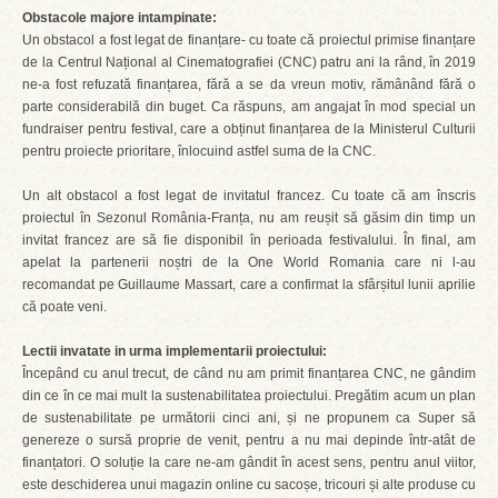
Obstacole majore intampinate:
Un obstacol a fost legat de finanțare- cu toate că proiectul primise finanțare
de la Centrul Național al Cinematografiei (CNC) patru ani la rând, în 2019
ne-a fost refuzată finanțarea, fără a se da vreun motiv, rămânând fără o
parte considerabilă din buget. Ca răspuns, am angajat în mod special un
fundraiser pentru festival, care a obținut finanțarea de la Ministerul Culturii
pentru proiecte prioritare, înlocuind astfel suma de la CNC.
Un alt obstacol a fost legat de invitatul francez. Cu toate că am înscris
proiectul în Sezonul România-Franța, nu am reușit să găsim din timp un
invitat francez are să fie disponibil în perioada festivalului. În final, am
apelat la partenerii noștri de la One World Romania care ni l-au
recomandat pe Guillaume Massart, care a confirmat la sfârșitul lunii aprilie
că poate veni.
Lectii invatate in urma implementarii proiectului:
Începând cu anul trecut, de când nu am primit finanțarea CNC, ne gândim
din ce în ce mai mult la sustenabilitatea proiectului. Pregătim acum un plan
de sustenabilitate pe următorii cinci ani, și ne propunem ca Super să
genereze o sursă proprie de venit, pentru a nu mai depinde într-atât de
finanțatori. O soluție la care ne-am gândit în acest sens, pentru anul viitor,
este deschiderea unui magazin online cu sacoșe, tricouri și alte produse cu