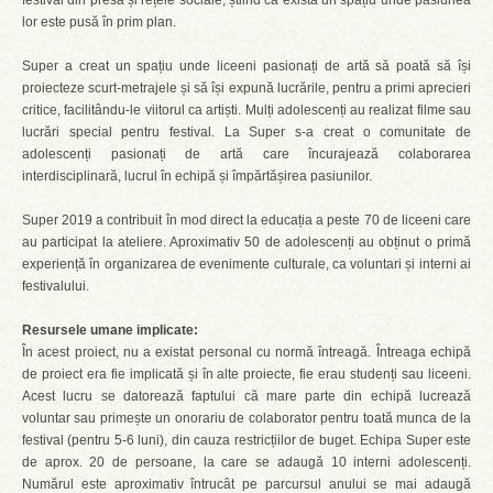
festival din presă și rețele sociale, știind că există un spațiu unde pasiunea
lor este pusă în prim plan.
Super a creat un spațiu unde liceeni pasionați de artă să poată să își
proiecteze scurt-metrajele și să își expună lucrările, pentru a primi aprecieri
critice, facilitându-le viitorul ca artiști. Mulți adolescenți au realizat filme sau
lucrări special pentru festival. La Super s-a creat o comunitate de
adolescenți pasionați de artă care încurajează colaborarea
interdisciplinară, lucrul în echipă și împărtășirea pasiunilor.
Super 2019 a contribuit în mod direct la educația a peste 70 de liceeni care
au participat la ateliere. Aproximativ 50 de adolescenți au obținut o primă
experiență în organizarea de evenimente culturale, ca voluntari și interni ai
festivalului.
Resursele umane implicate:
În acest proiect, nu a existat personal cu normă întreagă. Întreaga echipă
de proiect era fie implicată și în alte proiecte, fie erau studenți sau liceeni.
Acest lucru se datorează faptului că mare parte din echipă lucrează
voluntar sau primește un onorariu de colaborator pentru toată munca de la
festival (pentru 5-6 luni), din cauza restricțiilor de buget. Echipa Super este
de aprox. 20 de persoane, la care se adaugă 10 interni adolescenți.
Numărul este aproximativ întrucât pe parcursul anului se mai adaugă