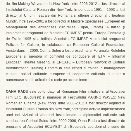
de film Making Waves de la New York. Intre 2006-2012 a fost director al
Institutului Cultural Roman din New York. In perioada 1991 – 1993 a fost
director al Uniunii Teatrale din Romania si ulterior director al „Theatrum
Mundi”. Intre 1995-2001 a fost director al Mastere Specialisee Europeen en
Management des entreprises culturelles (Dijon, Franta). A initiat şi
implementat programul de Masterat ECUMEST pentru Europa Centrala şi
de Est in 1995 şi a infiintat Asociatia ECUMEST. A co-initiat programul
Policies for Culture, in colaborare cu European Cultural Foundation,
Amsterdam, in 2000. Corina Suteu a fost presedinte al Forumului Retelelor
Europene si membra in comitetul de conducere al IETM – Informal
European Theatre Meeting, al ENCATC – European Network of Cultural
Administration Training Centers in este expert si trainer in management
cultural, politici culturale europene si cooperare culturala si autor a
numeroase studii, articole si o carte pe aceste teme.
OANA RADU
este co-fondator al Romanian Film Initiative si al Asociatiei
Film ETC. (Bucuresti) si manager al Festivalului MAKING WAVES: New
Romanian Cinema (New York). Intre 2006-2012 a fost director adjunct al
Institutului Cultural Roman din New York, participind activ la implementarea
unei noi viziuni si abordari institutionale a diplomatiei culturale sub
conducerea Corinei Suteu. Intre 2000-2006, Oana Radu a fost director de
programe al Asociatiei ECUMEST din Bucuresti, coordonind o serie de