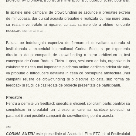
proiectul, a-l promova, a construi si interactiona cu publicul vostru potential.
In spatele unei campanii de crowdfunding se ascunde o pregatire extrem
de minutioasa, dar cu cat aceasta pregatire e realizata cu mai mare grija,
cu reala inventivitate si rigoare, cu atat sansele de a obtine fondurile
necesare sunt mai mari.
Bazata pe indelungata expertiza de formare si dezvoltare culturala si
institutionala a expertului international Corina Suteu si pe experienta
directa a doua campanii de crowdfunding a caror arhitectura a fost
conceputa de Oana Radu si Elvira Lupsa, sesiunea de fata, organizata in
colaborare cu cea mai importanta platforma online dedicata artelor vizuale,
va propune o introducere detaliata in ceea ce presupune arhitectura unei
campanii reusite de crowdfunding si o discutie aplicata, sub forma de
feedback si studii de caz legate de proiecte prezentate de participanti.
Pregatire
Pentru a permite un feedback specific si eficient, solicitam participantilor sa
completeze in prealabil un chestionar care sa schiteze proiectul si
parametrii unei posibile campanii de crowdfunding pentru acesta.
***
CORINA SUTEU
este presedinte al Asociatiei Film ETC. si al Festivalului