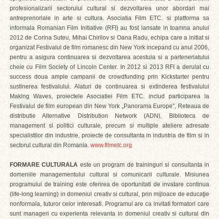
profesionalizarii sectorului cultural si dezvoltarea unor abordari mai
antreprenoriale in arte si cultura. Asociatia Film ETC. si platforma sa
informala Romanian Film Initiative (RFI) au fost lansate in toamna anului
2012 de Corina Suteu, Mihai Chirilov si Oana Radu, echipa care a initiat si
organizat Festivalul de film romanesc din New York incepand cu anul 2006,
pentru a asigura continuarea si dezvoltarea acestuia si a parteneriatului
cheie cu Film Society of Lincoln Center. In 2012 si 2013 RFI a derulat cu
success doua ample campanii de crowdfunding prin Kickstarter pentru
sustinerea festivalului. Alaturi de continuarea si extinderea festivalului
Making Waves, proiectele Asociatiei Film ETC. includ participarea la
Festivalul de film european din New York „Panorama Europe”, Reteaua de
distributie Alternative Distribution Network (ADN), Biblioteca de
management si politici culturale, precum si multiple ateliere adresate
specialistilor din industrie, proiecte de consultanta in industria de film si in
sectorul cultural din Romania.
www.filmetc.org
FORMARE CULTURALA
este un program de traininguri si consultanta in
domeniile managementului cultural si comunicarii culturale. Misiunea
programului de training este oferirea de oportunitati de invatare continua
(life-long learning) in domeniul creativ si cultural, prin mijloace de educaţie
nonformala, tuturor celor interesati. Programul are ca invitati formatori care
sunt manageri cu experienta relevanta in domeniul creativ si cultural din