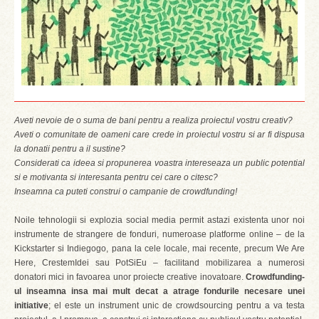
Aveti nevoie de o suma de bani pentru a realiza proiectul vostru creativ?
Aveti o comunitate de oameni care crede in proiectul vostru si ar fi dispusa
la donatii pentru a il sustine?
Considerati ca ideea si propunerea voastra intereseaza un public potential
si e motivanta si interesanta pentru cei care o citesc?
Inseamna ca puteti construi o campanie de crowdfunding!
Noile tehnologii si explozia social media permit astazi existenta unor noi
instrumente de strangere de fonduri, numeroase platforme online – de la
Kickstarter si Indiegogo, pana la cele locale, mai recente, precum We Are
Here, CrestemIdei sau PotSiEu – facilitand mobilizarea a numerosi
donatori mici in favoarea unor proiecte creative inovatoare.
Crowdfunding-
ul inseamna insa mai mult decat a atrage fondurile necesare unei
initiative
; el este un instrument unic de crowdsourcing pentru a va testa