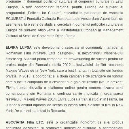
programe in domeniul politicilor culturale si cooperarii culturale in Estul
Europei. A fost coordonator regional pentru Europa de sud-est al
programului „Policies for Culture”, dezvoltat in parteneriat de Asociatia
ECUMEST si Fundatia Culturala Europeana din Amsterdam. A contribuit, de
asemenea, la o serie de studii si cercetari in domeniul politicilor culturale in
Europa de sud-est. Absolventa a Masteratului European in Management
Cultural al Scolii de Comert din Dijon, Franta.
ELVIRA LUPSA
este development associate si community manager al
Romanian Film Initiative. Este designer-ul si dezvoltatorul website-ului
filmetc.org. A lansat prima campanie de crowdfunding de succes pentru un
proiect major din Romania: editia 2012 a festivalului de film romanesc
Making Waves de la New York, care a fost finantat in totalitate din fonduri
private. In 2013, a coordonat si a doua campanie de strangere de fonduri
care a inclus campania de Kickstarter si o gala de licitatie live. In prezent,
Elvira Lupsa dezvolta o platforma online pentru comercializarea artei
contemporane din Romania si continua sa fie implicata in organizarea
festivalului Making Waves 2014. Elvira Lupsa a trait si studiat in Franta, iar
ulterior a obtinut diploma de licenta in istoria artei, filosofie si film in New
York. De curand s-a mutat in Romania.
ASOCIATIA Film ETC.
este o organizatie non-profit ce si-a propus
sprijinirea dezvoltarii si promovarii industriilor culturale, a acompanierii