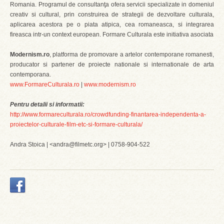
Romania. Programul de consultanţa ofera servicii specializate in domeniul
creativ si cultural, prin construirea de strategii de dezvoltare culturala,
aplicarea acestora pe o piata atipica, cea romaneasca, si integrarea
fireasca intr-un context european. Formare Culturala este initiativa asociata
Modernism.ro
, platforma de promovare a artelor contemporane romanesti,
producator si partener de proiecte nationale si internationale de arta
contemporana.
www.FormareCulturala.ro
|
www.modernism.ro
Pentru detalii si informatii:
http://www.formareculturala.ro/crowdfunding-finantarea-independenta-a-
proiectelor-culturale-film-etc-si-formare-culturala/
Andra Stoica | <andra@filmetc.org> | 0758-904-522