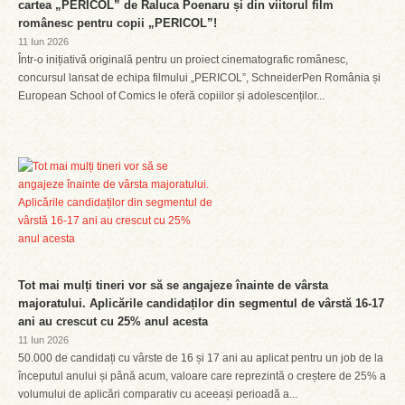
cartea „PERICOL” de Raluca Poenaru și din viitorul film
românesc pentru copii „PERICOL”!
11 Iun 2026
Într-o inițiativă originală pentru un proiect cinematografic românesc,
concursul lansat de echipa filmului „PERICOL”, SchneiderPen România și
European School of Comics le oferă copiilor și adolescenților...
Tot mai mulți tineri vor să se angajeze înainte de vârsta
majoratului. Aplicările candidaților din segmentul de vârstă 16-17
ani au crescut cu 25% anul acesta
11 Iun 2026
50.000 de candidați cu vârste de 16 și 17 ani au aplicat pentru un job de la
începutul anului și până acum, valoare care reprezintă o creștere de 25% a
volumului de aplicări comparativ cu aceeași perioadă a...