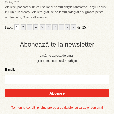
27 Aug 2025
Ateliere, podcast și un call național pentru artiști: transformă Târgu Lăpuș
într-un hub creativ Ateliere gratuite de teatru, fotografie și grafică pentru
adolescenți; Open call artiști și...
Page:
1
2
3
4
5
6
7
8
›
»
din 25
Abonează-te la newsletter
Lasă-ne adresa de email
și fii primul care află noutățile.
E-mail:
Abonare
Termeni și condiții privind prelucrarea datelor cu caracter personal