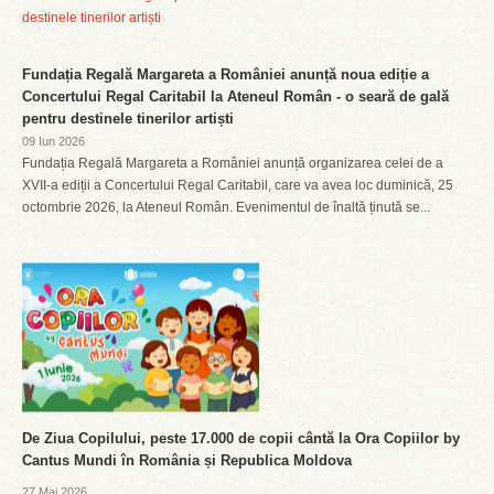
Fundația Regală Margareta a României anunță noua ediție a
Concertului Regal Caritabil la Ateneul Român - o seară de gală
pentru destinele tinerilor artiști
09 Iun 2026
Fundația Regală Margareta a României anunță organizarea celei de a
XVII-a ediții a Concertului Regal Caritabil, care va avea loc duminică, 25
octombrie 2026, la Ateneul Român. Evenimentul de înaltă ținută se...
De Ziua Copilului, peste 17.000 de copii cântă la Ora Copiilor by
Cantus Mundi în România și Republica Moldova
27 Mai 2026