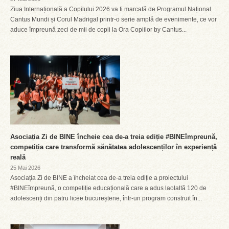
Ziua Internațională a Copilului 2026 va fi marcată de Programul Național
Cantus Mundi și Corul Madrigal printr-o serie amplă de evenimente, ce vor
aduce împreună zeci de mii de copii la Ora Copiilor by Cantus...
Asociația Zi de BINE încheie cea de-a treia ediție #BINEîmpreună,
competiția care transformă sănătatea adolescenților în experiență
reală
25 Mai 2026
Asociația Zi de BINE a încheiat cea de-a treia ediție a proiectului
#BINEîmpreună, o competiție educațională care a adus laolaltă 120 de
adolescenți din patru licee bucureștene, într-un program construit în...