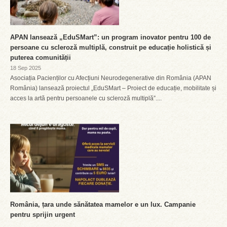
APAN lansează „EduSMart”: un program inovator pentru 100 de
persoane cu scleroză multiplă, construit pe educație holistică și
puterea comunității
18 Sep 2025
Asociația Pacienților cu Afecțiuni Neurodegenerative din România (APAN
România) lansează proiectul „EduSMart – Proiect de educație, mobilitate și
acces la artă pentru persoanele cu scleroză multiplă”....
România, țara unde sănătatea mamelor e un lux. Campanie
pentru sprijin urgent