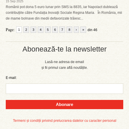
15 Sep 2025
Românii pot dona 5 euro lunar prin SMS la 8835, iar Napolact dublează
contribuțiile către Fundația Inovații Sociale Regina Maria. În România, mii
de mame bolnave din medii defavorizate trăiesc...
Page:
1
2
3
4
5
6
7
8
›
»
din 46
Abonează-te la newsletter
Lasă-ne adresa de email
și fii primul care află noutățile.
E-mail:
Abonare
Termeni și condiții privind prelucrarea datelor cu caracter personal