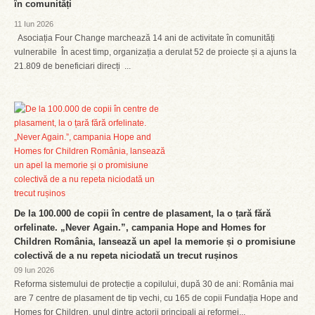
în comunități
11 Iun 2026
Asociația Four Change marchează 14 ani de activitate în comunități
vulnerabile În acest timp, organizația a derulat 52 de proiecte și a ajuns la
21.809 de beneficiari direcți ...
De la 100.000 de copii în centre de plasament, la o țară fără
orfelinate. „Never Again.”, campania Hope and Homes for
Children România, lansează un apel la memorie și o promisiune
colectivă de a nu repeta niciodată un trecut rușinos
09 Iun 2026
Reforma sistemului de protecție a copilului, după 30 de ani: România mai
are 7 centre de plasament de tip vechi, cu 165 de copii Fundația Hope and
Homes for Children, unul dintre actorii principali ai reformei...