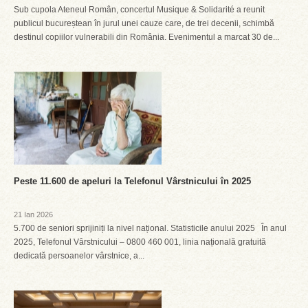
Sub cupola Ateneul Român, concertul Musique & Solidarité a reunit
publicul bucureștean în jurul unei cauze care, de trei decenii, schimbă
destinul copiilor vulnerabili din România. Evenimentul a marcat 30 de...
Peste 11.600 de apeluri la Telefonul Vârstnicului în 2025
21 Ian 2026
5.700 de seniori sprijiniți la nivel național. Statisticile anului 2025 În anul
2025, Telefonul Vârstnicului – 0800 460 001, linia națională gratuită
dedicată persoanelor vârstnice, a...