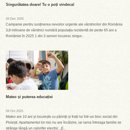
Singurătatea doare! Tu o poți vindeca!
09 Dec 2025
Campanie pentru susținerea nevoilor urgente ale vârstnicilor din România
3,8 milioane de vârstnici numără populația rezidentă de peste 65 ani a
României în 2025 1 din 3 seniori locuiesc singur...
Mateo și puterea educației
09 Oct 2025
Mateo are 10 ani și locuiește cu părinții și frații lui într-un bloc social din
Ploiești. Apartamentul lor mic nu are încălzire, iar iarna întreaga familie se
strânge lângă un calorifer electric. „E...