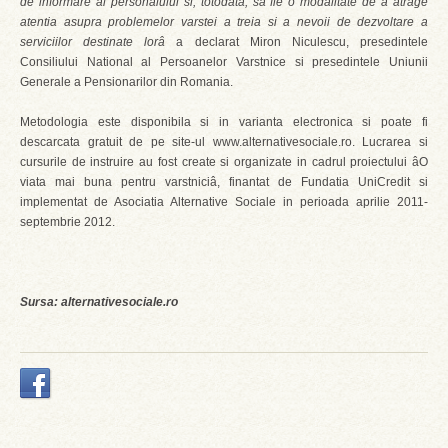
de informare al personalului si, totodata, sa fie o modalitate de a atrage
atentia asupra problemelor varstei a treia si a nevoii de dezvoltare a
serviciilor destinate lorâ
a declarat Miron Niculescu, presedintele
Consiliului National al Persoanelor Varstnice si presedintele Uniunii
Generale a Pensionarilor din Romania.
Metodologia este disponibila si in varianta electronica si poate fi
descarcata gratuit de pe site-ul www.alternativesociale.ro. Lucrarea si
cursurile de instruire au fost create si organizate in cadrul proiectului âO
viata mai buna pentru varstniciâ, finantat de Fundatia UniCredit si
implementat de Asociatia Alternative Sociale in perioada aprilie 2011-
septembrie 2012.
Sursa: alternativesociale.ro