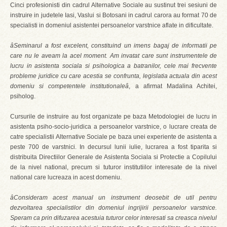
Cinci profesionisti din cadrul Alternative Sociale au sustinut trei sesiuni de
instruire in judetele Iasi, Vaslui si Botosani in cadrul carora au format 70 de
specialisti in domeniul asistentei persoanelor varstnice aflate in dificultate.
âSeminarul a fost excelent, constituind un imens bagaj de informatii pe
care nu le aveam la acel moment. Am invatat care sunt instrumentele de
lucru in asistenta sociala si psihologica a batranilor, cele mai frecvente
probleme juridice cu care acestia se confrunta, legislatia actuala din acest
domeniu si competentele institutionaleâ
, a afirmat Madalina Achitei,
psiholog.
Cursurile de instruire au fost organizate pe baza Metodologiei de lucru in
asistenta psiho-socio-juridica a persoanelor varstnice, o lucrare creata de
catre specialistii Alternative Sociale pe baza unei experiente de asistenta a
peste 700 de varstnici. In decursul lunii iulie, lucrarea a fost tiparita si
distribuita Directiilor Generale de Asistenta Sociala si Protectie a Copilului
de la nivel national, precum si tuturor institutiilor interesate de la nivel
national care lucreaza in acest domeniu.
âConsideram acest manual un instrument deosebit de util pentru
dezvoltarea specialistilor din domeniul ingrijirii persoanelor varstnice.
Speram ca prin difuzarea acestuia tuturor celor interesati sa creasca nivelul