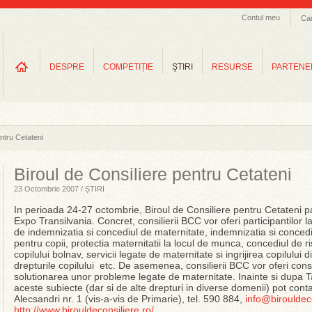
Contul meu
Ca
DESPRE
COMPETIȚIE
ŞTIRI
RESURSE
PARTENE
entru Cetateni
Biroul de Consiliere pentru Cetateni
23 Octombrie 2007 / ȘTIRI
In perioada 24-27 octombrie, Biroul de Consiliere pentru Cetateni p
Expo Transilvania. Concret, consilierii BCC vor oferi participantilor l
de indemnizatia si concediul de maternitate, indemnizatia si concediul 
pentru copii, protectia maternitatii la locul de munca, concediul de ri
copilului bolnav, servicii legate de maternitate si ingrijirea copilului 
drepturile copilului etc. De asemenea, consilierii BCC vor oferi consi
solutionarea unor probleme legate de maternitate. Inainte si dupa Ta
aceste subiecte (dar si de alte drepturi in diverse domenii) pot conta
Alecsandri nr. 1 (vis-a-vis de Primarie), tel. 590 884,
info@birouldeco
http://www.birouldeconsiliere.ro/
.