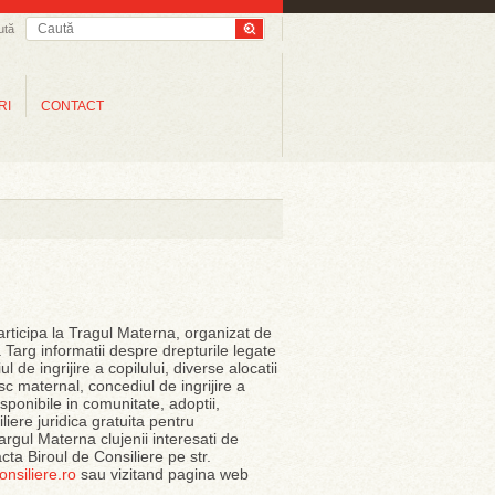
ută
RI
CONTACT
articipa la Tragul Materna, organizat de
a Targ informatii despre drepturile legate
de ingrijire a copilului, diverse alocatii
sc maternal, concediul de ingrijire a
disponibile in comunitate, adoptii,
liere juridica gratuita pentru
rgul Materna clujenii interesati de
cta Biroul de Consiliere pe str.
nsiliere.ro
sau vizitand pagina web