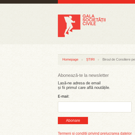
Homepage
ȘTIRI
Biroul de Consiliere p
Abonează-te la newsletter
Lasă-ne adresa de email
și fii primul care află noutățile.
E-mail:
Abonare
Termeni și condiții privind prelucrarea datelor