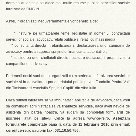
dermina autoritatile sa aloce mai multe resurse publice serviciilor sociale
furnizate de ONGuri.
Astfel, 7 organizatii neguvernamentale vor beneficia de:
* instruire pe urmatoarele teme: legislatie in domeniul contractarii
serviciilor sociale; advocacy, relatii publice si relatii cu mass media;
* consultanta directa in planificarea si desfasurarea unor campanii de
advocacy pentru atragerea sprijinului financiar al autoritatilor;
* sustinerea unor cheltuieli directe necesare desfasurarii propriu-zise a
campaniilor de advocacy.
Partenerii nostri sunt doua organizatii cu experienta in furnizarea serviciilor
sociale si in dezvoltarea parteneriatului public-privat: Fundatia Pentru Voi"
din Timisoara si Asociatia Sprijiniti Copiii" din Alba Iulia.
Daca sunteti interesati sa va imbunatatiti abilitatile de advocacy, daca vreti
sa convingeti administratia sa va finanteze serviciile, daca aveti nevoie de
asistenta din partea noastra, va rugam sa completati formularul de
inscriere, aflat pe site-ul CeRe la adresa www.ce-re.ro.
Asteptam
formularele completate pana la data de 11 februarie 2010 prin email:
cere@ce-re.ro sau prin fax: 031.10.50.756.