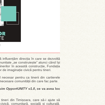
 influențăm direcția în care se dezvoltă
nitate „se construiește” atunci când își
inerilor în această construcție, Fundația
de imaginație civică pentru tineri.
l necesar pentru ca tinerii din cartierele
e necesare comunității din care fac parte.
uim OpportUNITY v1.0
, ce va avea loc
 tineri din Timișoara, care să-i ajute să
civică, comunitară, socială și culturală.