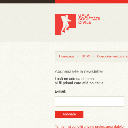
Homepage
ȘTIRI
Comportament civic și 
Abonează-te la newsletter
Lasă-ne adresa de email
și fii primul care află noutățile.
E-mail:
Abonare
Termeni și condiții privind prelucrarea datelor