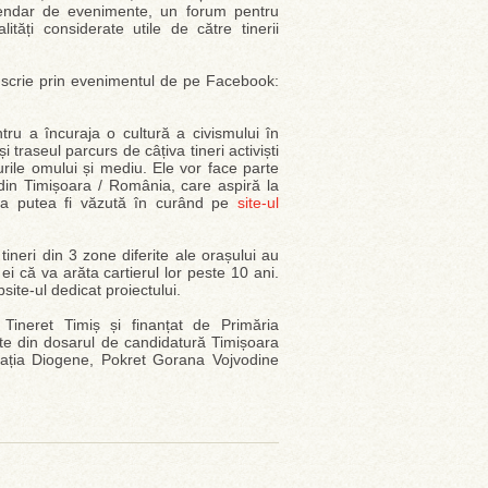
calendar de evenimente, un forum pentru
lități considerate utile de către tinerii
 înscrie prin evenimentul de pe Facebook:
ntru a încuraja o cultură a civismului în
i traseul parcurs de câțiva tineri activiști
urile omului și mediu. Ele vor face parte
vi din Timișoara / România, care aspiră la
a va putea fi văzută în curând pe
site-ul
tineri din 3 zone diferite ale orașului au
i că va arăta cartierul lor peste 10 ani.
site-ul dedicat proiectului.
ineret Timiș și finanțat de Primăria
te din dosarul de candidatură Timișoara
ciația Diogene, Pokret Gorana Vojvodine