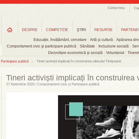
Contul meu
Ca
DESPRE
COMPETIȚIE
ŞTIRI
RESURSE
PARTENE
Educație, învățământ, cercetare
Artă şi cultură
Apărarea drep
Comportament civic şi participare publică
Sănătate
Incluziune socială
Serv
Dezvoltare economică şi socială
Voluntariat
Tinere
Participare publică
Tineri activiști implicați în construirea viitorului Timișoarei
Tineri activiști implicați în construirea 
27 Noiembrie 2020 / Comportament civic și Participare publică