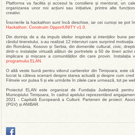
Platforma va facilita și accesul la consiliere și mentorat, un 
organizarea unor noi acțiuni sau inițiative, printre alte funcționa
creativi.
Înscrierile la hackathon sunt încă deschise, iar cei curioși se pot
Hackathon: Construim OpportUNITY v1.0
.
Din dorința de a da impuls ideilor inspirate și intențiilor bune pe
rândul tineretului, s-au realizat 12 interviuri care surprind motivația ș
din România, Kosovo și Serbia, din domeniile cultural, civic, drept
dintr-o instalație virtuală alături de portretele a 50 de tineri acti
implicare și mișcare a comunităților din care provin. Instalați
programului ELAN
.
O altă veste bună pentru viitorul cartierelor din Timișoara, este că 
lucrat la câteva scenarii despre starea actuală și despre cum cred e
Filmele vor putea fi și ele urmărite în zilele care urmează, tot pe web
Proiectul ELAN este organizat de Fundația Județeană pentru T
Municipiului Timișoara, în cadrul apelului reprezentând angajamen
2021 - Capitală Europeană a Culturii. Parteneri de proiect: Aso
(PGV) și ANIBAR.