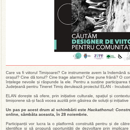
Care va fi viitorul Timișoarei? Ce instrumente avem la îndemână să
orașul? Cine dă tonul? Cine trage alarma? Cine pune frână? O comu
înțelege nevoile și răspunde la ele. Pentru a susține participarea t
Județeană pentru Tineret Timiș derulează proiectul ELAN - Incubator 
ELAN dorește să ofere, prin inițiative culturale, spațiul și contextu
timișorene să-și facă vocea auzită prin găsirea de soluții și inițiativ
Un pas pe acest drum al schimbării este
Hackathonul: Constr
online, sâmbăta aceasta, în 28 noiembrie.
Participanții vor lucra la o platformă construită pentru și de către
identifice și să propună oportunități de dezvoltare prin implicare 