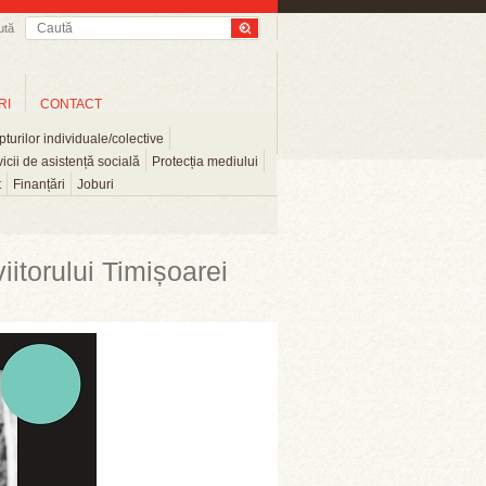
ută
RI
CONTACT
turilor individuale/colective
icii de asistență socială
Protecția mediului
t
Finanțări
Joburi
viitorului Timișoarei