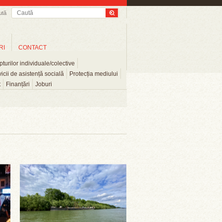
ută
RI
CONTACT
turilor individuale/colective
icii de asistență socială
Protecția mediului
t
Finanțări
Joburi