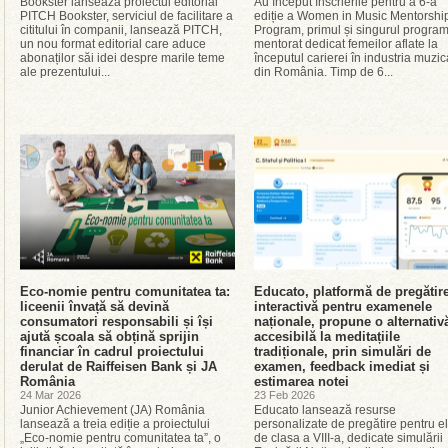
Bookster lansează proiectul editorial
Au început înscrierile pentru a 6-a
PITCH Bookster, serviciul de facilitare a
ediție a Women in Music Mentorshi
cititului în companii, lansează PITCH,
Program, primul și singurul progra
un nou format editorial care aduce
mentorat dedicat femeilor aflate la
abonaților săi idei despre marile teme
începutul carierei în industria muzic
ale prezentului...
din România. Timp de 6...
Eco-nomie pentru comunitatea ta:
Educato, platformă de pregătir
liceenii învață să devină
interactivă pentru examenele
consumatori responsabili și își
naționale, propune o alternativ
ajută școala să obțină sprijin
accesibilă la meditațiile
financiar în cadrul proiectului
tradiționale, prin simulări de
derulat de Raiffeisen Bank și JA
examen, feedback imediat și
România
estimarea notei
24 Mar 2026
23 Feb 2026
Junior Achievement (JA) România
Educato lansează resurse
lansează a treia ediție a proiectului
personalizate de pregătire pentru el
„Eco-nomie pentru comunitatea ta”, o
de clasa a VIII-a, dedicate simulării