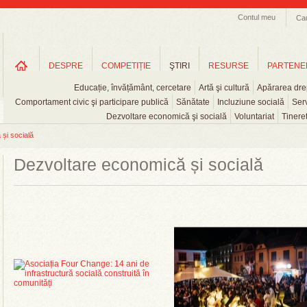
Contul meu
Ca
DESPRE
COMPETIȚIE
ŞTIRI
RESURSE
PARTENE
Educație, învățământ, cercetare
Artă şi cultură
Apărarea drep
Comportament civic şi participare publică
Sănătate
Incluziune socială
Serv
Dezvoltare economică şi socială
Voluntariat
Tinere
și socială
Dezvoltare economică și socială