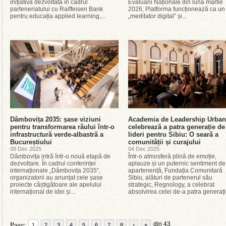
inițiativă dezvoltată în cadrul
Evaluării Naționale din luna martie
parteneriatului cu Raiffeisen Bank
2026; Platforma funcționează ca un
pentru educația applied learning,...
„meditator digital” și...
Dâmbovița 2035: șase viziuni
Academia de Leadership Urban
pentru transformarea râului într-o
celebrează a patra generație de
infrastructură verde-albastră a
lideri pentru Sibiu: O seară a
Bucureștiului
comunității și curajului
09 Dec 2025
04 Dec 2025
Dâmbovița intră într-o nouă etapă de
Într-o atmosferă plină de emoție,
dezvoltare. În cadrul conferinței
aplauze și un puternic sentiment de
internaționale „Dâmbovița 2035”,
apartenență, Fundația Comunitară
organizatorii au anunțat cele șase
Sibiu, alături de partenerul său
proiecte câștigătoare ale apelului
strategic, Regnology, a celebrat
internațional de idei și...
absolvirea celei de-a patra generații
Page:
din 43
1
2
3
4
5
6
7
8
›
»