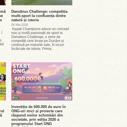
rimă
Danubius Challenge: competiția
pe
multi-sport la confluența dintre
-o
natură și istorie
06 Mai 2026
Kayak Champions aduce un concept
 |
nou și invită pasionații de sport la
Danubius Challenge, o serie de
e,
competiții care încep pe Dunăre și
bit
continuă pe malurile sale, în locuri
încărcate de istorie. Prima...
Investiție de 600.000 de euro în
rul
ONG-uri mici și proiecte care
nă
răspund noilor schimbări din
societate, prin ediția 2026 a
programului Start ONG