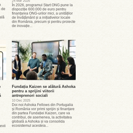
24 Mar 2026
p
În 2026, programul Start ONG pune la
m de
dispoziție 600.000 de euro pentru
finanțarea ONG-urilor mici, a unităților
ală
de învățământ și a inițiativelor locale
din România, precum și pentru proiecte
de inovație...
e
Fundația Kaizen se alătură Ashoka
pentru a sprijini viitorii
ă
antreprenori sociali
10 Dec 2025
Doi noi Ashoka Fellows din Portugalia
și România vor primi sprijin și finanțare
din partea Fundației Kaizen, care va
contribui, de asemenea, la activitatea
globală a Ashoka și va consolida
ecosistemul acesteia...
evii