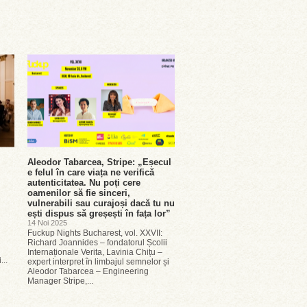
Aleodor Tabarcea, Stripe: „Eșecul
e felul în care viața ne verifică
autenticitatea. Nu poți cere
oamenilor să fie sinceri,
vulnerabili sau curajoși dacă tu nu
ești dispus să greșești în fața lor”
14 Noi 2025
Fuckup Nights Bucharest, vol. XXVII:
Richard Joannides – fondatorul Școlii
Internaționale Verita, Lavinia Chițu –
...
expert interpret în limbajul semnelor și
Aleodor Tabarcea – Engineering
Manager Stripe,...