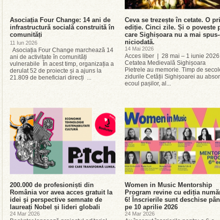
Asociația Four Change: 14 ani de
Ceva se trezește în cetate. O p
infrastructură socială construită în
ediție. Cinci zile. Și o poveste 
comunități
care Sighișoara nu a mai spus
niciodată.
11 Iun 2026
14 Mai 2026
Asociația Four Change marchează 14
Acces liber | 28 mai – 1 iunie 2026
ani de activitate în comunități
Cetatea Medievală Sighișoara
vulnerabile În acest timp, organizația a
Pietrele au memorie. Timp de secol
derulat 52 de proiecte și a ajuns la
zidurile Cetății Sighișoarei au absor
21.809 de beneficiari direcți ...
ecoul pașilor, al...
200.000 de profesioniști din
Women in Music Mentorship
România vor avea acces gratuit la
Program revine cu ediția numă
idei şi perspective semnate de
6! Înscrierile sunt deschise pâ
laureați Nobel și lideri globali
pe 10 aprilie 2026
24 Mar 2026
24 Mar 2026