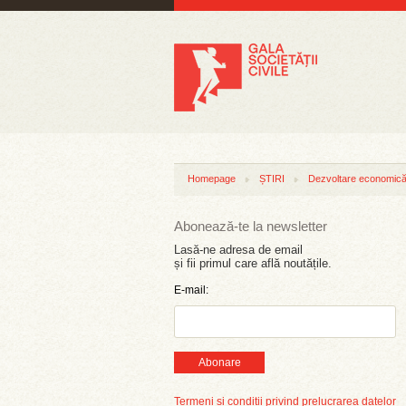
Homepage
ȘTIRI
Dezvoltare economică 
Abonează-te la newsletter
Lasă-ne adresa de email
și fii primul care află noutățile.
E-mail:
Abonare
Termeni și condiții privind prelucrarea datelor