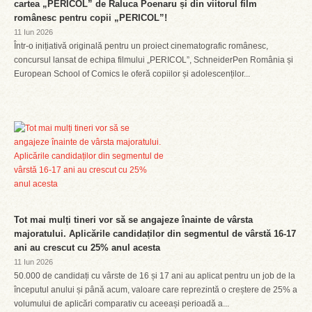
cartea „PERICOL” de Raluca Poenaru și din viitorul film
românesc pentru copii „PERICOL”!
11 Iun 2026
Într-o inițiativă originală pentru un proiect cinematografic românesc,
concursul lansat de echipa filmului „PERICOL”, SchneiderPen România și
European School of Comics le oferă copiilor și adolescenților...
Tot mai mulți tineri vor să se angajeze înainte de vârsta
majoratului. Aplicările candidaților din segmentul de vârstă 16-17
ani au crescut cu 25% anul acesta
11 Iun 2026
50.000 de candidați cu vârste de 16 și 17 ani au aplicat pentru un job de la
începutul anului și până acum, valoare care reprezintă o creștere de 25% a
volumului de aplicări comparativ cu aceeași perioadă a...