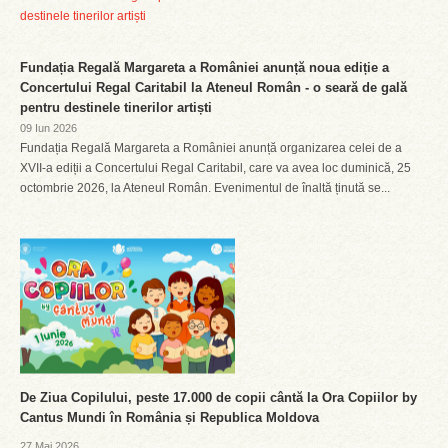
Fundația Regală Margareta a României anunță noua ediție a
Concertului Regal Caritabil la Ateneul Român - o seară de gală
pentru destinele tinerilor artiști
09 Iun 2026
Fundația Regală Margareta a României anunță organizarea celei de a
XVII-a ediții a Concertului Regal Caritabil, care va avea loc duminică, 25
octombrie 2026, la Ateneul Român. Evenimentul de înaltă ținută se...
De Ziua Copilului, peste 17.000 de copii cântă la Ora Copiilor by
Cantus Mundi în România și Republica Moldova
27 Mai 2026