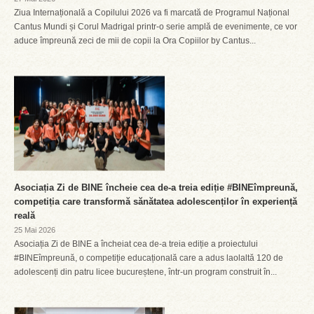
Ziua Internațională a Copilului 2026 va fi marcată de Programul Național
Cantus Mundi și Corul Madrigal printr-o serie amplă de evenimente, ce vor
aduce împreună zeci de mii de copii la Ora Copiilor by Cantus...
Asociația Zi de BINE încheie cea de-a treia ediție #BINEîmpreună,
competiția care transformă sănătatea adolescenților în experiență
reală
25 Mai 2026
Asociația Zi de BINE a încheiat cea de-a treia ediție a proiectului
#BINEîmpreună, o competiție educațională care a adus laolaltă 120 de
adolescenți din patru licee bucureștene, într-un program construit în...