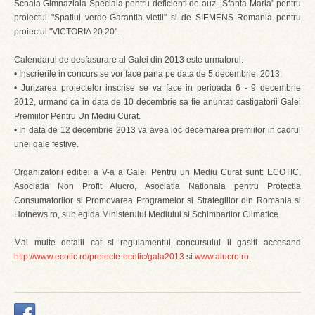
Scoala Gimnaziala Speciala pentru deficienti de auz ,,Sfanta Maria" pentru
proiectul "Spatiul verde-Garantia vietii" si de SIEMENS Romania pentru
proiectul "VICTORIA 20.20".
Calendarul de desfasurare al Galei din 2013 este urmatorul:
• Inscrierile in concurs se vor face pana pe data de 5 decembrie, 2013;
• Jurizarea proiectelor inscrise se va face in perioada 6 - 9 decembrie
2012, urmand ca in data de 10 decembrie sa fie anuntati castigatorii Galei
Premiilor Pentru Un Mediu Curat.
• In data de 12 decembrie 2013 va avea loc decernarea premiilor in cadrul
unei gale festive.
Organizatorii editiei a V-a a Galei Pentru un Mediu Curat sunt: ECOTIC,
Asociatia Non Profit Alucro, Asociatia Nationala pentru Protectia
Consumatorilor si Promovarea Programelor si Strategiilor din Romania si
Hotnews.ro, sub egida Ministerului Mediului si Schimbarilor Climatice.
Mai multe detalii cat si regulamentul concursului il gasiti accesand
http://www.ecotic.ro/proiecte-ecotic/gala2013
si
www.alucro.ro
.