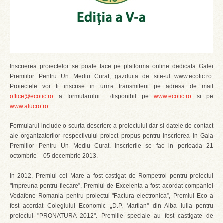
Inscrierea proiectelor se poate face pe platforma online dedicata Galei
Premiilor Pentru Un Mediu Curat, gazduita de site-ul www.ecotic.ro.
Proiectele vor fi inscrise in urma transmiterii pe adresa de mail
office@ecotic.ro
a formularului disponibil pe
www.ecotic.ro
si pe
www.alucro.ro
.
Formularul include o scurta descriere a proiectului dar si datele de contact
ale organizatorilor respectivului proiect propus pentru inscrierea in Gala
Premiilor Pentru Un Mediu Curat. Inscrierile se fac in perioada 21
octombrie – 05 decembrie 2013.
In 2012, Premiul cel Mare a fost castigat de Rompetrol pentru proiectul
"Impreuna pentru fiecare”, Premiul de Excelenta a fost acordat companiei
Vodafone Romania pentru proiectul "Factura electronica”, Premiul Eco a
fost acordat Colegiului Economic ,,D.P. Martian'' din Alba Iulia pentru
proiectul "PRONATURA 2012". Premiile speciale au fost castigate de