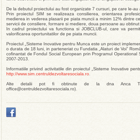
De la debutul proiectului au fost organizate 7 cursuri, pe care le-a
Prin proiectul SIM se realizeaza consilierea, orientarea profesi
medierea in vederea plasarii pe piata muncii a minim 12% dintre cei 
servicii de consiliere, formare si mediere, doua persoane au obtinu
In cadrul proiectului va functiona si JOBCLUB-ul, care va permi
valorificarea oportunitatilor de pe piata muncii.
Proiectul „Sisteme Inovative pentru Munca este un proiect implemen
o durata de 18 luni, in parteneriat cu Fundatia „Alaturi de Voi” Rom
cofinantat de Fondul Social European prin Programul Operational
2007-2013.
Informatiile privind activitatile din proiectul „Sisteme Inovative p
http://www.sim.centruldezvoltaresociala.ro
.
Alte detalii pot fi obtinute de la dna Anca To
office@centruldezvoltaresociala.ro).