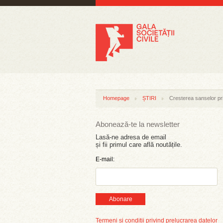
Homepage
ȘTIRI
Cresterea sanselor pr
Abonează-te la newsletter
Lasă-ne adresa de email
și fii primul care află noutățile.
E-mail:
Abonare
Termeni și condiții privind prelucrarea datelor