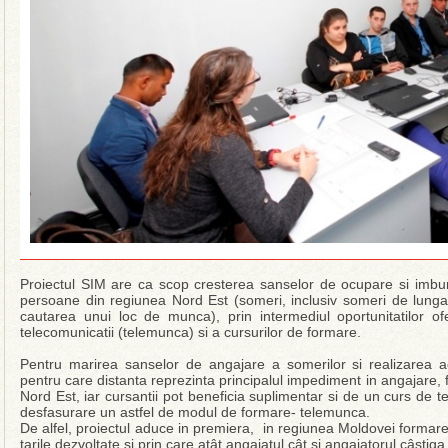
Proiectul SIM are ca scop cresterea sanselor de ocupare si imbunat
persoane din regiunea Nord Est (someri, inclusiv someri de lunga
cautarea unui loc de munca), prin intermediul oportunitatilor ofe
telecomunicatii (telemunca) si a cursurilor de formare.
Pentru marirea sanselor de angajare a somerilor si realizarea act
pentru care distanta reprezinta principalul impediment in angajare,
Nord Est, iar cursantii pot beneficia suplimentar si de un curs de
desfasurare un astfel de modul de formare- telemunca.
De alfel, proiectul aduce in premiera, in regiunea Moldovei formare
tarile dezvoltate si prin care atât angajatul cât si angajatorul câstig