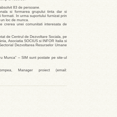
u absolvit 83 de persoane.
onala si formarea grupului tinta dar si
formati. In urma suportului furnizat prin
t un loc de munca.
te crerea unei comunitati interesata de
tat de Centrul de Dezvoltare Sociala, pe
ânia, Asociatia SOCIUS si INFOR Italia si
 Sectorial Dezvoltarea Resurselor Umane
entru Munca” – SIM sunt postate pe site-ul
mpea, Manager proiect (email: