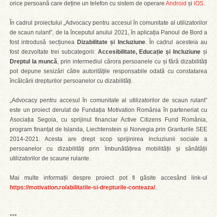
orice persoană care deține un telefon cu sistem de operare
Android
și
iOS
.
În cadrul proiectului „Advocacy pentru accesul în comunitate al utilizatorilor
de scaun rulant”, de la începutul anului 2021, în aplicația Panoul de Bord a
fost introdusă secțiunea
Dizabilitate și Incluziune
. În cadrul acesteia au
fost dezvoltate trei subcategorii:
Accesibilitate, Educație și Incluziune
și
Dreptul la muncă
, prin intermediul cărora persoanele cu și fără dizabilități
pot depune sesizări către autoritățile responsabile odată cu constatarea
încălcării drepturilor persoanelor cu dizabilități.
„Advocacy pentru accesul în comunitate al utilizatorilor de scaun rulant”
este un proiect derulat de Fundația Motivation România în parteneriat cu
Asociația Segoia, cu sprijinul financiar Active Citizens Fund România,
program finanțat de Islanda, Liechtenstein și Norvegia prin Granturile SEE
2014-2021. Acesta are drept scop sprijinirea incluziunii sociale a
persoanelor cu dizabilități prin îmbunătățirea mobilității și sănătății
utilizatorilor de scaune rulante.
Mai multe informații despre proiect pot fi găsite accesând link-ul
https://motivation.ro/abilitatile-si-drepturile-conteaza/
.
***