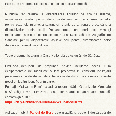
face parte problema identificată, direct din aplicația mobilă.
Rubricile fac referire la diferențierea tipurilor de scaune rulante,
actualizarea listelor pentru dispozitivele asistive, decontarea pernelor
pentru scaunele rulante, a scaunelor rulante cu antrenare electrică și a
dispozitivelor pentru copii. De asemenea, propunerile pot viza și
modificarea sumelor decontate de Casa Națională de Asigurări de
Sănătate pentru dispozitivele asistive sau pentru diversificarea celor
decontate de instituția abilitată.
Toate propunerile ajung la Casa Națională de Asigurări de Sănătate.
Opțiunea depunerii de propuneri privind facilitarea accesului la
echipamentele de mobilitate a fost proiectată în contextul încurajării
persoanelor cu dizabilități de a beneficia de dispozitive asistive potrivite
nevoilor fiecărui beneficiar în parte.
Fundația Motivation România aplică recomandările Organizației Mondiale
a Sănătății privind furnizarea scaunelor rulante cu antrenare manuală,
conform ghidului:
https://bit.ly/GhidPrivindFurnizareaScaunelorRulante
.
Aplicația mobilă
Panoul de Bord
este gratuită și poate fi descărcată de