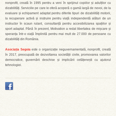
nonprofit, creată în 1995 pentru a veni în sprijinul copiilor și adulților cu
dizabilități. Serviciile pe care le oferă acoperă o gamă largă de nevoi, de la
evaluare și echipament adaptat pentru diferite tipuri de dizabilități motorii,
la recuperare activă și instruire pentru viață independentă alături de un
instructor în scaun rulant, consultanță pentru accesibilizarea spațiilor și
sport adaptat. Până în prezent, Motivation a redat libertatea de mișcare și
speranța într-o viață împlinită pentru mai mult de 27.000 de persoane cu
dizabilități din România.
Asociația Segoia
este o organizație neguvernamentală, nonprofit, creată
în 2017, preocupată de dezvoltarea societății civile, promovarea valorilor
democratice, guvernării deschise și implicării cetățenești cu ajutorul
tehnologiei.