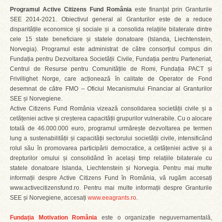
Programul Active Citizens Fund România
este finanțat prin Granturile
SEE 2014-2021. Obiectivul general al Granturilor este de a reduce
disparitățile economice și sociale și a consolida relațiile bilaterale dintre
cele 15 state beneficiare și statele donatoare (Islanda, Liechtenstein,
Norvegia). Programul este administrat de către consorțiul compus din
Fundația pentru Dezvoltarea Societății Civile, Fundația pentru Parteneriat,
Centrul de Resurse pentru Comunitățile de Romi, Fundația PACT și
Frivillighet Norge, care acționează în calitate de Operator de Fond
desemnat de către FMO – Oficiul Mecanismului Financiar al Granturilor
SEE și Norvegiene.
Active Citizens Fund România vizează consolidarea societății civile și a
cetățeniei active și creșterea capacității grupurilor vulnerabile. Cu o alocare
totală de 46.000.000 euro, programul urmărește dezvoltarea pe termen
lung a sustenabilității și capacității sectorului societății civile, intensificând
rolul său în promovarea participării democratice, a cetățeniei active și a
drepturilor omului și consolidând în același timp relațiile bilaterale cu
statele donatoare Islanda, Liechtenstein și Norvegia. Pentru mai multe
informații despre Active Citizens Fund în România, vă rugăm accesați
www.activecitizensfund.ro. Pentru mai multe informații despre Granturile
SEE și Norvegiene, accesați
www.eeagrants.ro
.
Fundația Motivation România
este o organizație neguvernamentală,