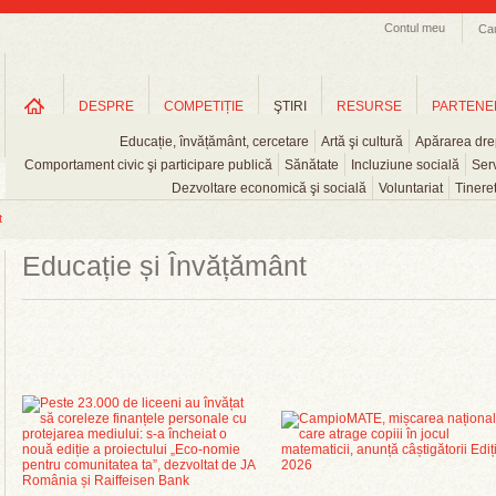
Contul meu
Ca
DESPRE
COMPETIȚIE
ŞTIRI
RESURSE
PARTENE
Educație, învățământ, cercetare
Artă şi cultură
Apărarea drep
Comportament civic şi participare publică
Sănătate
Incluziune socială
Serv
Dezvoltare economică şi socială
Voluntariat
Tinere
t
Educație și Învățământ