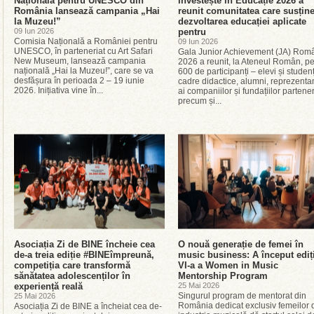
Națională pentru UNESCO din
Investește în Educație 2026 a
România lansează campania „Hai
reunit comunitatea care susțin
la Muzeu!”
dezvoltarea educației aplicate
09 Iun 2026
pentru
Comisia Națională a României pentru
09 Iun 2026
UNESCO, în parteneriat cu Art Safari
Gala Junior Achievement (JA) Rom
New Museum, lansează campania
2026 a reunit, la Ateneul Român, p
națională „Hai la Muzeu!”, care se va
600 de participanți – elevi și studenț
desfășura în perioada 2 – 19 iunie
cadre didactice, alumni, reprezentan
2026. Inițiativa vine în...
ai companiilor și fundațiilor partene
precum și...
Asociația Zi de BINE încheie cea
O nouă generație de femei în
de-a treia ediție #BINEîmpreună,
music business: A început ediț
competiția care transformă
VI-a a Women in Music
sănătatea adolescenților în
Mentorship Program
experiență reală
25 Mai 2026
Singurul program de mentorat din
25 Mai 2026
România dedicat exclusiv femeilor 
Asociația Zi de BINE a încheiat cea de-