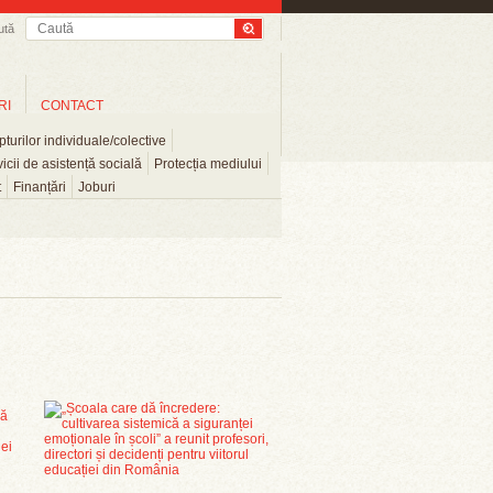
ută
RI
CONTACT
turilor individuale/colective
icii de asistență socială
Protecția mediului
t
Finanțări
Joburi