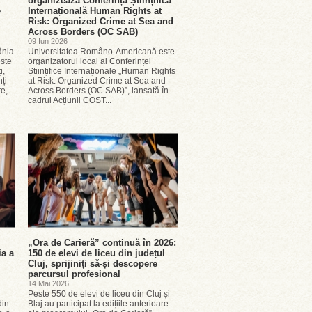
organizează Conferința Științifică
e
Internațională Human Rights at
Risk: Organized Crime at Sea and
Across Borders (OC SAB)
09 Iun 2026
ânia
Universitatea Româno-Americană este
este
organizatorul local al Conferinței
i,
Științifice Internaționale „Human Rights
ți
at Risk: Organized Crime at Sea and
re,
Across Borders (OC SAB)”, lansată în
cadrul Acțiunii COST...
„Ora de Carieră” continuă în 2026:
ia a
150 de elevi de liceu din județul
Cluj, sprijiniți să-și descopere
parcursul profesional
14 Mai 2026
Peste 550 de elevi de liceu din Cluj și
din
Blaj au participat la edițiile anterioare