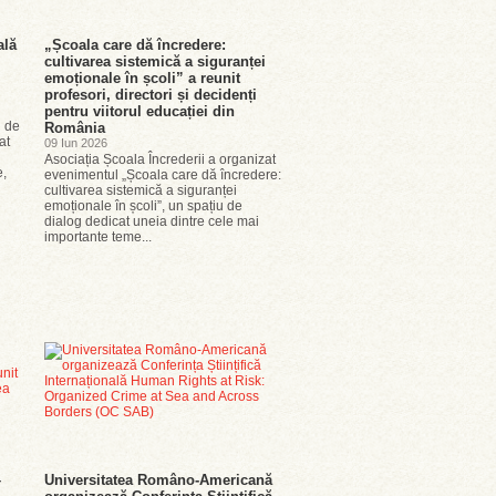
ală
„Școala care dă încredere:
cultivarea sistemică a siguranței
i
emoționale în școli” a reunit
profesori, directori și decidenți
pentru viitorul educației din
 de
România
at
09 Iun 2026
Asociația Școala Încrederii a organizat
e,
evenimentul „Școala care dă încredere:
cultivarea sistemică a siguranței
emoționale în școli”, un spațiu de
dialog dedicat uneia dintre cele mai
importante teme...
–
Universitatea Româno-Americană