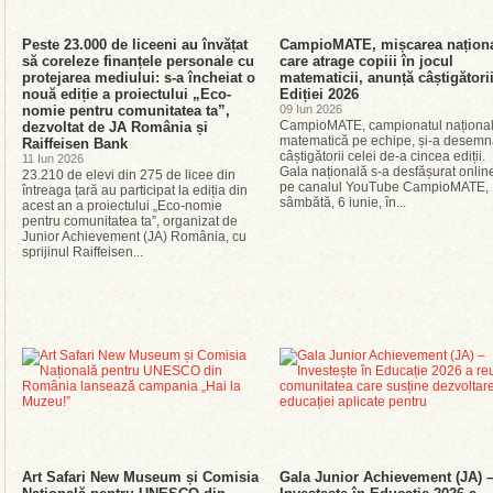
Peste 23.000 de liceeni au învățat
CampioMATE, mișcarea națion
să coreleze finanțele personale cu
care atrage copiii în jocul
protejarea mediului: s-a încheiat o
matematicii, anunță câștigători
nouă ediție a proiectului „Eco-
Ediției 2026
nomie pentru comunitatea ta”,
09 Iun 2026
CampioMATE, campionatul național
dezvoltat de JA România și
matematică pe echipe, și-a desemn
Raiffeisen Bank
câștigătorii celei de-a cincea ediții.
11 Iun 2026
Gala națională s-a desfășurat onlin
23.210 de elevi din 275 de licee din
pe canalul YouTube CampioMATE,
întreaga țară au participat la ediția din
sâmbătă, 6 iunie, în...
acest an a proiectului „Eco-nomie
pentru comunitatea ta”, organizat de
Junior Achievement (JA) România, cu
sprijinul Raiffeisen...
Art Safari New Museum și Comisia
Gala Junior Achievement (JA) 