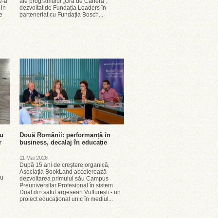
e-a
ale programului „Ora de Carieră”,
 in
dezvoltat de Fundația Leaders în
e
parteneriat cu Fundația Bosch...
ru
Două Românii: performanță în
r
business, decalaj în educație
11 Mai 2026
După 15 ani de creștere organică,
Asociația BookLand accelerează
cu
dezvoltarea primului său Campus
Preuniversitar Profesional în sistem
Dual din satul argeșean Vulturești - un
proiect educațional unic în mediul...