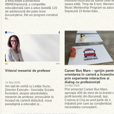
industria muzicală dă startul celei d
a treia ediție a proiectului
șasea ediții. Timp de 6 luni, Women
#BINEîmpreună, o competiție
Music Mentorship Program va aduc
educațională care a adus laolaltă 120
împreună 10 femei-lider...
de adolescenți din patru licee
bucureștene, într-un program construit
în...
Viitorul meseriei de profesor
Career Bus Mars – sprijin pent
orientarea în carieră a liceenilo
prin experiențe interactive și
dialog cu profesioniști
14 Mai 2026
14 Mai 2026
Am stat de vorbă cu Letiția Suciu,
Prin proiectul Career Bus Mars,
Director Executiv - Asociația Școala
aproape 400 de elevi de la liceele 
Încrederii, despre atractivitatea
profil teoretic din București, Iași,
meseriei de profesor, provocările la
Craiova și Cluj au avut parte de o
început de carieră didactică, noua
inițiativă prin care au conștientizat
paradigmă a educației și...
necesitatea cunoașterii...