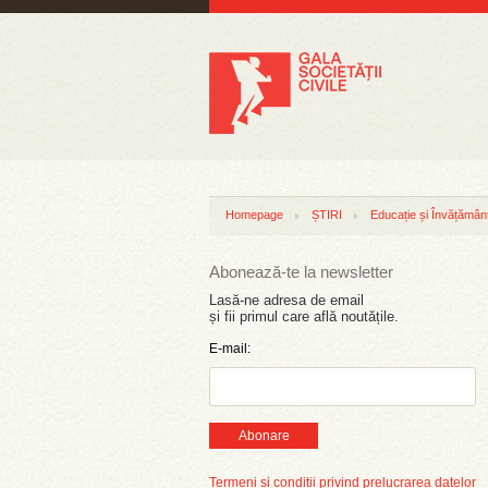
Homepage
ȘTIRI
Educație și Învățămân
Abonează-te la newsletter
Lasă-ne adresa de email
și fii primul care află noutățile.
E-mail:
Abonare
Termeni și condiții privind prelucrarea datelor