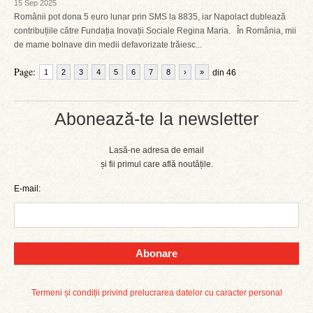
15 Sep 2025
Românii pot dona 5 euro lunar prin SMS la 8835, iar Napolact dublează
contribuțiile către Fundația Inovații Sociale Regina Maria. În România, mii
de mame bolnave din medii defavorizate trăiesc...
Page:
1
2
3
4
5
6
7
8
›
»
din 46
Abonează-te la newsletter
Lasă-ne adresa de email
și fii primul care află noutățile.
E-mail:
Abonare
Termeni și condiții privind prelucrarea datelor cu caracter personal