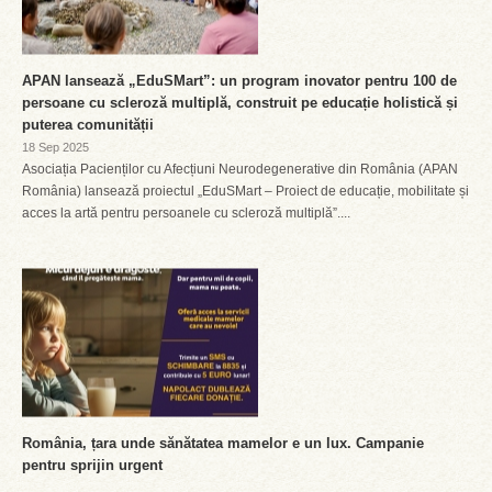
APAN lansează „EduSMart”: un program inovator pentru 100 de
persoane cu scleroză multiplă, construit pe educație holistică și
puterea comunității
18 Sep 2025
Asociația Pacienților cu Afecțiuni Neurodegenerative din România (APAN
România) lansează proiectul „EduSMart – Proiect de educație, mobilitate și
acces la artă pentru persoanele cu scleroză multiplă”....
România, țara unde sănătatea mamelor e un lux. Campanie
pentru sprijin urgent