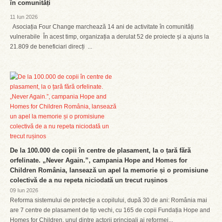
în comunități
11 Iun 2026
Asociația Four Change marchează 14 ani de activitate în comunități
vulnerabile În acest timp, organizația a derulat 52 de proiecte și a ajuns la
21.809 de beneficiari direcți ...
De la 100.000 de copii în centre de plasament, la o țară fără
orfelinate. „Never Again.”, campania Hope and Homes for
Children România, lansează un apel la memorie și o promisiune
colectivă de a nu repeta niciodată un trecut rușinos
09 Iun 2026
Reforma sistemului de protecție a copilului, după 30 de ani: România mai
are 7 centre de plasament de tip vechi, cu 165 de copii Fundația Hope and
Homes for Children, unul dintre actorii principali ai reformei...