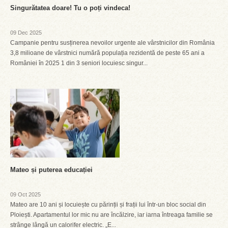
Singurătatea doare! Tu o poți vindeca!
09 Dec 2025
Campanie pentru susținerea nevoilor urgente ale vârstnicilor din România
3,8 milioane de vârstnici numără populația rezidentă de peste 65 ani a
României în 2025 1 din 3 seniori locuiesc singur...
Mateo și puterea educației
09 Oct 2025
Mateo are 10 ani și locuiește cu părinții și frații lui într-un bloc social din
Ploiești. Apartamentul lor mic nu are încălzire, iar iarna întreaga familie se
strânge lângă un calorifer electric. „E...