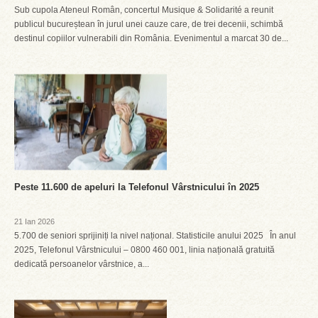
Sub cupola Ateneul Român, concertul Musique & Solidarité a reunit
publicul bucureștean în jurul unei cauze care, de trei decenii, schimbă
destinul copiilor vulnerabili din România. Evenimentul a marcat 30 de...
Peste 11.600 de apeluri la Telefonul Vârstnicului în 2025
21 Ian 2026
5.700 de seniori sprijiniți la nivel național. Statisticile anului 2025 În anul
2025, Telefonul Vârstnicului – 0800 460 001, linia națională gratuită
dedicată persoanelor vârstnice, a...