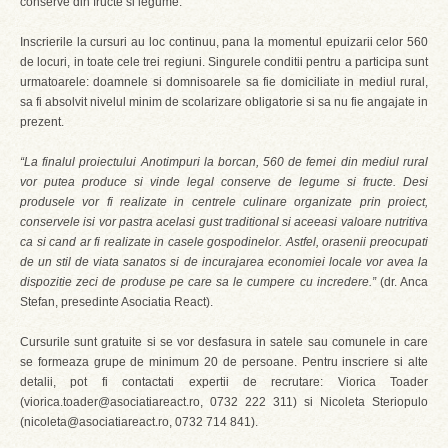
conserve din fructe si legume.
Inscrierile la cursuri au loc continuu, pana la momentul epuizarii celor 560
de locuri, in toate cele trei regiuni. Singurele conditii pentru a participa sunt
urmatoarele: doamnele si domnisoarele sa fie domiciliate in mediul rural,
sa fi absolvit nivelul minim de scolarizare obligatorie si sa nu fie angajate in
prezent.
“La finalul proiectului Anotimpuri la borcan, 560 de femei din mediul rural
vor putea produce si vinde legal conserve de legume si fructe. Desi
produsele vor fi realizate in centrele culinare organizate prin proiect,
conservele isi vor pastra acelasi gust traditional si aceeasi valoare nutritiva
ca si cand ar fi realizate in casele gospodinelor. Astfel, orasenii preocupati
de un stil de viata sanatos si de incurajarea economiei locale vor avea la
dispozitie zeci de produse pe care sa le cumpere cu incredere.”
(dr. Anca
Stefan, presedinte Asociatia React).
Cursurile sunt gratuite si se vor desfasura in satele sau comunele in care
se formeaza grupe de minimum 20 de persoane. Pentru inscriere si alte
detalii, pot fi contactati expertii de recrutare: Viorica Toader
(viorica.toader@asociatiareact.ro, 0732 222 311) si Nicoleta Steriopulo
(nicoleta@asociatiareact.ro, 0732 714 841).