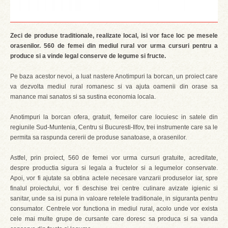
Zeci de produse traditionale, realizate local, isi vor face loc pe mesele
orasenilor. 560 de femei din mediul rural vor urma cursuri pentru a
produce si a vinde legal conserve de legume si fructe.
Pe baza acestor nevoi, a luat nastere Anotimpuri la borcan, un proiect care
va dezvolta mediul rural romanesc si va ajuta oamenii din orase sa
manance mai sanatos si sa sustina economia locala.
Anotimpuri la borcan ofera, gratuit, femeilor care locuiesc in satele din
regiunile Sud-Muntenia, Centru si Bucuresti-Ilfov, trei instrumente care sa le
permita sa raspunda cererii de produse sanatoase, a orasenilor.
Astfel, prin proiect, 560 de femei vor urma cursuri gratuite, acreditate,
despre productia sigura si legala a fructelor si a legumelor conservate.
Apoi, vor fi ajutate sa obtina actele necesare vanzarii produselor iar, spre
finalul proiectului, vor fi deschise trei centre culinare avizate igienic si
sanitar, unde sa isi puna in valoare retelele traditionale, in siguranta pentru
consumator. Centrele vor functiona in mediul rural, acolo unde vor exista
cele mai multe grupe de cursante care doresc sa produca si sa vanda