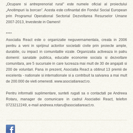
„Ocupare si antreprenoriat rural” este numele oficial al proiectului
„Anotimpuri la borcan”. Acesta este cofinantat din Fondul Social European
prin Programul Operational Sectorial Dezvoltarea Resurselor Umane
2007-2013, Investeste in Oameni!
****
Asociatia React este o organizatie neguvernamentala, creata in 2006
pentru a veni in sprijinul actorilor societatii civile prin proiecte ample,
durabile, cu impact in comunitatile vizate. Organizatia activeaza in patru
domenii: sanatate publica, educatie economie sociala si dezvoltare
comunitara, are 5 sucursale in care lucreaza mai mult de 30 de angajati si
200 de voluntari. Pana in prezent, Asociatia React a obtinut 13 premii de
excelenta - nationale si internationale si a contribuit la salvarea a mai mult
de 200.000 de vieti omenesti. www.asociatiareact.ro.
Pentru informatii suplimentare, sunteti rugati sa o contactati pe Andreea
Rotaru, manager de comunicare in cadrul Asociatiei React, telefon
0723212249, e-mail andreea.rotaru@asociatiareact.ro.