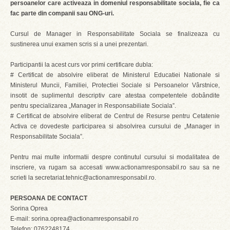
persoanelor care activeaza in domeniul responsabilitate sociala, fie ca
fac parte din companii sau ONG-uri.
Cursul de Manager in Responsabilitate Sociala se finalizeaza cu
sustinerea unui examen scris si a unei prezentari.
Participantii la acest curs vor primi certificare dubla:
# Certificat de absolvire eliberat de Ministerul Educatiei Nationale si
Ministerul Muncii, Familiei, Protectiei Sociale si Persoanelor Vârstnice,
insotit de suplimentul descriptiv care atestaa competentele dobândite
pentru specializarea „Manager in Responsabiliate Sociala”.
# Certificat de absolvire eliberat de Centrul de Resurse pentru Cetatenie
Activa ce dovedeste participarea si absolvirea cursului de „Manager in
Responsabilitate Sociala”.
Pentru mai multe informatii despre continutul cursului si modalitatea de
inscriere, va rugam sa accesati www.actionamresponsabil.ro sau sa ne
scrieti la secretariat.tehnic@actionamresponsabil.ro.
PERSOANA DE CONTACT
Sorina Oprea
E-mail: sorina.oprea@actionamresponsabil.ro
Telefon: 0762248174