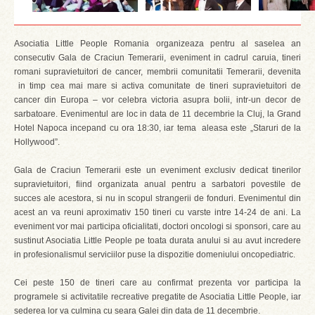
Asociatia Little People Romania organizeaza pentru al saselea an
consecutiv Gala de Craciun Temerarii, eveniment in cadrul caruia, tineri
romani supravietuitori de cancer, membrii comunitatii Temerarii, devenita
in timp cea mai mare si activa comunitate de tineri supravietuitori de
cancer din Europa – vor celebra victoria asupra bolii, intr-un decor de
sarbatoare. Evenimentul are loc in data de 11 decembrie la Cluj, la Grand
Hotel Napoca incepand cu ora 18:30, iar tema aleasa este „Staruri de la
Hollywood”.
Gala de Craciun Temerarii este un eveniment exclusiv dedicat tinerilor
supravietuitori, fiind organizata anual pentru a sarbatori povestile de
succes ale acestora, si nu in scopul strangerii de fonduri. Evenimentul din
acest an va reuni aproximativ 150 tineri cu varste intre 14-24 de ani. La
eveniment vor mai participa oficialitati, doctori oncologi si sponsori, care au
sustinut Asociatia Little People pe toata durata anului si au avut incredere
in profesionalismul serviciilor puse la dispozitie domeniului oncopediatric.
Cei peste 150 de tineri care au confirmat prezenta vor participa la
programele si activitatile recreative pregatite de Asociatia Little People, iar
sederea lor va culmina cu seara Galei din data de 11 decembrie.