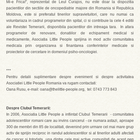
Mi-e Frica!”, reprezentat de Leul Curajos, nu este doar la dispozitia
pacientilor din sectiile de oncopediatrie majore din Romania si Republica
Moldova, este si preferatul tinerilor supravietuitori, care nu numai ca
voluntariaza in cadrul programelor din spital, ci si contribuie la cele 4 editii
ale Revistei Temerarii, disponibila pacientilor din intreaga tara. In afara
programelor de renovare, donatiilor de echipament medical si
medicamente, Asociatia Little People sprijina in mod activ comunitatea
medicala prin organizarea si finantarea conferintelor medicale si
proiectelor de cercetare in domeniul psiho-oncologiei.
***
Pentru detalii suplimentare despre eveniment si despre activitatea
Asociatiei Little People Romania va rugam contactati:
Oana Rusu, e-mail: oana@thelittle-people.org, tel: 0743 773 843
Despre Clubul Temerarii:
In 2006, Asociatia Little People a infiintat Clubul Temerarii - comunitatea
adolescentilor romani care au invins cancerul - ce numara astazi, aproape
300 de membri din 85 de localitati, devenind prin urmare cel mai mare grup
activ de sprijin reciproc in randul adolescentilor si al tinerilor adulti afectati
de cancer si totodata una dintre cele mai active comunitati de acest gen