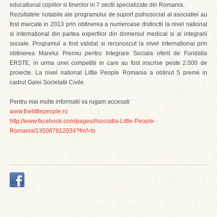
educational copiilor si tinerilor in 7 sectii specializate din Romania.
Rezultatele notabile ale programului de suport psihosocial al asociatiei au
fost marcate in 2013 prin obtinerea a numeroase distinctii la nivel national
si international din partea expertilor din domeniul medical si al integrarii
sociale. Programul a fost validat si recunoscut la nivel international prin
obtinerea Marelui Premiu pentru Integrare Sociala oferit de Fundatia
ERSTE, in urma unei competitii in care au fost inscrise peste 2.000 de
proiecte. La nivel national Little People Romania a obtinut 5 premii in
cadrul Galei Societatii Civile.
Pentru mai multe informatii va rugam accesati:
www.thelittlepeople.ro
http://www.facebook.com/pages/Asociatia-Little-People-
Romania/135087612034?fref=ts