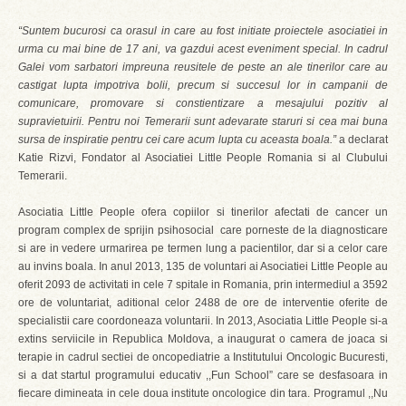
“Suntem bucurosi ca orasul in care au fost initiate proiectele asociatiei in
urma cu mai bine de 17 ani, va gazdui acest eveniment special. In cadrul
Galei vom sarbatori impreuna reusitele de peste an ale tinerilor care au
castigat lupta impotriva bolii, precum si succesul lor in campanii de
comunicare, promovare si constientizare a mesajului pozitiv al
supravietuirii. Pentru noi Temerarii sunt adevarate staruri si cea mai buna
sursa de inspiratie pentru cei care acum lupta cu aceasta boala.”
a declarat
Katie Rizvi, Fondator al Asociatiei Little People Romania si al Clubului
Temerarii.
Asociatia Little People ofera copiilor si tinerilor afectati de cancer un
program complex de sprijin psihosocial care porneste de la diagnosticare
si are in vedere urmarirea pe termen lung a pacientilor, dar si a celor care
au invins boala. In anul 2013, 135 de voluntari ai Asociatiei Little People au
oferit 2093 de activitati in cele 7 spitale in Romania, prin intermediul a 3592
ore de voluntariat, aditional celor 2488 de ore de interventie oferite de
specialistii care coordoneaza voluntarii. In 2013, Asociatia Little People si-a
extins serviicile in Republica Moldova, a inaugurat o camera de joaca si
terapie in cadrul sectiei de oncopediatrie a Institutului Oncologic Bucuresti,
si a dat startul programului educativ ,,Fun School” care se desfasoara in
fiecare dimineata in cele doua institute oncologice din tara. Programul ,,Nu