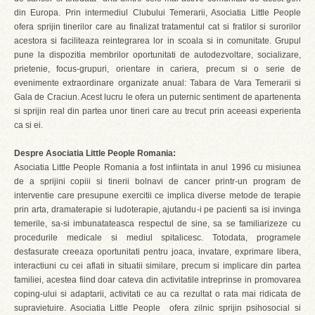
din Europa. Prin intermediul Clubului Temerarii, Asociatia Little People
ofera sprijin tinerilor care au finalizat tratamentul cat si fratilor si surorilor
acestora si faciliteaza reintegrarea lor in scoala si in comunitate. Grupul
pune la dispozitia membrilor oportunitati de autodezvoltare, socializare,
prietenie, focus-grupuri, orientare in cariera, precum si o serie de
evenimente extraordinare organizate anual: Tabara de Vara Temerarii si
Gala de Craciun. Acest lucru le ofera un puternic sentiment de apartenenta
si sprijin real din partea unor tineri care au trecut prin aceeasi experienta
ca si ei.
Despre Asociatia Little People Romania:
Asociatia Little People Romania a fost infiintata in anul 1996 cu misiunea
de a sprijini copiii si tinerii bolnavi de cancer printr-un program de
interventie care presupune exercitii ce implica diverse metode de terapie
prin arta, dramaterapie si ludoterapie, ajutandu-i pe pacienti sa isi invinga
temerile, sa-si imbunatateasca respectul de sine, sa se familiarizeze cu
procedurile medicale si mediul spitalicesc. Totodata, programele
desfasurate creeaza oportunitati pentru joaca, invatare, exprimare libera,
interactiuni cu cei aflati in situatii similare, precum si implicare din partea
familiei, acestea fiind doar cateva din activitatile intreprinse in promovarea
coping-ului si adaptarii, activitati ce au ca rezultat o rata mai ridicata de
supravietuire. Asociatia Little People ofera zilnic sprijin psihosocial si