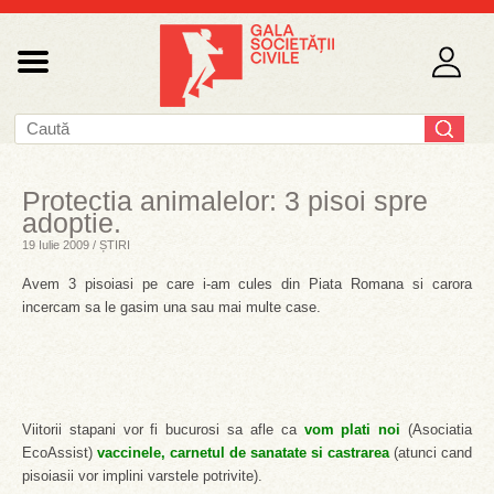
Protectia animalelor: 3 pisoi spre
adoptie.
19 Iulie 2009 / ȘTIRI
Avem 3 pisoiasi pe care i-am cules din Piata Romana si carora
incercam sa le gasim una sau mai multe case.
Viitorii stapani vor fi bucurosi sa afle ca
vom
plati noi
(Asociatia
EcoAssist)
vaccinele, carnetul de sanatate si castrarea
(atunci cand
pisoiasii vor implini varstele potrivite).