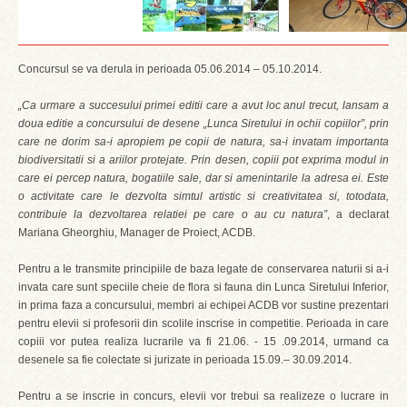
Concursul se va derula in perioada 05.06.2014 – 05.10.2014.
„Ca urmare a succesului primei editii care a avut loc anul trecut, lansam a
doua editie a concursului de desene „Lunca Siretului in ochii copiilor”, prin
care ne dorim sa-i apropiem pe copii de natura, sa-i invatam importanta
biodiversitatii si a ariilor protejate. Prin desen, copiii pot exprima modul in
care ei percep natura, bogatiile sale, dar si amenintarile la adresa ei. Este
o activitate care le dezvolta simtul artistic si creativitatea si, totodata,
contribuie la dezvoltarea relatiei pe care o au cu natura”
, a declarat
Mariana Gheorghiu, Manager de Proiect, ACDB.
Pentru a Ie transmite principiile de baza legate de conservarea naturii si a-i
invata care sunt speciile cheie de flora si fauna din Lunca Siretului Inferior,
in prima faza a concursului, membri ai echipei ACDB vor sustine prezentari
pentru elevii si profesorii din scolile inscrise in competitie. Perioada in care
copiii vor putea realiza lucrarile va fi 21.06. - 15 .09.2014, urmand ca
desenele sa fie colectate si jurizate in perioada 15.09.– 30.09.2014.
Pentru a se inscrie in concurs, elevii vor trebui sa realizeze o lucrare in