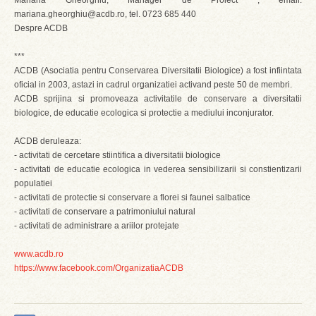
Mariana Gheorghiu, Manager de Proiect , email:
mariana.gheorghiu@acdb.ro, tel. 0723 685 440
Despre ACDB
***
ACDB (Asociatia pentru Conservarea Diversitatii Biologice) a fost infiintata
oficial in 2003, astazi in cadrul organizatiei activand peste 50 de membri.
ACDB sprijina si promoveaza activitatile de conservare a diversitatii
biologice, de educatie ecologica si protectie a mediului inconjurator.
ACDB deruleaza:
- activitati de cercetare stiintifica a diversitatii biologice
- activitati de educatie ecologica in vederea sensibilizarii si constientizarii
populatiei
- activitati de protectie si conservare a florei si faunei salbatice
- activitati de conservare a patrimoniului natural
- activitati de administrare a ariilor protejate
www.acdb.ro
https://www.facebook.com/OrganizatiaACDB