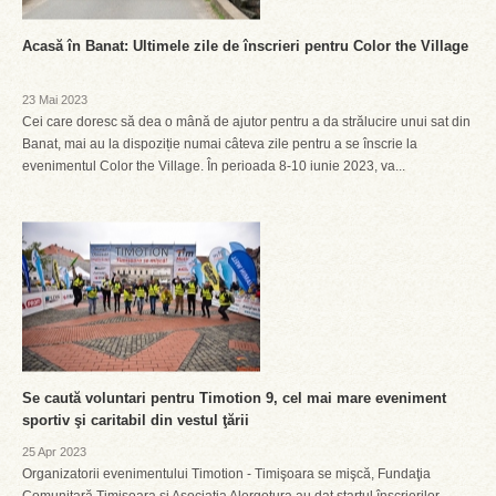
Acasă în Banat: Ultimele zile de înscrieri pentru Color the Village
23 Mai 2023
Cei care doresc să dea o mână de ajutor pentru a da strălucire unui sat din
Banat, mai au la dispoziție numai câteva zile pentru a se înscrie la
evenimentul Color the Village. În perioada 8-10 iunie 2023, va...
Se caută voluntari pentru Timotion 9, cel mai mare eveniment
sportiv şi caritabil din vestul ţării
25 Apr 2023
Organizatorii evenimentului Timotion - Timişoara se mişcă, Fundaţia