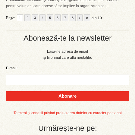
Comunitară Timişoara şi Asociaţia Alergotura au dat startul înscrierilor
pentru voluntarii care doresc să se implice în organizarea celui...
Page:
1
2
3
4
5
6
7
8
›
»
din 19
Abonează-te la newsletter
Lasă-ne adresa de email
și fii primul care află noutățile.
E-mail:
Abonare
Termeni și condiții privind prelucrarea datelor cu caracter personal
Urmărește-ne pe: