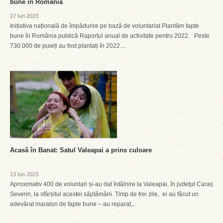
bune în România
27 Iun 2023
Inițiativa națională de împădurire pe bază de voluntariat Plantăm fapte
bune în România publică Raportul anual de activitate pentru 2022. Peste
730.000 de puieți au fost plantați în 2022....
Acasă în Banat: Satul Valeapai a prins culoare
13 Iun 2023
Aproximativ 400 de voluntari și-au dat întâlnire la Valeapai, în județul Caraș
Severin, la sfârșitul acestei săptămâni. Timp de trei zile, ei au făcut un
adevărat maraton de fapte bune – au reparat,...