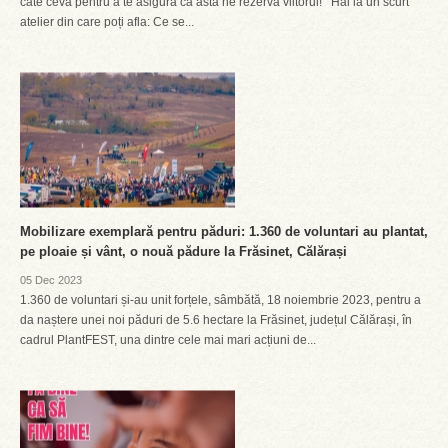
câte ceva pentru a te asigura că asta ne rezervă viitorul! Hai la un scurt
atelier din care poți afla: Ce se...
Mobilizare exemplară pentru păduri: 1.360 de voluntari au plantat,
pe ploaie și vânt, o nouă pădure la Frăsinet, Călărași
05 Dec 2023
1.360 de voluntari și-au unit forțele, sâmbătă, 18 noiembrie 2023, pentru a
da naștere unei noi păduri de 5.6 hectare la Frăsinet, județul Călărași, în
cadrul PlantFEST, una dintre cele mai mari acțiuni de...