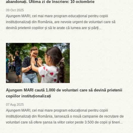
abandonați. Ultima zi de înscriere: 10 octombrie
09 Oct 2025
Ajungem MARI, cel mai mare program educațional pentru copiii
instituționalizați din România, are nevoie urgent de voluntari care să
devină prietenii copiilor și să le arate că lumea are și părți...
Ajungem MARI caută 1.000 de voluntari care să devină prietenii
copiilor instituționalizați
07 Aug 2025
Ajungem MARI, cel mai mare program educațional pentru copiii
instituționalizați din România, lansează o nouă campanie de recrutare de
voluntari care să ofere șansa la viitor celor peste 3.500 de copii și tineri...