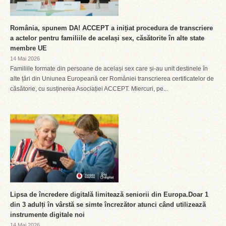
România, spunem DA! ACCEPT a inițiat procedura de transcriere
a actelor pentru familiile de același sex, căsătorite în alte state
membre UE
14 Mai 2026
Familiile formate din persoane de același sex care și-au unit destinele în
alte țări din Uniunea Europeană cer României transcrierea certificatelor de
căsătorie, cu susținerea Asociației ACCEPT. Miercuri, pe...
Lipsa de încredere digitală limitează seniorii din Europa.Doar 1
din 3 adulți în vârstă se simte încrezător atunci când utilizează
instrumente digitale noi
14 Mai 2026