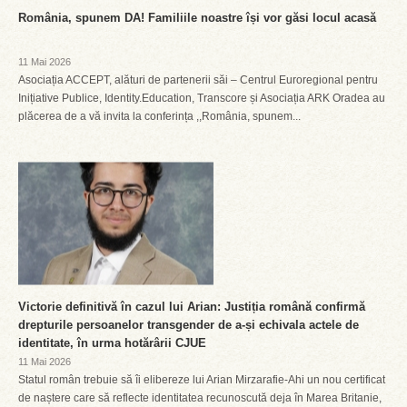
România, spunem DA! Familiile noastre își vor găsi locul acasă
11 Mai 2026
Asociația ACCEPT, alături de partenerii săi – Centrul Euroregional pentru
Inițiative Publice, Identity.Education, Transcore și Asociația ARK Oradea au
plăcerea de a vă invita la conferința ,,România, spunem...
Victorie definitivă în cazul lui Arian: Justiția română confirmă
drepturile persoanelor transgender de a-și echivala actele de
identitate, în urma hotărârii CJUE
11 Mai 2026
Statul român trebuie să îi elibereze lui Arian Mirzarafie-Ahi un nou certificat
de naștere care să reflecte identitatea recunoscută deja în Marea Britanie,