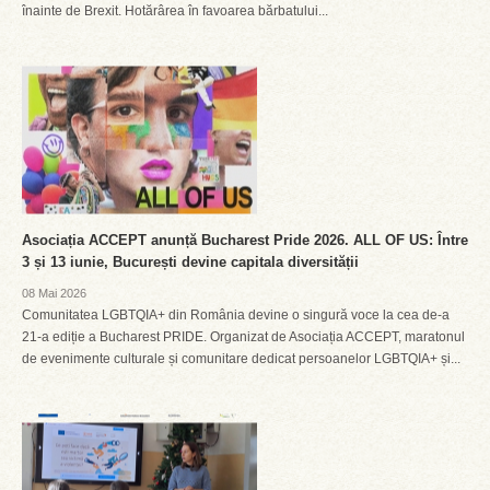
înainte de Brexit. Hotărârea în favoarea bărbatului...
Asociația ACCEPT anunță Bucharest Pride 2026. ALL OF US: Între
3 și 13 iunie, București devine capitala diversității
08 Mai 2026
Comunitatea LGBTQIA+ din România devine o singură voce la cea de-a
21-a ediție a Bucharest PRIDE. Organizat de Asociația ACCEPT, maratonul
de evenimente culturale și comunitare dedicat persoanelor LGBTQIA+ și...