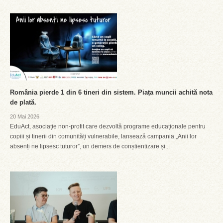
România pierde 1 din 6 tineri din sistem. Piața muncii achită nota
de plată.
20 Mai 2026
EduAct, asociație non-profit care dezvoltă programe educaționale pentru
copiii și tinerii din comunități vulnerabile, lansează campania „Anii lor
absenți ne lipsesc tuturor”, un demers de conștientizare și...