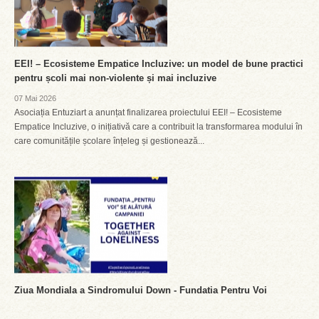
EEI! – Ecosisteme Empatice Incluzive: un model de bune practici
pentru școli mai non-violente și mai incluzive
07 Mai 2026
Asociația Entuziart a anunțat finalizarea proiectului EEI! – Ecosisteme
Empatice Incluzive, o inițiativă care a contribuit la transformarea modului în
care comunitățile școlare înțeleg și gestionează...
Ziua Mondiala a Sindromului Down - Fundatia Pentru Voi