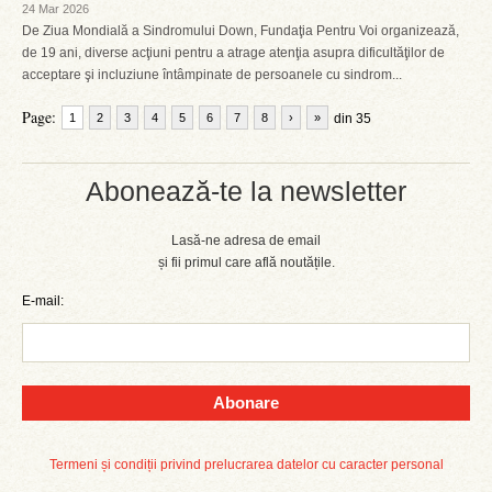
24 Mar 2026
De Ziua Mondială a Sindromului Down, Fundaţia Pentru Voi organizează,
de 19 ani, diverse acţiuni pentru a atrage atenţia asupra dificultăţilor de
acceptare şi incluziune întâmpinate de persoanele cu sindrom...
Page:
1
2
3
4
5
6
7
8
›
»
din 35
Abonează-te la newsletter
Lasă-ne adresa de email
și fii primul care află noutățile.
E-mail:
Abonare
Termeni și condiții privind prelucrarea datelor cu caracter personal