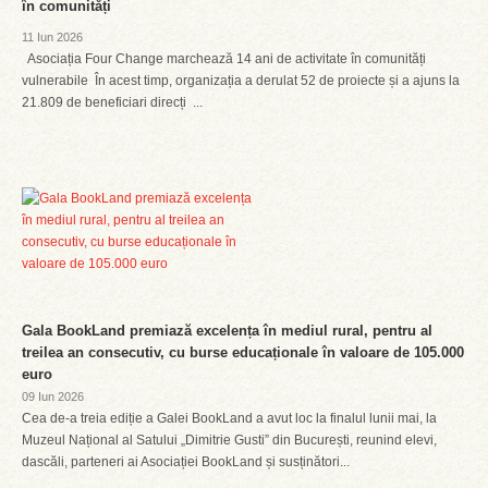
în comunități
11 Iun 2026
Asociația Four Change marchează 14 ani de activitate în comunități
vulnerabile În acest timp, organizația a derulat 52 de proiecte și a ajuns la
21.809 de beneficiari direcți ...
Gala BookLand premiază excelența în mediul rural, pentru al
treilea an consecutiv, cu burse educaționale în valoare de 105.000
euro
09 Iun 2026
Cea de-a treia ediție a Galei BookLand a avut loc la finalul lunii mai, la
Muzeul Național al Satului „Dimitrie Gusti” din București, reunind elevi,
dascăli, parteneri ai Asociației BookLand și susținători...