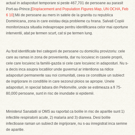
actual in adaposturi temporare si peste 467,701 de persoane au parasit
Port-au-Prince.[
Displacement and Population Figures Map, UN OCHA, Feb
6 10
] Mii de persoane au mers in satele de la granita cu republica
Dominicana, zona in care existau deja probleme cu hrana. Salvati Copiii
monitorizeaza situatia indeaproape pentru identificarea celor mai oportune
interventii, atat pe termen scurt, cat si pe termen lung.
Au fost identificate trei categorii de persoane cu domiciliu provizoriu: cele
care au ramas in zona de provenienta, dar nu locuiesc in casele proprii,
cele care locuiesc la familii-gazda si cele care locuiesc in adaposturi. Nu s-
a decis inca asupra locatiilor unde guvernul ar intentiona sa ridice
adaposturi permanente sau noi comunitati, ceea ce constituie un subiect
de ingrijorare in conditiile in care sezonul ploios se apropie. Unele
adaposturi, in special tabara din Petionville, unde se estimeaza a fi 75-
80,000 persoane, sunt in risc de inundatie si epidemii.
Ministerul Sanatatii si OMS au raportat ca bolile in risc de aparitie sunt 1)
infectiile respiratorii acute, 2) malaria and 3) diareea. Desi bolile
infectioase raman un subiect de ingrijorare, nu s-au inregistrat inca semne
de aparitie.