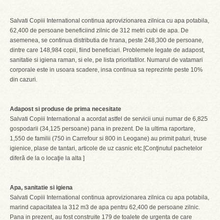
Salvati Copiii International continua aprovizionarea zilnica cu apa potabila,
62,400 de persoane beneficiind zilnic de 312 metri cubi de apa. De
asemenea, se continua distributia de hrana, peste 248,300 de persoane,
dintre care 148,984 copii, fiind beneficiari. Problemele legate de adapost,
sanitatie si igiena raman, si ele, pe lista prioritatilor. Numarul de vatamari
corporale este in usoara scadere, insa continua sa reprezinte peste 10%
din cazuri.
Adapost si produse de prima necesitate
Salvati Copiii International a acordat astfel de servicii unui numar de 6,825
gospodarii (34,125 persoane) pana in prezent. De la ultima raportare,
1,550 de familii (750 in Carrefour si 800 in Leogane) au primit paturi, truse
igienice, plase de tantari, articole de uz casnic etc.[Conţinutul pachetelor
diferă de la o locaţie la alta ]
Apa, sanitatie si igiena
Salvati Copiii International continua aprovizionarea zilnica cu apa potabila,
marind capacitatea la 312 m3 de apa pentru 62,400 de persoane zilnic.
Pana in prezent, au fost construite 179 de toalete de urgenta de care