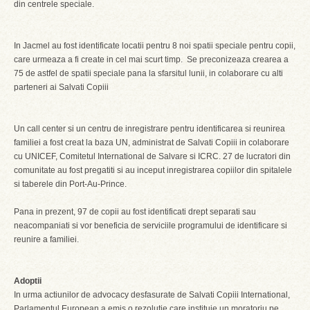
din centrele speciale.
In Jacmel au fost identificate locatii pentru 8 noi spatii speciale pentru copii,
care urmeaza a fi create in cel mai scurt timp. Se preconizeaza crearea a
75 de astfel de spatii speciale pana la sfarsitul lunii, in colaborare cu alti
parteneri ai Salvati Copiii
Un call center si un centru de inregistrare pentru identificarea si reunirea
familiei a fost creat la baza UN, administrat de Salvati Copiii in colaborare
cu UNICEF, Comitetul International de Salvare si ICRC. 27 de lucratori din
comunitate au fost pregatiti si au inceput inregistrarea copiilor din spitalele
si taberele din Port-Au-Prince.
Pana in prezent, 97 de copii au fost identificati drept separati sau
neacompaniati si vor beneficia de serviciile programului de identificare si
reunire a familiei.
Adoptii
In urma actiunilor de advocacy desfasurate de Salvati Copiii International,
Parlamentul European a emis o rezolutie care instituie un moratoriu pe