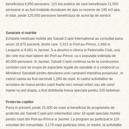
beneficiaza 8,950 persoane, 115 bai publice de care beneficiaza 11,500
persoane si au fost instalate dozatoare de apa cu rezerve de 195 m3 apa.
In total, peste 120,000 persoane beneficiaza de acest tip de servicii.
Sanatate si nutritie
Echipele medicale mobile ale Salvati Copiii International au consultat pana
acum 16,870 pacienti, dintre care 5,321 in Port-au-Prince, 2,468 in
Leogane si 9,081 in Jacmel. S-a deschis o clinica in Petionville Club, una
din cele mai mari tabere din Port-au-Prince, cu o populatie estimata de
80,000 persoane. In Jacmel, Salvati Copiii continua sa fie la conducerea
comisiei care se ocupa de aspectele legate de sanatate si a colaborat cu
Ministerul Sanatatii pentru derularea unei campanii impotriva poojarului , in
cadrul careia au fost vaccinati 1,260 de copii. In cadrul activitatilor de
acordare de hrana pentru copiii foarte mici ramasi orfani sau ale caror
mame nu pot alapta, a fost distribuita hrana speciala pentru 320 bebelusi.
Protectia copiilor
Pana in prezent, peste 15,400 de copii ai beneficiat de programele de
protectie ale Salvati Copiii prin intermediul celor 18 spatii speciale mobile
pentru copii din Port-au-Prince si Jacmel. La program au participat si 110
voluntari din comunitate. 3,179 copii participa zilnic, in medie, la activitatile