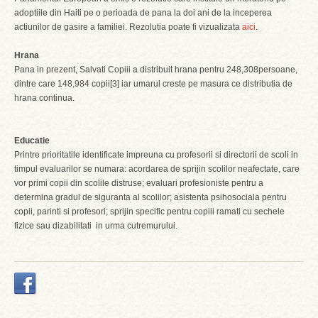
adoptiile din Haiti pe o perioada de pana la doi ani de la inceperea
actiunilor de gasire a familiei. Rezolutia poate fi vizualizata
aici
.
Hrana
Pana in prezent, Salvati Copiii a distribuit hrana pentru 248,308persoane,
dintre care 148,984 copii[3] iar umarul creste pe masura ce distributia de
hrana continua.
Educatie
Printre prioritatile identificate impreuna cu profesorii si directorii de scoli in
timpul evaluarilor se numara: acordarea de sprijin scolilor neafectate, care
vor primi copii din scolile distruse; evaluari profesioniste pentru a
determina gradul de siguranta al scolilor; asistenta psihosociala pentru
copii, parinti si profesori; sprijin specific pentru copiii ramati cu sechele
fizice sau dizabilitati in urma cutremurului.