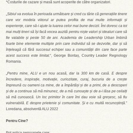
*Costurile de cazare și masă sunt acoperite de către organizatori.
„
Sibiul va evolua în perioada următoare și cred cu tărie că generațiile tinere
care vor modela viitorul ar putea profita de mai multe informații și
experiențe, care să-i ajute la luarea celor mai bune decizii. Îmi doresc ca tot
mai mulți tineri să își facă vocea auzită pentru niște valori și idealuri care să
fie valabile și peste 50 de ani. Academia de Leadership Urban îmbină
foarte bine elemente multiple prin care individul să se dezvolte, dar și să
înțeleagă că fără succesul echipei sau a comunității din care face parte
acest success este limitat.
“, George Bontaș, Country Leader Regnology
Romania.
„
Pentru mine, ALU e un nou acasă, dar la 300 km de casă. E despre
încredere, inspirație, motivație, curiozitate, curaj, bucuria de a crește
împreună cu oameni ca mine, de a împărtăși și de a primi, de a descoperi
și de a continua să mă minunez, de a mă cunoaște și de a-i lăsa pe ceilalți
să mă cunoască. Un loc primitor în care îmi dau voie să greșesc, să fiu
vulnerabilă. E despre prietenie și comunitate. Și e cu multă recunoștință.
”
Loredana, absolventă ALU 2022
Pentru Cine?
Pot aplica persoanele care: