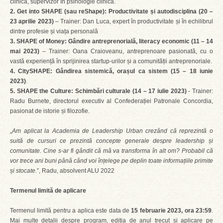
clinică, supervizor în psihologie clinică.
2. Get into SHAPE (sau reShape): Productivitate și autodisciplina (20 –
23 aprilie 2023)
– Trainer: Dan Luca, expert în productivitate și în echilibrul
dintre profesie și viața personală
3. SHAPE of Money: Gândire antreprenorială, literacy economic (11 – 14
mai 2023)
– Trainer: Oana Craioveanu, antreprenoare pasionată, cu o
vastă experiență în sprijinirea startup-urilor și a comunității antreprenoriale.
4. CitySHAPE: Gândirea sistemică, orașul ca sistem (15 – 18 iunie
2023)
.
5. SHAPE the Culture: Schimbări culturale (14 – 17 iulie 2023)
- Trainer:
Radu Burnete, directorul executiv al Confederației Patronale Concordia,
pasionat de istorie și filozofie.
„
Am aplicat la Academia de Leadership Urban crezând că reprezintă o
suită de cursuri ce prezintă concepte generale despre leadership și
comunitate. Cine s-ar fi gândit că mă va transforma în alt om? Probabil că
vor trece ani buni până când voi înțelege pe deplin toate informațiile primite
și stocate.
”, Radu, absolvent ALU 2022
Termenul limită de aplicare
Termenul limită pentru a aplica este data de
15 februarie 2023, ora 23:59
.
Mai multe detalii despre program, ediția de anul trecut și aplicare pe