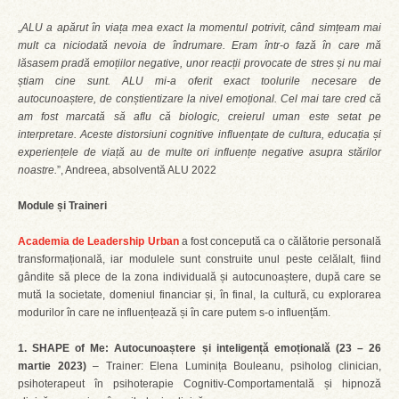
„
ALU a apărut în viața mea exact la momentul potrivit, când simțeam mai
mult ca niciodată nevoia de îndrumare. Eram într-o fază în care mă
lăsasem pradă emoțiilor negative, unor reacții provocate de stres și nu mai
știam cine sunt. ALU mi-a oferit exact toolurile necesare de
autocunoaștere, de conștientizare la nivel emoțional. Cel mai tare cred că
am fost marcată să aflu că biologic, creierul uman este setat pe
interpretare. Aceste distorsiuni cognitive influențate de cultura, educația și
experiențele de viață au de multe ori influențe negative asupra stărilor
noastre.
”, Andreea, absolventă ALU 2022
Module și Traineri
Academia de Leadership Urban
a fost concepută ca o călătorie personală
transformațională, iar modulele sunt construite unul peste celălalt, fiind
gândite să plece de la zona individuală și autocunoaștere, după care se
mută la societate, domeniul financiar și, în final, la cultură, cu explorarea
modurilor în care ne influențează și în care putem s-o influențăm.
1. SHAPE of Me: Autocunoaștere și inteligență emoțională (23 – 26
martie 2023)
– Trainer: Elena Luminița Bouleanu, psiholog clinician,
psihoterapeut în psihoterapie Cognitiv-Comportamentală și hipnoză