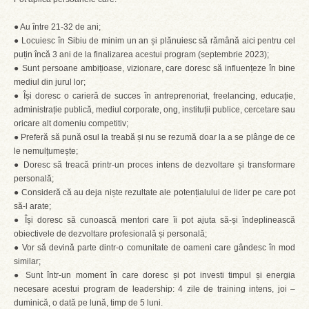
● Au între 21-32 de ani;
● Locuiesc în Sibiu de minim un an și plănuiesc să rămână aici pentru cel
puțin încă 3 ani de la finalizarea acestui program (septembrie 2023);
● Sunt persoane ambițioase, vizionare, care doresc să influențeze în bine
mediul din jurul lor;
● Își doresc o carieră de succes în antreprenoriat, freelancing, educație,
administrație publică, mediul corporate, ong, instituții publice, cercetare sau
oricare alt domeniu competitiv;
● Preferă să pună osul la treabă și nu se rezumă doar la a se plânge de ce
le nemulțumește;
● Doresc să treacă printr-un proces intens de dezvoltare și transformare
personală;
● Consideră că au deja niște rezultate ale potențialului de lider pe care pot
să-l arate;
● Își doresc să cunoască mentori care îi pot ajuta să-și îndeplinească
obiectivele de dezvoltare profesională și personală;
● Vor să devină parte dintr-o comunitate de oameni care gândesc în mod
similar;
● Sunt într-un moment în care doresc și pot investi timpul și energia
necesare acestui program de leadership: 4 zile de training intens, joi –
duminică, o dată pe lună, timp de 5 luni.