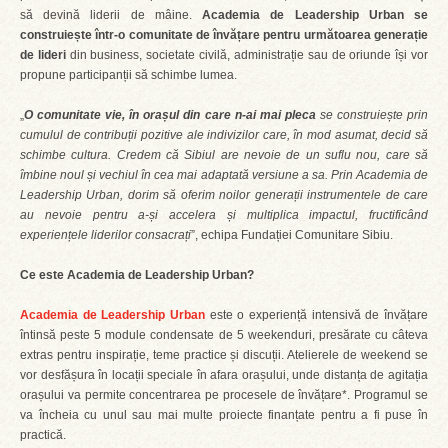
să devină liderii de mâine.
Academia de Leadership Urban se
construiește într-o comunitate de învățare pentru următoarea generație
de lideri
din business, societate civilă, administrație sau de oriunde își vor
propune participanții să schimbe lumea.
„
O comunitate vie, în orașul din care n-ai mai pleca
se construiește prin
cumulul de contribuții pozitive ale indivizilor care, în mod asumat, decid să
schimbe cultura. Credem că Sibiul are nevoie de un suflu nou, care să
îmbine noul și vechiul în cea mai adaptată versiune a sa. Prin Academia de
Leadership Urban, dorim să oferim noilor generații instrumentele de care
au nevoie pentru a-și accelera și multiplica impactul, fructificând
experiențele liderilor consacrați
”, echipa Fundației Comunitare Sibiu.
Ce este Academia de Leadership Urban?
Academia de Leadership Urban
este o experiență intensivă de învățare
întinsă peste 5 module condensate de 5 weekenduri, presărate cu câteva
extras pentru inspirație, teme practice și discuții. Atelierele de weekend se
vor desfășura în locații speciale în afara orașului, unde distanța de agitația
orașului va permite concentrarea pe procesele de învățare*. Programul se
va încheia cu unul sau mai multe proiecte finanțate pentru a fi puse în
practică.