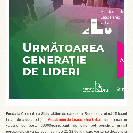
Fundația Comunitară Sibiu, alături de partenerul Regnology, oferă 15 locuri
la cea de-a doua ediție a
Academiei de Leadership Urban
, un program în
valoare de peste 2000$/participant, de care pot beneficia gratuit
persoanele cu vârste cuprinse între 21-32 de ani, care vor să se dezvolte și