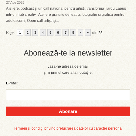
27 Aug 2025
Ateliere, podcast și un call național pentru artiști: transformă Târgu Lăpuș
într-un hub creativ Ateliere gratuite de teatru, fotografie și grafică pentru
adolescenți; Open call artiști și...
Page:
1
2
3
4
5
6
7
8
›
»
din 25
Abonează-te la newsletter
Lasă-ne adresa de email
și fii primul care află noutățile.
E-mail:
Abonare
Termeni și condiții privind prelucrarea datelor cu caracter personal