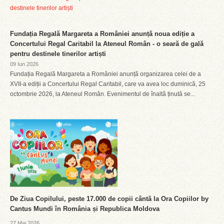
Fundația Regală Margareta a României anunță noua ediție a
Concertului Regal Caritabil la Ateneul Român - o seară de gală
pentru destinele tinerilor artiști
09 Iun 2026
Fundația Regală Margareta a României anunță organizarea celei de a
XVII-a ediții a Concertului Regal Caritabil, care va avea loc duminică, 25
octombrie 2026, la Ateneul Român. Evenimentul de înaltă ținută se...
De Ziua Copilului, peste 17.000 de copii cântă la Ora Copiilor by
Cantus Mundi în România și Republica Moldova
27 Mai 2026