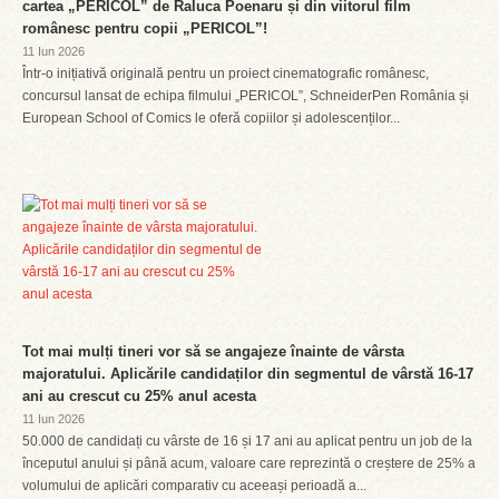
cartea „PERICOL” de Raluca Poenaru și din viitorul film
românesc pentru copii „PERICOL”!
11 Iun 2026
Într-o inițiativă originală pentru un proiect cinematografic românesc,
concursul lansat de echipa filmului „PERICOL”, SchneiderPen România și
European School of Comics le oferă copiilor și adolescenților...
Tot mai mulți tineri vor să se angajeze înainte de vârsta
majoratului. Aplicările candidaților din segmentul de vârstă 16-17
ani au crescut cu 25% anul acesta
11 Iun 2026
50.000 de candidați cu vârste de 16 și 17 ani au aplicat pentru un job de la
începutul anului și până acum, valoare care reprezintă o creștere de 25% a
volumului de aplicări comparativ cu aceeași perioadă a...