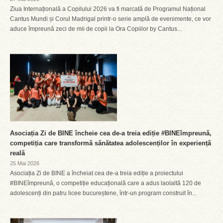
Ziua Internațională a Copilului 2026 va fi marcată de Programul Național
Cantus Mundi și Corul Madrigal printr-o serie amplă de evenimente, ce vor
aduce împreună zeci de mii de copii la Ora Copiilor by Cantus...
Asociația Zi de BINE încheie cea de-a treia ediție #BINEîmpreună,
competiția care transformă sănătatea adolescenților în experiență
reală
25 Mai 2026
Asociația Zi de BINE a încheiat cea de-a treia ediție a proiectului
#BINEîmpreună, o competiție educațională care a adus laolaltă 120 de
adolescenți din patru licee bucureștene, într-un program construit în...