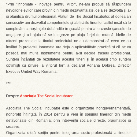
“Prin ”Innomate - Inovație pentru viitor”, ne-am propus să răspundem
nevoilor elevilor care provin din medii dezavantajate, de a se dezvolta și a-
și planifica drumul profesional. Alături de The Social Incubator, al doilea an
consecutiv am dezvoltat competențele și abilitățile tinerilor, astfel încât să le
completăm cunoștințele dobândite în școală pentru a le crește șansele de
angajare și a-i ajuta să se integreze pe piața forței de muncă. Ideile de
afaceri prezentate la finalul proiectului ne-au demonstrat că ceea ce au
învățat în proiectul Innomate are deja o aplicabilitate practică și că acum
posedă mai multe instrumente pentru a-și decide traseul profesional.
Suntem încântați de rezultatele acestor tineri și în același timp suntem
optimiști cu privire la viitorul lor”, a declarat Adriana Dobrea, Director
Executiv United Way România.
***
Despre
Asociația The Social Incubator
Asociația The Social Incubator este o organizaţie nonguvernamentală,
nonprofit ȋnfiinţată ȋn 2014 pentru a veni ȋn sprijinul tinerilor din medii
defavorizate din România, prin intervenții sociale directe, pragmatice și
creative.
Organizația oferă sprijin pentru integrarea socio-profesională a tinerilor