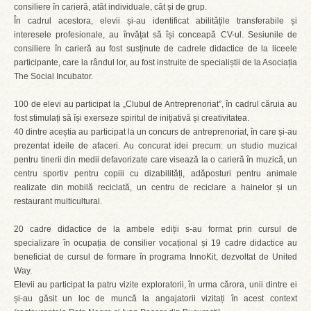
consiliere în carieră, atât individuale, cât și de grup.
În cadrul acestora, elevii și-au identificat abilitățile transferabile și
interesele profesionale, au învățat să își conceapă CV-ul. Sesiunile de
consiliere în carieră au fost susținute de cadrele didactice de la liceele
participante, care la rândul lor, au fost instruite de specialiștii de la Asociația
The Social Incubator.
100 de elevi au participat la „Clubul de Antreprenoriat”, în cadrul căruia au
fost stimulați să își exerseze spiritul de inițiativă și creativitatea.
40 dintre aceștia au participat la un concurs de antreprenoriat, în care și-au
prezentat ideile de afaceri. Au concurat idei precum: un studio muzical
pentru tinerii din medii defavorizate care visează la o carieră în muzică, un
centru sportiv pentru copiii cu dizabilități, adăposturi pentru animale
realizate din mobilă reciclată, un centru de reciclare a hainelor și un
restaurant multicultural.
20 cadre didactice de la ambele ediții s-au format prin cursul de
specializare în ocupația de consilier vocațional și 19 cadre didactice au
beneficiat de cursul de formare în programa InnoKit, dezvoltat de United
Way.
Elevii au participat la patru vizite exploratorii, în urma cărora, unii dintre ei
și-au găsit un loc de muncă la angajatorii vizitați în acest context