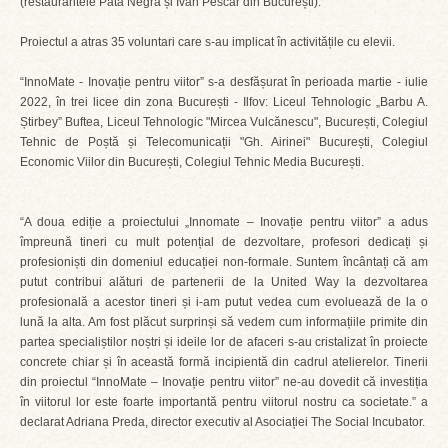
(restaurantele Pata Negra și Ivan Pescar din București).
Proiectul a atras 35 voluntari care s-au implicat în activitățile cu elevii.
“InnoMate - Inovație pentru viitor” s-a desfășurat în perioada martie - iulie
2022, în trei licee din zona București - Ilfov: Liceul Tehnologic „Barbu A.
Știrbey” Buftea, Liceul Tehnologic "Mircea Vulcănescu", București, Colegiul
Tehnic de Poștă și Telecomunicații "Gh. Airinei" București, Colegiul
Economic Viilor din București, Colegiul Tehnic Media București.
“A doua ediție a proiectului „Innomate – Inovație pentru viitor” a adus
împreună tineri cu mult potențial de dezvoltare, profesori dedicați și
profesioniști din domeniul educației non-formale. Suntem încântați că am
putut contribui alături de partenerii de la United Way la dezvoltarea
profesională a acestor tineri și i-am putut vedea cum evoluează de la o
lună la alta. Am fost plăcut surprinși să vedem cum informațiile primite din
partea specialiștilor noștri și ideile lor de afaceri s-au cristalizat în proiecte
concrete chiar și în această formă incipientă din cadrul atelierelor. Tinerii
din proiectul “InnoMate – Inovație pentru viitor” ne-au dovedit că investiția
în viitorul lor este foarte importantă pentru viitorul nostru ca societate.” a
declarat Adriana Preda, director executiv al Asociației The Social Incubator.