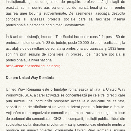
instituționalizați: cursuri gratuite de pregătire profesională și stagii de
practică, sprijin pentru găsirea unui loc de muncă legal și sprijin pentru
găsirea unei locuințe subvenționate. De asemenea, asociația dezvoltă
concepte și lansează proiecte sociale care să faciliteze inserția
profesională a persoanelor din medii defavorizate.
În 8 ani de existență, impactul The Social Incubator constă în peste 50 de
proiecte implementate în 28 de județe, peste 20.000 de tineri participanți la
activitățile de dezvoltare personală și profesională organizate și 1932 tineri
sprijiniți prin sesiuni de consiliere în procesul de integrare socială și
profesională, la nivel național.
https://asociatiasocialincubator.org/
Despre United Way România
United Way România este o fundaţie românească afiliată la United Way
Worldwide, SUA, a cărei activitate se concentrează pe cele trei direcții care
pun bazele unei comunități prospere: acces la o educație de calitate,
servicii bune de sănătate și un venit suficient pentru a întreține o familie.
Acționăm ca un organizator comunitar, prin mobilizarea unei rețele extinse
de parteneri din comunitate – ONG-uri, companii, instituții publice, lideri din
societatea civilă, donatori și voluntari – să își coordoneze eforturile pentru a
produce un impact colectiv. Programele United Way România sprijină