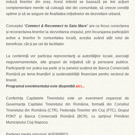
inducă tinerilor din oraș. Acest imbold se bazează pe trei acțiuni
complementare menite să culeagă idei din comunitate, să creeze condiții
optime și să se asigure de finalitatea inițiativelor de dezvoltare urbană.
Conceptul “
Connect & Reconnect to Satu Mare
” are ca focus conectarea
și reconectarea tinerilor la dezvoltarea orașului, prin încurajarea participării
active a tinerilor în comunitatea locală, aceștia având atât rolul de
beneficiar, cât și pe cel de facilitator.
La conferință vor participa reprezentanţi ai autorităţilor locale, asociaţii
neguvernamentale, alte grupuri de iniţiativă cât şi persoane publice.
Participanții vor putea lua parte și la panelul susținut de Banca Comercială
Română pe tema finanțării și sustenabilității financiare pentru sectorul de
tineret.
Programul evenimentului este disponibil
aici...
Conferința Capitalele Tineretului este un eveniment organizat de
Guvernanța Capitalei Tineretului din România, formată din Consiliul
Tineretului din România (CTR), Federația Tinerilor din Cluj (FTC), Grupul
PONT și Banca Comercială Română (BCR), cu sprijinul Primăriei
Municipiului Cluj-Napoca.
Partener media principal: AGERPRES