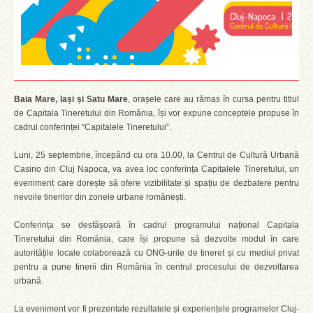
Baia Mare, Iași și Satu Mare
, orașele care au rămas în cursa pentru titlul
de Capitala Tineretului din România, își vor expune conceptele propuse în
cadrul conferinței “Capitalele Tineretului”.
Luni, 25 septembrie, începând cu ora 10.00, la Centrul de Cultură Urbană
Casino din Cluj Napoca, va avea loc conferința Capitalele Tineretului, un
eveniment care dorește să ofere vizibilitate și spațiu de dezbatere pentru
nevoile tinerilor din zonele urbane românești.
Conferința se desfășoară în cadrul programului național Capitala
Tineretului din România, care își propune să dezvolte modul în care
autoritățile locale colaborează cu ONG-urile de tineret și cu mediul privat
pentru a pune tinerii din România în centrul procesului de dezvoltarea
urbană.
La eveniment vor fi prezentate rezultatele și experiențele programelor Cluj-