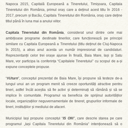
Napoca 2015, Capitală Europeană a Tineretului, Timișoara, Capitala
Tineretului din România, primul oraș care a deținut acest titlu în 2016 -
2017, precum și Bacău, Capitala Tineretului din România, oraș care deține
titlul până în luna mai a anului viitor.
Capitala Tineretului din România
, considerat unul dintre cele mai
ambițioase programe destinate tinerilor, care funcționează pe principii
similare cu Capitala Europeană a Tineretului (titlu deținut de Cluj-Napoca
în 2015), a atras anul acesta un număr impresionat de candidaturi.
Reprezentanții celor trei orașe ajunse în finală, Baia Mare, Iași și Satu
Mare, vor participa la conferința “Capitalele Tineretului” cu scopul de a-și
expune conceptele propuse.
“
#Uturn
”, conceptul prezentat de Baia Mare, își propune să testeze de-a
lungul unui an un program menit să creeze oportunități atractive pentru
tineri, astfel încât aceștia să fie activi și determinați să rămână și să se
implice în comunitate. Programul va beneficia de sprijinul autorităților
locale, organizațiilor neguvernamentale de tineret, grupurilor informale de
tineri, instituțiilor și mediului de afaceri.
Municipiul Iași propune conceptul “
IS ON
!”, care descrie starea pe care
programul „Iași Capitala Tineretului din România” intenționează să o