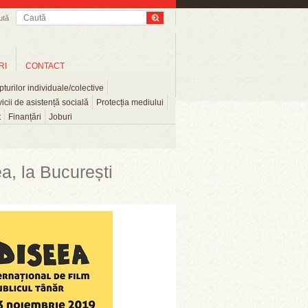
ută
RI
CONTACT
turilor individuale/colective
icii de asistență socială
Protecția mediului
t
Finanțări
Joburi
a, la București