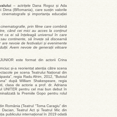
valului
– actrițele Dana Rogoz și Ada
i Dima (BRomania), care susțin valorile
 în cinematografe și importanța educației
cinematografie, prin filme care combină
tre, când cei mici au acces la conținut
ant ca ei să înțeleagă universul în care
ări sau continente, să învețe să discearnă
ăr are nevoie de festivaluri și evenimente
dulții. Avem nevoie de generații viitoare
a JUNIOR este format din actorii Crina
emciuc și-a reorientat atenția către scena
ctacole pe scena Teatrului Național din
ăpasta”, regia Radu Afrim, 2012, "Butoiul
tuna" după William Shakespeare, regia
, clasa de actorie a prof. dr. Adriana
miul UNITER pentru cel mai bun debut în
inalizată la Premiile Gopo pentru rolul
din România (Teatrul “Toma Caragiu” din
on Dacian, Teatrul Act și Teatrul Mic din
nția publicului internațional în 2019 odată