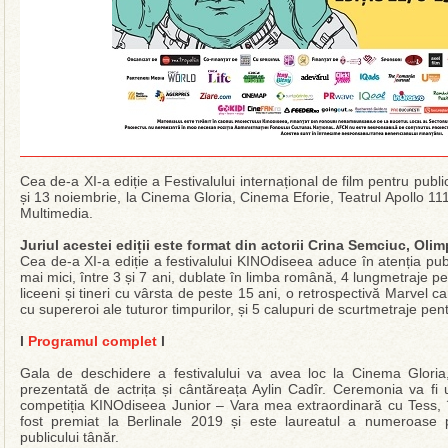
Cea de-a XI-a ediție a Festivalului internațional de film pentru publi
și 13 noiembrie, la Cinema Gloria, Cinema Eforie, Teatrul Apollo 1
Multimedia.
Juriul acestei ediții este format din actorii Crina Semciuc, Olim
Cea de-a XI-a ediție a festivalului KINOdiseea aduce în atenția publ
mai mici, între 3 și 7 ani, dublate în limba română, 4 lungmetraje pen
liceeni și tineri cu vârsta de peste 15 ani, o retrospectivă Marvel ca
cu supereroi ale tuturor timpurilor, și 5 calupuri de scurtmetraje pent
l
Programul complet
l
Gala de deschidere a festivalului va avea loc la Cinema Gloria
prezentată de actrița și cântăreața Aylin Cadîr. Ceremonia va fi 
competiția KINOdiseea Junior – Vara mea extraordinară cu Tess, î
fost premiat la Berlinale 2019 și este laureatul a numeroase p
publicului tânăr.