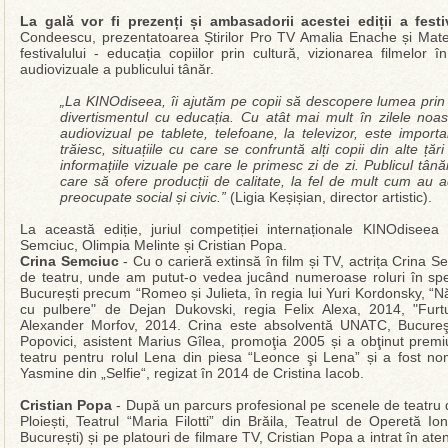
La gală vor fi prezenți și ambasadorii acestei ediții a festi
Condeescu, prezentatoarea Știrilor Pro TV Amalia Enache și Mate
festivalului - educația copiilor prin cultură, vizionarea filmelor
audiovizuale a publicului tânăr.
„La KINOdiseea, îi ajutăm pe copii să descopere lumea prin 
divertismentul cu educația. Cu atât mai mult în zilele noas
audiovizual pe tablete, telefoane, la televizor, este import
trăiesc, situațiile cu care se confruntă alți copii din alte ț
informațiile vizuale pe care le primesc zi de zi. Publicul tân
care să ofere producții de calitate, la fel de mult cum au a
preocupate social și civic.”
(Ligia Keșișian, director artistic).
La această ediție, juriul competiției internaționale KINOdisee
Semciuc, Olimpia Melinte și Cristian Popa.
Crina Semciuc
- Cu o carieră extinsă în film și TV, actrița Crina S
de teatru, unde am putut-o vedea jucând numeroase roluri în spe
București precum “Romeo și Julieta, în regia lui Yuri Kordonsky, “N
cu pulbere" de Dejan Dukovski, regia Felix Alexa, 2014, "Fur
Alexander Morfov, 2014. Crina este absolventă UNATC, Bucureşti
Popovici, asistent Marius Gîlea, promoţia 2005 și a obţinut pre
teatru pentru rolul Lena din piesa “Leonce şi Lena” și a fost nom
Yasmine din „Selfie“, regizat în 2014 de Cristina Iacob.
Cristian Popa
- După un parcurs profesional pe scenele de teatru 
Ploiești, Teatrul “Maria Filotti” din Brăila, Teatrul de Operetă I
București) și pe platouri de filmare TV, Cristian Popa a intrat în ate