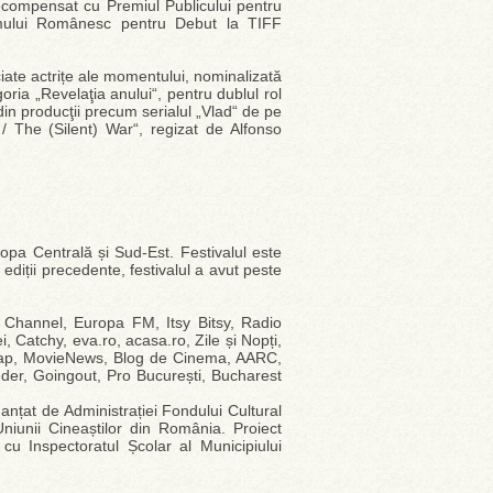
 recompensat cu Premiul Publicului pentru
ilmului Românesc pentru Debut la TIFF
ciate actrițe ale momentului, nominalizată
oria „Revelaţia anului“, pentru dublul rol
in producţii precum serialul „Vlad“ de pe
 / The (Silent) War“, regizat de Alfonso
opa Centrală și Sud-Est. Festivalul este
diții precedente, festivalul a avut peste
c Channel, Europa FM, Itsy Bitsy, Radio
 Catchy, eva.ro, acasa.ro, Zile și Nopți,
map, MovieNews, Blog de Cinema, AARC,
eeder, Goingout, Pro București, Bucharest
anțat de Administrației Fondului Cultural
 Uniunii Cineaștilor din România. Proiect
t cu Inspectoratul Școlar al Municipiului