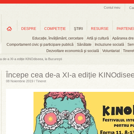
Contul meu
Ca
DESPRE
COMPETIȚIE
ŞTIRI
RESURSE
PARTENE
Educație, învățământ, cercetare
Artă şi cultură
Apărarea drep
Comportament civic şi participare publică
Sănătate
Incluziune socială
Serv
Dezvoltare economică şi socială
Voluntariat
Tinere
a de-a XI-a ediție KINOdiseea, la București
Începe cea de-a XI-a ediție KINOdisee
08 Noiembrie 2019 / Tineret