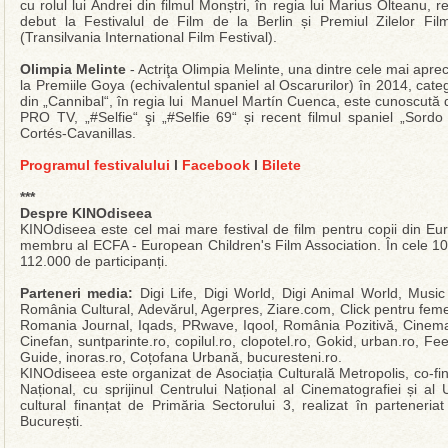
cu rolul lui Andrei din filmul Monștri, în regia lui Marius Olteanu,
debut la Festivalul de Film de la Berlin și Premiul Zilelor F
(Transilvania International Film Festival).
Olimpia Melinte
- Actriţa Olimpia Melinte, una dintre cele mai apre
la Premiile Goya (echivalentul spaniel al Oscarurilor) în 2014, categ
din „Cannibal“, în regia lui Manuel Martín Cuenca, este cunoscută d
PRO TV, „#Selfie“ şi „#Selfie 69“ și recent filmul spaniel „Sordo
Cortés-Cavanillas.
Programul festivalului
l
Facebook
l
Bilete
***
Despre KINOdiseea
KINOdiseea este cel mai mare festival de film pentru copii din Eur
membru al ECFA - European Children's Film Association. În cele 10 e
112.000 de participanți.
Parteneri media:
Digi Life, Digi World, Digi Animal World, Musi
România Cultural, Adevărul, Agerpres, Ziare.com, Click pentru femei,
Romania Journal, Iqads, PRwave, Iqool, România Pozitivă, Cine
Cinefan, suntparinte.ro, copilul.ro, clopotel.ro, Gokid, urban.ro, F
Guide, inoras.ro, Coțofana Urbană, bucuresteni.ro.
KINOdiseea este organizat de Asociația Culturală Metropolis, co-fin
Național, cu sprijinul Centrului Național al Cinematografiei și al
cultural finanțat de Primăria Sectorului 3, realizat în parteneria
București.