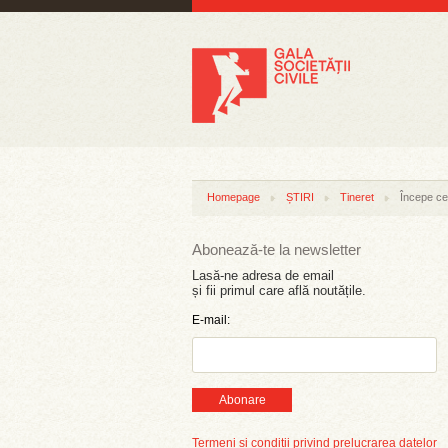
Homepage
ȘTIRI
Tineret
Începe ce
Abonează-te la newsletter
Lasă-ne adresa de email
și fii primul care află noutățile.
E-mail:
Abonare
Termeni și condiții privind prelucrarea datelor