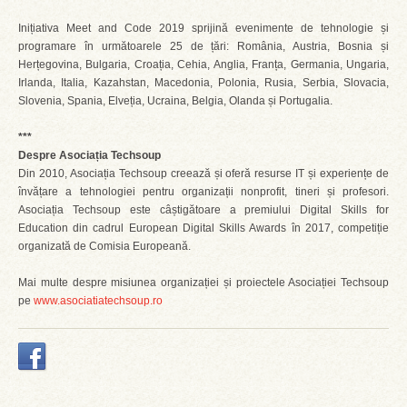
Inițiativa Meet and Code 2019 sprijină evenimente de tehnologie și
programare în următoarele 25 de țări: România, Austria, Bosnia și
Herțegovina, Bulgaria, Croația, Cehia, Anglia, Franța, Germania, Ungaria,
Irlanda, Italia, Kazahstan, Macedonia, Polonia, Rusia, Serbia, Slovacia,
Slovenia, Spania, Elveția, Ucraina, Belgia, Olanda și Portugalia.
***
Despre Asociația Techsoup
Din 2010, Asociația Techsoup creează și oferă resurse IT și experiențe de
învățare a tehnologiei pentru organizații nonprofit, tineri și profesori.
Asociația Techsoup este câștigătoare a premiului Digital Skills for
Education din cadrul European Digital Skills Awards în 2017, competiție
organizată de Comisia Europeană.
Mai multe despre misiunea organizației și proiectele Asociației Techsoup
pe
www.asociatiatechsoup.ro