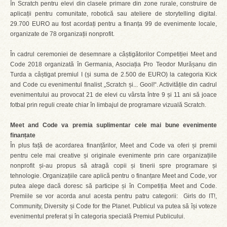
în Scratch pentru elevi din clasele primare din zone rurale, construire de
aplicații pentru comunitate, robotică sau ateliere de storytelling digital.
29.700 EURO au fost acordați pentru a finanța 99 de evenimente locale,
organizate de 78 organizații nonprofit.
În cadrul ceremoniei de desemnare a câștigătorilor Competiției Meet and
Code 2018 organizată în Germania, Asociația Pro Teodor Murășanu din
Turda a câștigat premiul I (și suma de 2.500 de EURO) la categoria Kick
and Code cu evenimentul finalist „Scratch și... Gool!“. Activitățile din cadrul
evenimentului au provocat 21 de elevi cu vârsta între 9 și 11 ani să joace
fotbal prin reguli create chiar în limbajul de programare vizuală Scratch.
Meet and Code va premia suplimentar cele mai bune evenimente
finanțate
În plus față de acordarea finanțărilor, Meet and Code va oferi și premii
pentru cele mai creative și originale evenimente prin care organizațiile
nonprofit și-au propus să atragă copii și tinerii spre programare și
tehnologie. Organizațiile care aplică pentru o finanțare Meet and Code, vor
putea alege dacă doresc să participe și în Competiția Meet and Code.
Premiile se vor acorda anul acesta pentru patru categorii: Girls do IT!,
Community, Diversity și Code for the Planet. Publicul va putea să își voteze
evenimentul preferat și în categoria specială Premiul Publicului.