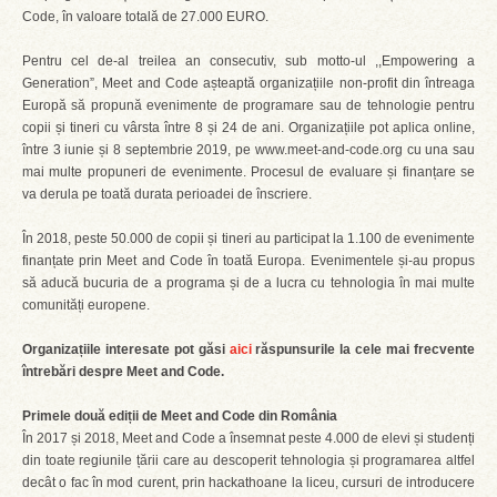
Code, în valoare totală de 27.000 EURO.
Pentru cel de-al treilea an consecutiv, sub motto-ul ,,Empowering a
Generation”, Meet and Code așteaptă organizațiile non-profit din întreaga
Europă să propună evenimente de programare sau de tehnologie pentru
copii și tineri cu vârsta între 8 și 24 de ani. Organizațiile pot aplica online,
între 3 iunie și 8 septembrie 2019, pe www.meet-and-code.org cu una sau
mai multe propuneri de evenimente. Procesul de evaluare și finanțare se
va derula pe toată durata perioadei de înscriere.
În 2018, peste 50.000 de copii și tineri au participat la 1.100 de evenimente
finanțate prin Meet and Code în toată Europa. Evenimentele și-au propus
să aducă bucuria de a programa și de a lucra cu tehnologia în mai multe
comunități europene.
Organizațiile interesate pot găsi
aici
răspunsurile la cele mai frecvente
întrebări despre Meet and Code.
Primele două ediții de Meet and Code din România
În 2017 și 2018, Meet and Code a însemnat peste 4.000 de elevi și studenți
din toate regiunile țării care au descoperit tehnologia și programarea altfel
decât o fac în mod curent, prin hackathoane la liceu, cursuri de introducere