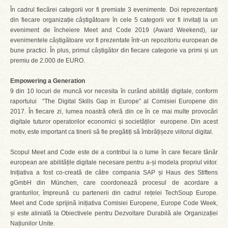
În cadrul fiecărei categorii vor fi premiate 3 evenimente. Doi reprezentanți
din fiecare organizație câștigătoare în cele 5 categorii vor fi invitați la un
eveniment de încheiere Meet and Code 2019 (Award Weekend), iar
evenimentele câștigătoare vor fi prezentate într-un repozitoriu european de
bune practici. În plus, primul câștigător din fiecare categorie va primi și un
premiu de 2.000 de EURO.
Empowering a Generation
9 din 10 locuri de muncă vor necesita în curând abilități digitale, conform
raportului “The Digital Skills Gap in Europe” al Comisiei Europene din
2017. În fiecare zi, lumea noastră oferă din ce în ce mai multe provocări
digitale tuturor operatorilor economici și societăților europene. Din acest
motiv, este important ca tinerii să fie pregătiți să îmbrățișeze viitorul digital.
Scopul Meet and Code este de a contribui la o lume în care fiecare tânăr
european are abilitățile digitale necesare pentru a-și modela propriul viitor.
Inițiativa a fost co-creată de către compania SAP și Haus des Stiftens
gGmbH din München, care coordonează procesul de acordare a
granturilor, împreună cu partenerii din cadrul rețelei TechSoup Europe.
Meet and Code sprijină inițiativa Comisiei Europene, Europe Code Week,
și este aliniată la Obiectivele pentru Dezvoltare Durabilă ale Organizației
Națiunilor Unite.