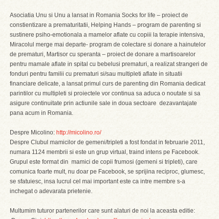
Asociatia Unu si Unu a lansat in Romania Socks for life – proiect de
constientizare a prematuritatii, Helping Hands – program de parenting si
sustinere psiho-emotionala a mamelor aflate cu copiii la terapie intensiva,
Miracolul merge mai departe- program de colectare si donare a hainutelor
de prematuri, Martisor cu speranta – proiect de donare a martisoarelor
pentru mamale aflate in spital cu bebelusi prematuri, a realizat strangeri de
fonduri pentru familii cu prematuri si/sau multipleti aflate in situatii
financiare delicate, a lansat primul curs de parenting din Romania dedicat
parintilor cu multipleti si proiectele vor continua sa aduca o noutate si sa
asigure continuitate prin actiunile sale in doua sectoare dezavantajate
pana acum in Romania.
Despre Micolino:
http://micolino.ro/
Despre Clubul mamicilor de gemeni/tripleti a fost fondat in februarie 2011,
numara 1124 membrii si este un grup virtual, traind intens pe Facebook.
Grupul este format din mamici de copii frumosi (gemeni si tripleti), care
comunica foarte mult, nu doar pe Facebook, se sprijina reciproc, glumesc,
se sfatuiesc, insa lucrul cel mai important este ca intre membre s-a
inchegat o adevarata prietenie.
Multumim tuturor partenerilor care sunt alaturi de noi la aceasta editie: