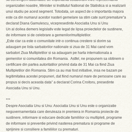
organizatiei noastre, Minister si Institutul National de Statistica si a realizarii
unui studiu pe acest segment. Totodata, un aspect de o importanta majora
este ca din numarul acestor nasteri gemelare sa stim cate sunt premature”a
declarat Diana Gamulescu, vicepresedinte Asociatia Unu si Unu
Un al doilea demers legislativ este legat de lipsa proiectelor de sustinere,
de informare si de celebrare a gemenilor/multipletilor.
„Este clar ca este o comunitate intr-o continua crestere si dorim sa
adaugam pe lista sarbatorilor nationale si ziua de 31 Mai cand vom
sarbatori Ziua Multipletilor si sa adaugam pe harta internationala a
gemenilor si comunitatea din Romania. Astfel, ne propunem sa obtinem o
certificare din partea autoritatilor privind data de 31 Mai ca fiind Ziua
Multipletilor din Romania. Stim ca au mai fost initiative, insa ne bazam pe
legitimitatea acestei propuneri, dat fiind numarul mare de persoane care au
propus si decis aceasta data” a declarat Corina Croitoru, presedinte
Asociatia Unu si Unu.
***
Despre Asociatia Unu si Unu: Asociatia Unu si Unu este o organizatie
neguvernamentala care deruleaza in premiera in Romania proiecte de
sustinere, informare si educare dedicate familiilor cu multipleti, programe
de informare si preventie privind nasterea prematura si programe de
sprijinire si consiliere a familiilor cu prematuri.