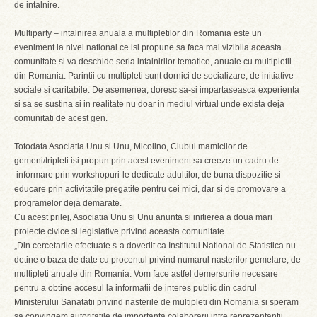
de intalnire.
Multiparty – intalnirea anuala a multipletilor din Romania este un
eveniment la nivel national ce isi propune sa faca mai vizibila aceasta
comunitate si va deschide seria intalnirilor tematice, anuale cu multipletii
din Romania. Parintii cu multipleti sunt dornici de socializare, de initiative
sociale si caritabile. De asemenea, doresc sa-si impartaseasca experienta
si sa se sustina si in realitate nu doar in mediul virtual unde exista deja
comunitati de acest gen.
Totodata Asociatia Unu si Unu, Micolino, Clubul mamicilor de
gemeni/tripleti isi propun prin acest eveniment sa creeze un cadru de
informare prin workshopuri-le dedicate adultilor, de buna dispozitie si
educare prin activitatile pregatite pentru cei mici, dar si de promovare a
programelor deja demarate.
Cu acest prilej, Asociatia Unu si Unu anunta si initierea a doua mari
proiecte civice si legislative privind aceasta comunitate.
„Din cercetarile efectuate s-a dovedit ca Institutul National de Statistica nu
detine o baza de date cu procentul privind numarul nasterilor gemelare, de
multipleti anuale din Romania. Vom face astfel demersurile necesare
pentru a obtine accesul la informatii de interes public din cadrul
Ministerului Sanatatii privind nasterile de multipleti din Romania si speram
sa convingem autoritatile de importanta colaborarii intre reprezentantii