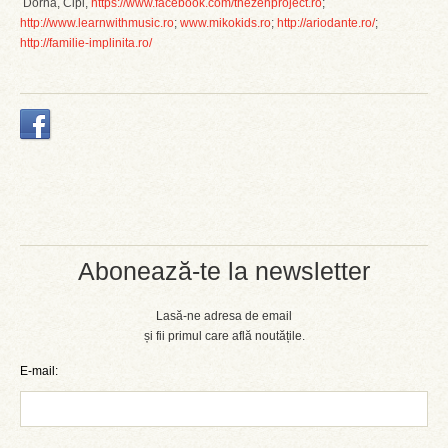
Dorna, Cipi,
https://www.facebook.com/thezenproject.ro
;
http://www.learnwithmusic.ro
;
www.mikokids.ro
;
http://ariodante.ro/
;
http://familie-implinita.ro/
Abonează-te la newsletter
Lasă-ne adresa de email
și fii primul care află noutățile.
E-mail: