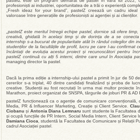
pastelZ este un program demarat de pastel în vara lui 2022, din 
profesioniști ai industriei, oportunitatea de a trăi o experiență comp
„Fresh ideaz for your brand”, pastelZ creează un cadru ideal 
valoroase între generațiile de profesioniști ai agenției și ai clienților.
„pastelZ este meritul întregii echipe pastel, dornice să ofere tim
creativă, ghidată în același timp și de dorința de a se conecta
internship s-a bucurat de popularitate atât în rândul colegilor din
studenților de la facultățile de profil, lucru pe care l-au confirma
încântați de evoluția acestui proiect și recunoscători pentru în
pastelZ continuă cu alți 5 interni, dintre care unul în Asociația pas
managing director la pastel.
Dacă la prima ediție a internship-ului pastel a primit în jur de 50 de
cererilor s-a triplat, 40 dintre candidați finalizând și proba de lucr
creative. Studenții au fost recrutați în urma mai multor proiecte î
Marathon, proiect organizat de SNSPA, târgurile de joburi PR & AD
pastelZ funcționează ca o agenție de comunicare convențională, 
Media, PR & Influencer Marketing, Creație și Client Service.
Clau
Ciobanu
și
Antonia Diana Lemnaru
sunt studente la Facultatea 
și ocupă funcțiile de PR Intern, Social Media Intern, Client Service 
Damiana Cioca
, studentă la Facultatea de Comunicare și Relații P
cadrul Asociației pastel.