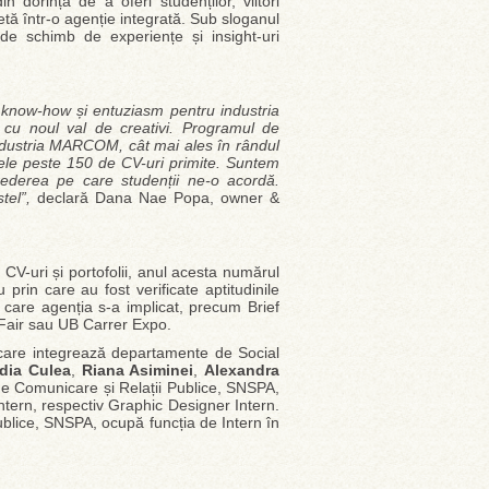
dorința de a oferi studenților, viitori
letă într-o agenție integrată. Sub sloganul
de schimb de experiențe și insight-uri
p, know-how și entuziasm pentru industria
 cu noul val de creativi. Programul de
 industria MARCOM, cât mai ales în rândul
t cele peste 150 de CV-uri primite. Suntem
crederea pe care studenții ne-o acordă.
tel”,
declară Dana Nae Popa, owner &
 CV-uri și portofolii, anul acesta numărul
u prin care au fost verificate aptitudinile
n care agenția s-a implicat, precum Brief
 Fair sau UB Carrer Expo.
care integrează departamente de Social
dia Culea
,
Riana Asiminei
,
Alexandra
de Comunicare și Relații Publice, SNSPA,
Intern, respectiv Graphic Designer Intern.
ublice, SNSPA, ocupă funcția de Intern în