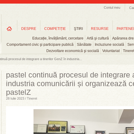
Contul meu
Ca
DESPRE
COMPETIȚIE
ŞTIRI
RESURSE
PARTENE
Educație, învățământ, cercetare
Artă şi cultură
Apărarea drep
Comportament civic şi participare publică
Sănătate
Incluziune socială
Serv
Dezvoltare economică şi socială
Voluntariat
Tinere
tinuă procesul de integrare a tinerilor GenZ în industria...
pastel continuă procesul de integrare a
industria comunicării și organizează c
pastelZ
28 Iulie 2023 / Tineret