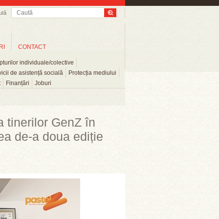
ută
RI
CONTACT
turilor individuale/colective
icii de asistență socială
Protecția mediului
t
Finanțări
Joburi
 tinerilor GenZ în
ea de-a doua ediție