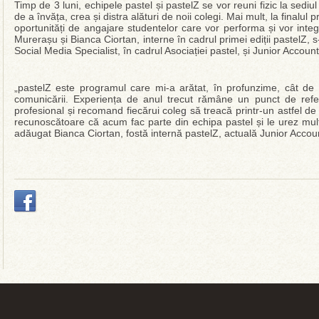
Timp de 3 luni, echipele pastel și pastelZ se vor reuni fizic la sediu
de a învăța, crea și distra alături de noii colegi. Mai mult, la finalul
oportunități de angajare studentelor care vor performa și vor integ
Murerașu și Bianca Ciortan, interne în cadrul primei ediții pastelZ, s
Social Media Specialist, în cadrul Asociației pastel, și Junior Account
„pastelZ este programul care mi-a arătat, în profunzime, cât de 
comunicării. Experiența de anul trecut rămâne un punct de refe
profesional și recomand fiecărui coleg să treacă printr-un astfel de
recunoscătoare că acum fac parte din echipa pastel și le urez mult
adăugat Bianca Ciortan, fostă internă pastelZ, actuală Junior Accoun