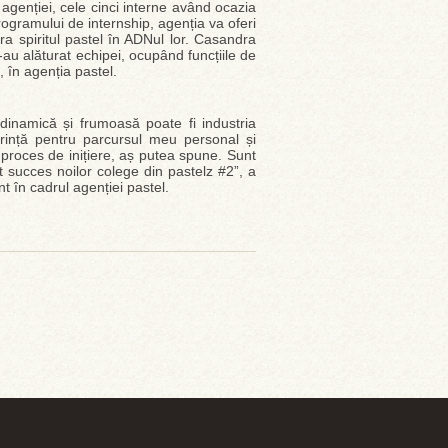
l agenției, cele cinci interne având ocazia
 programului de internship, agenția va oferi
ra spiritul pastel în ADNul lor. Casandra
-au alăturat echipei, ocupând funcțiile de
, în agenția pastel.
dinamică și frumoasă poate fi industria
rință pentru parcursul meu personal și
 proces de inițiere, aș putea spune. Sunt
 succes noilor colege din pastelz #2”, a
t în cadrul agenției pastel.