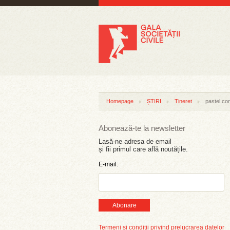
Homepage
ȘTIRI
Tineret
pastel con
Abonează-te la newsletter
Lasă-ne adresa de email
și fii primul care află noutățile.
E-mail:
Abonare
Termeni și condiții privind prelucrarea datelor