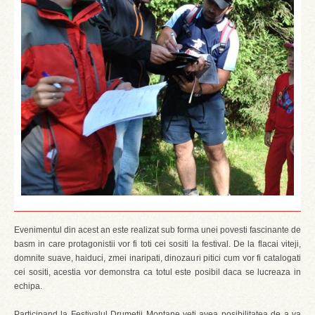
Evenimentul din acest an este realizat sub forma unei povesti fascinante de
basm in care protagonistii vor fi toti cei sositi la festival. De la flacai viteji,
domnite suave, haiduci, zmei inaripati, dinozauri pitici cum vor fi catalogati
cei sositi, acestia vor demonstra ca totul este posibil daca se lucreaza in
echipa.
Participand la Festivalul Drumetii Montane veti avea posibilitatea de a va