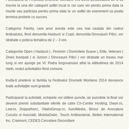
inscrie la una din categorii astfel incat si cei care vin pentru prima data la
munte sau participa pentru prima data la un astfel de eveniment sa poata
termina probele cu succes.
Categoria Family, care anul acesta este cea mai cautata din cadrul
festivalului, fiind denumita Haiducii si Copii, denumita Dinozaurii Pitici, vor
strabate o poteca tematica de 2 – 3 ore.
Categoriile Open ( Haiducii ) , Feminin ( Domnitele Suave ), Elite, Veterani (
Zmeii Inaripati ) si Juniori ( Dinozaurii Pitici ) vor strabate un traseu mai
lung si vor ajunge pe Vf. Piatra Iorgovanului aflat la altitudinea de 2014
metri, restul activitatilor fiind comune.
Invita-ti prietenii si familia la Festivalul Drumetii Montane 2014 deoarece
toate activitaţile sunt gratuite.
Participand la activitati, echipele vor obtine puncte, iar punctele la final vor
devenii premii substantiale oferite de catre Ch-Center Hosting, Dwyn.ro,
Lew.ro, Doppelherz, VitalisGroup.ro, AuroMedia, Biroul de Avocatura
Cuculis si Asociatii, MobilaDalin, Touch Antibacterial, Belkin International
Inc, Craimont, CEDES Cercetare Dezvoltare.