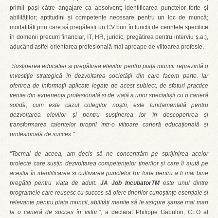
primii pași către angajare ca absolvent; identificarea punctelor forte și
abilităților; aptitudini și competențe necesare pentru un loc de muncă;
modalități prin care să pregătești un CV bun în funcții de cerințele specifice
în domenii precum financiar, IT, HR, juridic; pregătirea pentru interviu ș.a.),
aducând astfel orientarea profesională mai aproape de viitoarea profesie.
„Susținerea educației și pregătirea elevilor pentru piața muncii reprezintă o
investiție strategică în dezvoltarea societății din care facem parte. Iar
oferirea de informații aplicate legate de acest subiect, de sfaturi practice
venite din experiența profesională și de viață a unor specialiști cu o carieră
solidă, cum este cazul colegilor noștri, este fundamentală pentru
dezvoltarea elevilor și pentru susținerea lor în descoperirea și
transformarea talentelor proprii într-o viitoare carieră educațională și
profesională de succes."
"Tocmai de aceea, am decis să ne concentrăm pe sprijinirea acelor
proiecte care susțin dezvoltarea competențelor tinerilor și care îi ajută pe
aceștia în identificarea și cultivarea punctelor lor forte pentru a fi mai bine
pregătiți pentru viața de adult.
JA Job IncubatorTM
este unul dintre
programele care reușesc cu succes să ofere tinerilor cunoștințe esențiale și
relevante pentru piața muncii, abilități menite să le asigure șanse mai mari
la o carieră de succes în viitor.
”
, a declarat Philippe Gabulon, CEO al