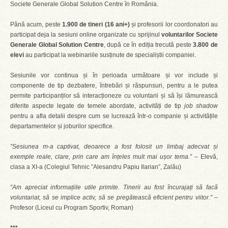
Societe Generale Global Solution Centre în România.
Până acum, peste
1.900 de tineri (16 ani+)
și profesorii lor coordonatori au
participat deja la sesiuni online organizate cu sprijinul
voluntarilor Societe
Generale Global Solution Centre
, după ce în ediția trecută peste
3.800 de
elevi
au participat la webinariile susținute de specialiștii companiei.
Sesiunile vor continua și în perioada următoare și vor include și
componente de tip dezbatere, întrebări și răspunsuri, pentru a le putea
permite participanților să interacționeze cu voluntarii și să își lămurească
diferite aspecte legate de temele abordate, activități de tip
job
shadow
pentru a afla detalii despre cum se lucrează într-o companie și activitățile
departamentelor și joburilor specifice.
”Sesiunea m-a captivat, deoarece a fost folosit un limbaj adecvat și
exemple reale, clare, prin care am înțeles mult mai ușor tema.”
– Elevă,
clasa a XI-a (Colegiul Tehnic ”Alesandru Papiu Ilarian”, Zalău)
”Am apreciat informațiile utile primite. Tinerii au fost încurajați să facă
voluntariat, să se implice activ, să se pregătească eficient pentru viitor.”
–
Profesor (Liceul cu Program Sportiv, Roman)