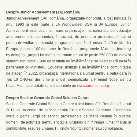
***
Despre Junior Achievement (JA) România
Junior Achievement (JA) România, organizație nonprofit, a fost fondată în
anul 1993 și este parte a JA Worldwide® USA și JA Europe. Junior
Achievement este cea mai mare organizație internațională de educație
antreprenorială, economică, financiară, de orientare profesională, cât și
pentru dezvoltare personală, programele sale fiind urmate în 40 de țări din
Europa și peste 100 din lume. În România, programele JA de tip „learning
by doing“ și „project based” sunt urmate anual de peste 250.000 de elevi și
studenți din peste 1.900 de instituții de învățământ și se desfășoară local în
parteneriat cu Ministerul Educației, instituțiile de învățământ și comunitatea
de afaceri. În 2022, organizația internațională a urcat pentru a patra oară în
Top 10 ONG-uri din lume și a fost nominalizată la Premiul Nobel pentru
Pace. Mai multe detalii sunt disponibile pe
www.jaromania.org
Despre Societe Generale Global Solution Centre
Societe Generale Global Solution Centre a fost fondată în România, în anul
2011, ca un centru de servicii pentru Grupul Societe Generale. Compania
oferă o gamă largă de servicii profesionale de înaltă calitate în diverse
domenii de activitate pentru entitățile Grupului din întreaga lume: finanțe și
contabilitate, resurse umane, IT, Know Your Customer sau compliance.