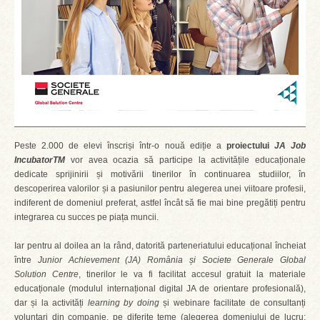
Peste 2.000 de elevi înscriși într-o nouă ediție a
proiectului
JA Job
IncubatorTM
vor avea ocazia să participe la activitățile educaționale
dedicate sprijinirii și motivării tinerilor în continuarea studiilor, în
descoperirea valorilor și a pasiunilor pentru alegerea unei viitoare profesii,
indiferent de domeniul preferat, astfel încât să fie mai bine pregătiți pentru
integrarea cu succes pe piața muncii.
Iar pentru al doilea an la rând, datorită parteneriatului educațional încheiat
între
Junior Achievement (JA) România și Societe Generale Global
Solution Centre
, tinerilor le va fi facilitat accesul gratuit la materiale
educaționale (modulul internațional digital JA de orientare profesională),
dar și la activități
learning by doing
și webinare facilitate de consultanți
voluntari din companie, pe diferite teme (alegerea domeniului de lucru;