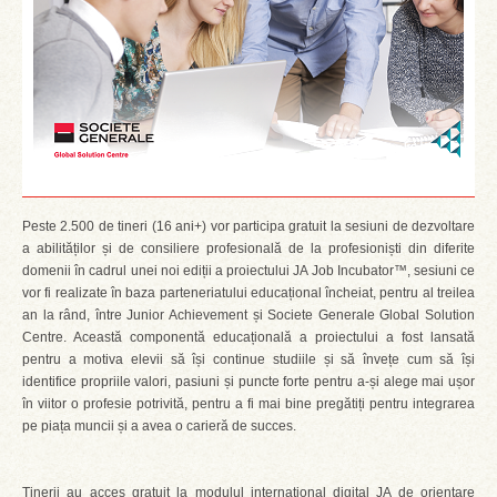
Peste 2.500 de tineri (16 ani+) vor participa gratuit la sesiuni de dezvoltare
a abilităților și de consiliere profesională de la profesioniști din diferite
domenii în cadrul unei noi ediții a proiectului JA Job Incubator™, sesiuni ce
vor fi realizate în baza parteneriatului educațional încheiat, pentru al treilea
an la rând, între Junior Achievement și Societe Generale Global Solution
Centre. Această componentă educațională a proiectului a fost lansată
pentru a motiva elevii să își continue studiile și să învețe cum să își
identifice propriile valori, pasiuni și puncte forte pentru a-și alege mai ușor
în viitor o profesie potrivită, pentru a fi mai bine pregătiți pentru integrarea
pe piața muncii și a avea o carieră de succes.
Tinerii au acces gratuit la modulul internațional digital JA de orientare