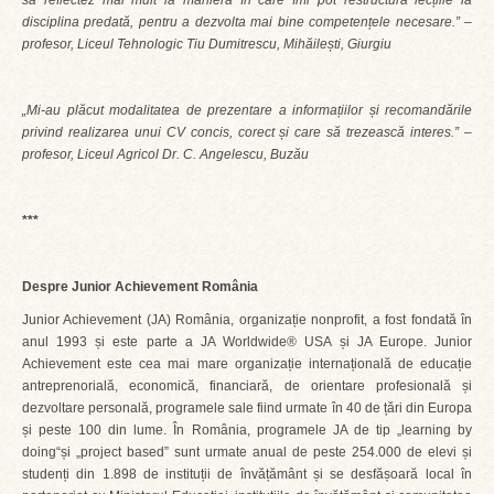
să reflectez mai mult la maniera în care îmi pot restructura lecțiile la
disciplina predată, pentru a dezvolta mai bine competențele necesare.” –
profesor, Liceul Tehnologic Tiu Dumitrescu, Mihăilești, Giurgiu
„Mi-au plăcut modalitatea de prezentare a informațiilor și recomandările
privind realizarea unui CV concis, corect și care să trezească interes.” –
profesor, Liceul Agricol Dr. C. Angelescu, Buzău
***
Despre Junior Achievement România
Junior Achievement (JA) România, organizație nonprofit, a fost fondată în
anul 1993 și este parte a JA Worldwide® USA și JA Europe. Junior
Achievement este cea mai mare organizație internațională de educație
antreprenorială, economică, financiară, de orientare profesională și
dezvoltare personală, programele sale fiind urmate în 40 de țări din Europa
și peste 100 din lume. În România, programele JA de tip „learning by
doing“și „project based” sunt urmate anual de peste 254.000 de elevi și
studenți din 1.898 de instituții de învățământ și se desfășoară local în