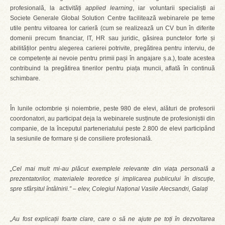
profesională, la activități
applied learning
, iar voluntarii specialiști ai
Societe Generale Global Solution Centre facilitează webinarele pe teme
utile pentru viitoarea lor carieră (cum se realizează un CV bun în diferite
domenii precum financiar, IT, HR sau juridic, găsirea punctelor forte și
abilităților pentru alegerea carierei potrivite, pregătirea pentru interviu, de
ce competențe ai nevoie pentru primii pași în angajare ș.a.), toate acestea
contribuind la pregătirea tinerilor pentru piața muncii, aflată în continuă
schimbare.
În lunile octombrie și noiembrie, peste 980 de elevi, alături de profesorii
coordonatori, au participat deja la webinarele susținute de profesioniștii din
companie, de la începutul parteneriatului peste 2.800 de elevi participând
la sesiunile de formare și de consiliere profesională.
„Cel mai mult mi-au plăcut exemplele relevante din viața personală a
prezentatorilor, materialele teoretice și implicarea publicului în discuție,
spre sfârșitul întâlnirii.” – elev, Colegiul Național Vasile Alecsandri, Galați
„Au fost explicații foarte clare, care o să ne ajute pe toți în dezvoltarea