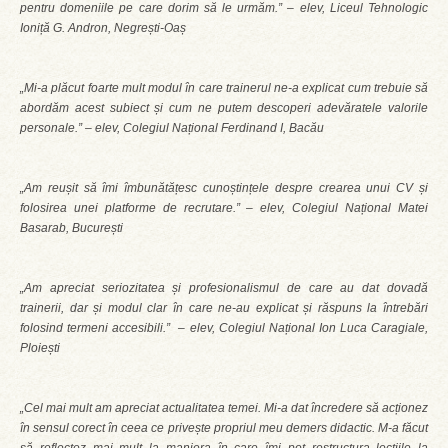
pentru domeniile pe care dorim să le urmăm.” – elev, Liceul Tehnologic
Ioniță G. Andron, Negrești-Oaș
„Mi-a plăcut foarte mult modul în care trainerul ne-a explicat cum trebuie să
abordăm acest subiect și cum ne putem descoperi adevăratele valorile
personale.” – elev, Colegiul Național Ferdinand I, Bacău
„Am reușit să îmi îmbunătățesc cunoștințele despre crearea unui CV și
folosirea unei platforme de recrutare.” – elev, Colegiul Național Matei
Basarab, București
„Am apreciat seriozitatea și profesionalismul de care au dat dovadă
trainerii, dar și modul clar în care ne-au explicat și răspuns la întrebări
folosind termeni accesibili.” – elev, Colegiul Național Ion Luca Caragiale,
Ploiești
„Cel mai mult am apreciat actualitatea temei. Mi-a dat încredere să acționez
în sensul corect în ceea ce privește propriul meu demers didactic. M-a făcut