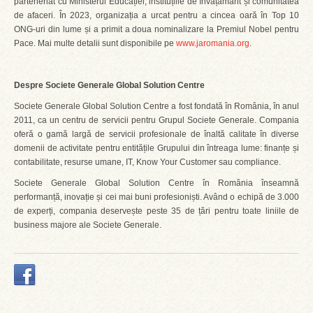
parteneriat cu Ministerul Educației, instituțiile de învățământ și comunitatea
de afaceri. În 2023, organizația a urcat pentru a cincea oară în Top 10
ONG-uri din lume și a primit a doua nominalizare la Premiul Nobel pentru
Pace. Mai multe detalii sunt disponibile pe
www.jaromania.org
.
Despre Societe Generale Global Solution Centre
Societe Generale Global Solution Centre a fost fondată în România, în anul
2011, ca un centru de servicii pentru Grupul Societe Generale. Compania
oferă o gamă largă de servicii profesionale de înaltă calitate în diverse
domenii de activitate pentru entitățile Grupului din întreaga lume: finanțe și
contabilitate, resurse umane, IT, Know Your Customer sau compliance.
Societe Generale Global Solution Centre în România înseamnă
performanță, inovație și cei mai buni profesioniști. Având o echipă de 3.000
de experți, compania deservește peste 35 de țări pentru toate liniile de
business majore ale Societe Generale.