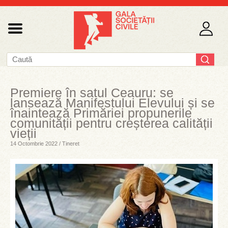
Premiere în satul Ceauru: se
lansează Manifestului Elevului și se
înaintează Primăriei propunerile
comunității pentru creșterea calității
vieții
14 Octombrie 2022 / Tineret