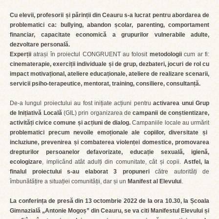
Cu elevii, profesorii și părinții din Ceauru s-a lucrat pentru abordarea de
problematici ca: bullying, abandon școlar, parenting, comportament
financiar, capacitate economică a grupurilor vulnerabile adulte,
dezvoltare personală.
Experții
atrași în proiectul CONGRUENT au folosit
metodologii
cum ar fi:
cinematerapie, exerciții individuale și de grup, dezbateri, jocuri de rol cu
impact motivațional, ateliere educaționale, ateliere de realizare scenarii,
servicii psiho-terapeutice, mentorat, training, consiliere, consultanță.
De-a lungul proiectului au fost inițiate acțiuni pentru
activarea unui Grup
de Inițiativă Locală
(GIL) prin organizarea de
campanii de conștientizare,
activități civice comune și acțiuni de dialog.
Campaniile locale au urmărit
problematici precum nevoile emoționale ale copiilor, diversitate și
incluziune, prevenirea și combaterea violenței domestice, promovarea
drepturilor persoanelor defavorizate, educație sexuală, igienă,
ecologizare
, implicând atât adulți din comunitate, cât și copii.
Astfel, la
finalul proiectului s-au elaborat 3 propuneri
către autorități de
îmbunătățire a situației comunității, dar și un
Manifest al Elevului
.
La conferința de presă din 13 octombrie 2022 de la ora 10.30, la Școala
Gimnazială „Antonie Mogoș” din Ceauru, se va citi Manifestul Elevului și