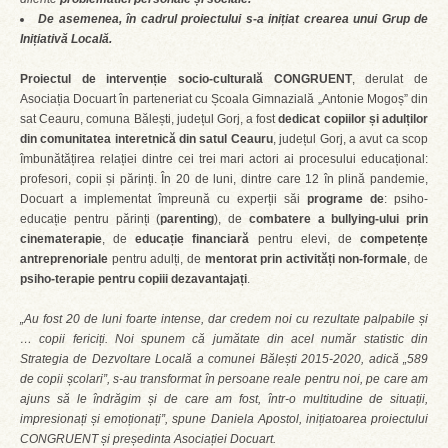
De asemenea, în cadrul proiectului s-a inițiat crearea unui Grup de
Inițiativă Locală.
Proiectul de intervenție socio-culturală CONGRUENT
, derulat de
Asociația Docuart în parteneriat cu Școala Gimnazială „Antonie Mogoș” din
sat Ceauru, comuna Bălești, județul Gorj, a fost
dedicat copiilor și adulților
din comunitatea interetnică din satul Ceauru
, județul Gorj, a avut ca scop
îmbunătățirea relației dintre cei trei mari actori ai procesului educațional:
profesori, copii și părinți. În 20 de luni, dintre care 12 în plină pandemie,
Docuart a implementat împreună cu experții săi
programe de
: psiho-
educație pentru părinți (
parenting
), de
combatere a bullying-ului prin
cinematerapie
, de
educație financiară
pentru elevi, de
competențe
antreprenoriale
pentru adulți, de
mentorat prin activități non-formale
, de
psiho-terapie pentru copiii dezavantajați
.
„Au fost 20 de luni foarte intense, dar credem noi cu rezultate palpabile și
… copii fericiți. Noi spunem că jumătate din acel număr statistic din
Strategia de Dezvoltare Locală a comunei Bălești 2015-2020, adică „589
de copii școlari”, s-au transformat în persoane reale pentru noi, pe care am
ajuns să le îndrăgim și de care am fost, într-o multitudine de situații,
impresionați și emoționați”, spune Daniela Apostol, inițiatoarea proiectului
CONGRUENT și președinta Asociației Docuart.