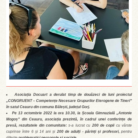
Asociația Docuart a derulat timp de douăzeci de luni proiectul
„CONGRUENT – Competențe Necesare Grupurilor Eterogene de Tineri”
în satul Ceauru din comuna Bălești, județul Gorj.
Pe 13 octombrie 2022 la ora 10.30, la Școala Gimnazială „Antonie
Mogoș” din Ceauru, asociația prezintă, în cadrul unei conferințe de
presă, rezultatele din comunitate:
s-a lucrat cu
200 de copii
cu vârste
cuprinse între 6 și 14 ani și
200 de adulți - părinți și profesori,
pentru
diferite
problematici personale și sociale.