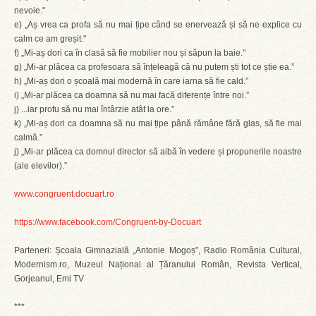
nevoie."
e) „Aș vrea ca profa să nu mai țipe când se enervează și să ne explice cu
calm ce am greșit."
f) „Mi-aș dori ca în clasă să fie mobilier nou și săpun la baie."
g) „Mi-ar plăcea ca profesoara să înțeleagă că nu putem ști tot ce știe ea.”
h) „Mi-aș dori o școală mai modernă în care iarna să fie cald.”
i) „Mi-ar plăcea ca doamna să nu mai facă diferențe între noi.”
j) ...iar profu să nu mai întârzie atât la ore.”
k) „Mi-aș dori ca doamna să nu mai țipe până rămâne fără glas, să fie mai
calmă.”
j) „Mi-ar plăcea ca domnul director să aibă în vedere și propunerile noastre
(ale elevilor).”
www.congruent.docuart.ro
https://www.facebook.com/Congruent-by-Docuart
Parteneri: Școala Gimnazială „Antonie Mogoș”, Radio România Cultural,
Modernism.ro, Muzeul Național al Țăranului Român, Revista Vertical,
Gorjeanul, Emi TV
***