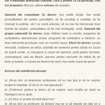
vor fi înmânate primarului comunei, care a promis că va participa, cele
trei propuneri.
Mai jos, câteva
extrase
din acestea.
Oamenii din comunitate își doresc
mai multă liniște, mai multă
promptitudine din partea autorităților, să fie ascultați și creditați, să fie
chemați la ședințe, să li se ceară părerea, să nu mai fie intervievați doar
înainte de alegeri, comunitatea să fie mai închegată, unită.
Oamenii din
grupul vulnerabil își doresc
niște întâlniri reale și oneste, programe de
combaterea abandonului școlar, programe de combatere a sărăciei, nu
doar intervenții punctuale care nu rezolvă cauza.
Elevii își doresc
școala
renovată, curățenie pe străzi, activități de weekend pentru vârsta lor, locuri
de joacă curate, cu tobogane și coșuri de baschet, pistă pentru biciclete,
cinematograf, sală de fitness, parcare pentru meciurile de fotbal de pe
teren și toalete, o cișmea pe terenul de sport, mai multe coșuri de gunoi.
Extrase din manifestul elevului:
a) „Mi-aș dori ca doamnele profesoare să nu mai țipe și să ne explice
lecțiile în totalitate. Și să nu ne mai jignească."
b) „Profesorul perfect ar trebui să ne explice calm lecțiile iar dacă nu
înțelegem să ne ajute.
c) „Aș vrea ca școala să aibă bănci noi."
d) „Mi-aș dori ca profesorii să dicteze mai rar și să repede de câte ori e