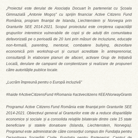
„Proiectul este derulat de Asociația Docuart în parteneriat cu Școala
Gimnazială „Antonie Mogoș” cu sprijin financiar Active Citizens Fund
România, program finanțat de Islanda, Liechtenstein și Norvegia prin
Granturile SEE 2014-2021. Scopul proiectului este creșterea capacității
grupurilor interetnice vulnerabile de copii și de adulți din comunitatea
defavorizată pe o perioadă de 20 luni prin măsuri de incluziune, educație
non-formală, parenting, mentorat, combatere bullying, dezvoltare
economică prin workshop-uri și cursuri acreditate în antreprenoriat,
consultanță în elaborare planuri de afaceri, activare Grup de Inițiativă
Locală, derulare de campanii de conștientizare și realizare de propuneri
către autoritățile publice locale.
„Lucrăm împreună pentru o Europă incluzivă”
#haide #ActiveCitizensFund #Romania #activecitizens #EEANorwayGrants
Programul Active Citizens Fund România este finanțat prin Granturile SEE
2014-2021. Obiectivul general al Granturilor este de a reduce disparitățile
economice și sociale și a consolida relațiile bilaterale dintre cele 15 state
beneficiare și statele donatoare (Islanda, Liechtenstein, Norvegia).
Programul este administrat de către consorțiul compus din Fundația pentru
Dezvoltarea Societății Civile, Fundația pentru Parteneriat, Centrul de