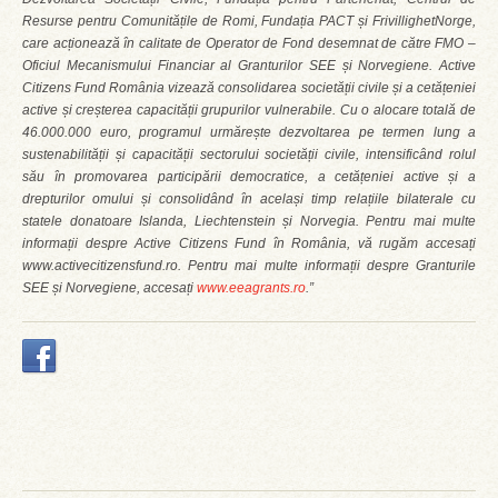
Resurse pentru Comunitățile de Romi, Fundația PACT și FrivillighetNorge,
care acționează în calitate de Operator de Fond desemnat de către FMO –
Oficiul Mecanismului Financiar al Granturilor SEE și Norvegiene. Active
Citizens Fund România vizează consolidarea societății civile și a cetățeniei
active și creșterea capacității grupurilor vulnerabile. Cu o alocare totală de
46.000.000 euro, programul urmărește dezvoltarea pe termen lung a
sustenabilității și capacității sectorului societății civile, intensificând rolul
său în promovarea participării democratice, a cetățeniei active și a
drepturilor omului și consolidând în același timp relațiile bilaterale cu
statele donatoare Islanda, Liechtenstein și Norvegia. Pentru mai multe
informații despre Active Citizens Fund în România, vă rugăm accesați
www.activecitizensfund.ro. Pentru mai multe informații despre Granturile
SEE și Norvegiene, accesați
www.eeagrants.ro
.”