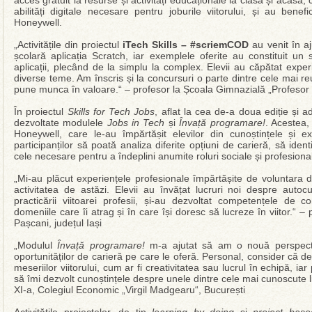
acces gratuit la resurse și activități educaționale la clasă și acasă,
abilități digitale necesare pentru joburile viitorului, și au benefi
Honeywell.
„Activitățile din proiectul
iTech Skills – #scriemCOD
au venit în aj
școlară aplicația Scratch, iar exemplele oferite au constituit un
aplicații, plecând de la simplu la complex. Elevii au căpătat exper
diverse teme. Am înscris și la concursuri o parte dintre cele mai reuș
pune munca în valoare.“ – profesor la Școala Gimnazială „Profesor 
În proiectul
Skills for Tech Jobs
, aflat la cea de-a doua ediție și ad
dezvoltate modulele
Jobs in Tech
și
Învață programare!
. Acestea, 
Honeywell, care le-au împărtășit elevilor din cunoștințele și e
participanților să poată analiza diferite opțiuni de carieră, să identi
cele necesare pentru a îndeplini anumite roluri sociale și profesiona
„Mi-au plăcut experiențele profesionale împărtășite de voluntara d
activitatea de astăzi. Elevii au învățat lucruri noi despre autoc
practicării viitoarei profesii, și-au dezvoltat competențele de
domeniile care îi atrag și în care își doresc să lucreze în viitor.“ –
Pașcani, județul Iași
„Modulul
Învață programare!
m-a ajutat să am o nouă perspectiv
oportunităților de carieră pe care le oferă. Personal, consider că deți
meseriilor viitorului, cum ar fi creativitatea sau lucrul în echipă,
să îmi dezvolt cunoștințele despre unele dintre cele mai cunoscute 
XI-a, Colegiul Economic „Virgil Madgearu“, București