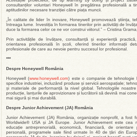
Activitățile proiectelor, de tip
learning by doing
și
project base
consultanților voluntari Honeywell în pregătirea profesională a tiner
aptitudinilor necesare tranziției către piața muncii.
„În calitate de lider în inovare, Honeywell promovează știința, te
întreaga lume. Investiția în formarea tinerilor prin activități de învă
duce la formarea celor ce ne vor construi viitorul.” – Cristina Gr
Prin activitățile de învățare, consultanță și experiență practică, 
orientarea profesională în școli, oferind tinerilor informații d
profesionale de care au nevoie pentru succesul lor profesional.
***
Despre Honeywell România
Honeywell (
www.honeywell.com
) este o companie de tehnologie li
specifice industriei, incluzând produse și servicii aerospațiale; tehnol
și materiale de performanță la nivel global. Tehnologiile noastre 
producție, lanțurile de aprovizionare și lucrătorii să devină mai cone
mai sigură și mai durabilă.
Despre Junior Achievement (JA) România
Junior Achievement (JA) România, organizație nonprofit, a fost 
Worldwide® USA și JA Europe. Junior Achievement este cea ma
educație antreprenorială, economică, financiară, de orientare 
personală, programele sale fiind urmate în 40 de țări din Eur