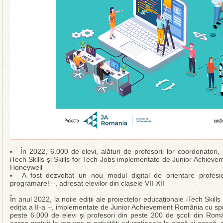
În 2022, 6.000 de elevi, alături de profesorii lor coordonatori, a
iTech Skills și Skills for Tech Jobs implementate de Junior Achiev
Honeywell
A fost dezvoltat un nou modul digital de orientare profesi
programare! –, adresat elevilor din clasele VII-XII
În anul 2022, la noile ediții ale proiectelor educaționale iTech Skills
ediția a II-a –, implementate de Junior Achievement România cu spr
peste 6.000 de elevi și profesori din peste 200 de școli din Româ