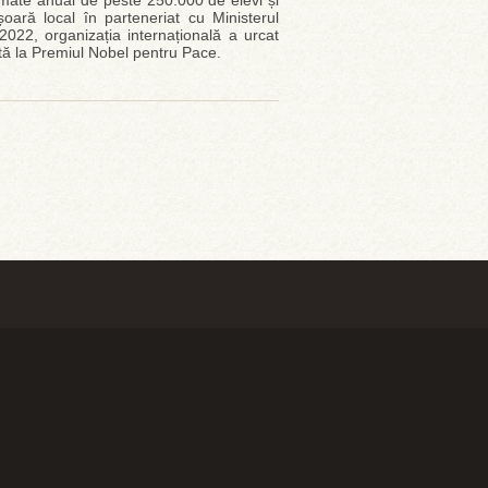
rmate anual de peste 250.000 de elevi și
oară local în parteneriat cu Ministerul
 2022, organizația internațională a urcat
tă la Premiul Nobel pentru Pace.