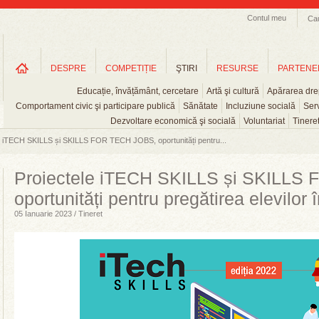
Contul meu
Ca
DESPRE
COMPETIȚIE
ŞTIRI
RESURSE
PARTENE
Educație, învățământ, cercetare
Artă şi cultură
Apărarea drep
Comportament civic şi participare publică
Sănătate
Incluziune socială
Serv
Dezvoltare economică şi socială
Voluntariat
Tinere
e iTECH SKILLS și SKILLS FOR TECH JOBS, oportunități pentru...
Proiectele iTECH SKILLS și SKILLS
oportunități pentru pregătirea elevilor 
05 Ianuarie 2023 / Tineret