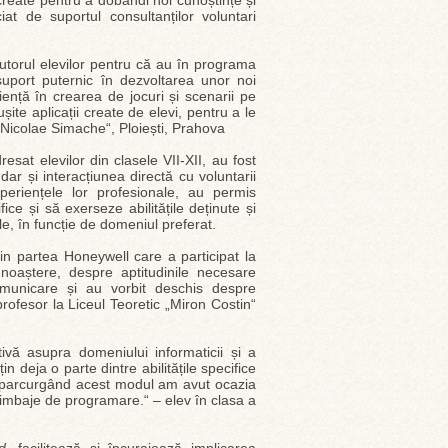
 create pentru a dobândi noi cunoștințe și
ciat de suportul consultanților voluntari
utorul elevilor pentru că au în programa
 suport puternic în dezvoltarea unor noi
iență în crearea de jocuri și scenarii pe
ite aplicații create de elevi, pentru a le
Nicolae Simache“, Ploiești, Prahova
resat elevilor din clasele VII-XII, au fost
dar și interacțiunea directă cu voluntarii
xperiențele lor profesionale, au permis
fice și să exerseze abilitățile deținute și
le, în funcție de domeniul preferat.
in partea Honeywell care a participat la
unoaștere, despre aptitudinile necesare
 comunicare și au vorbit deschis despre
 profesor la Liceul Teoretic „Miron Costin“
ă asupra domeniului informaticii și a
n deja o parte dintre abilitățile specifice
 iar parcurgând acest modul am avut ocazia
limbaje de programare.“ – elev în clasa a