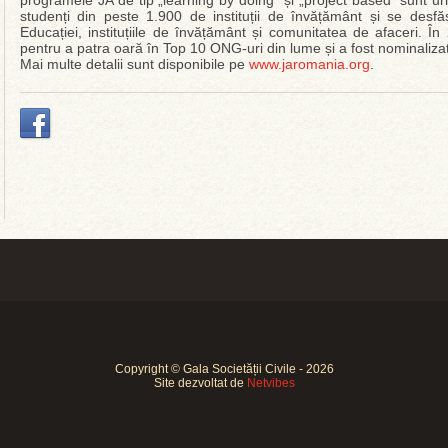
programele JA de tip „learning by doing“ și „project based” sunt u
studenți din peste 1.900 de instituții de învățământ și se desfăș
Educației, instituțiile de învățământ și comunitatea de afaceri. În
pentru a patra oară în Top 10 ONG-uri din lume și a fost nominaliza
Mai multe detalii sunt disponibile pe
www.jaromania.org
.
Copyright © Gala Societății Civile - 2026
Site dezvoltat de
Netvibes