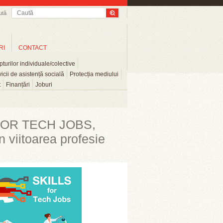
ută
RI
CONTACT
turilor individuale/colective
icii de asistență socială
Protecția mediului
t
Finanțări
Joburi
 FOR TECH JOBS,
în viitoarea profesie