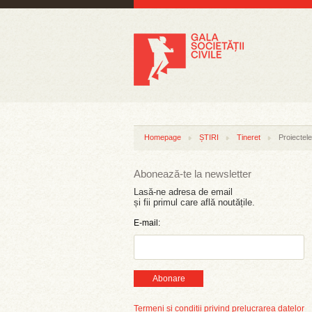
Homepage
ȘTIRI
Tineret
Proiectel
Abonează-te la newsletter
Lasă-ne adresa de email
și fii primul care află noutățile.
E-mail:
Abonare
Termeni și condiții privind prelucrarea datelor