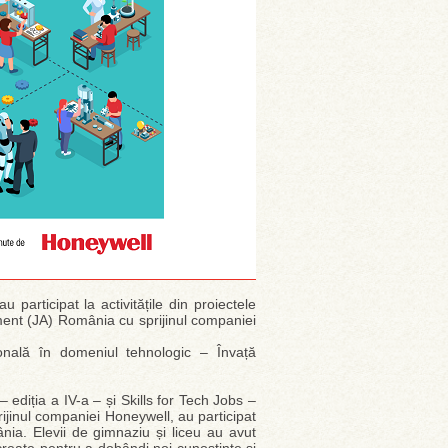
u participat la activitățile din proiectele
ement (JA) România cu sprijinul companiei
onală în domeniul tehnologic – Învață
 – ediția a IV-a – și Skills for Tech Jobs –
ijinul companiei Honeywell, au participat
nia. Elevii de gimnaziu și liceu au avut