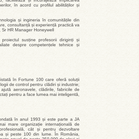
d
, facilitează și încurajează implicarea
ilor, în acord cu profilul abilităților și
hnologia și ingineria în comunitățile din
țare, consultanță și experiență practică va
ama, Sr HR Manager Honeywell
proiectul susține profesorii diriginți și
etaliate despre competențele tehnice și
stată în Fortune 100 care oferă soluții
ogii de control pentru clădiri și industrie;
ajută aeronavele, clădirile, fabricile de
ctați pentru a face lumea mai inteligentă,
fondată în anul 1993 și este parte a JA
i mare organizație internațională de
profesională, cât și pentru dezvoltare
opa și peste 100 din lume. În România,