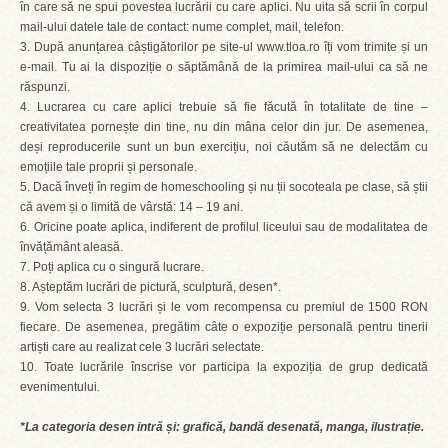
în care să ne spui povestea lucrării cu care aplici. Nu uita să scrii în corpul
mail-ului datele tale de contact: nume complet, mail, telefon.
3. După anunțarea câștigătorilor pe site-ul www.tloa.ro îți vom trimite și un
e-mail. Tu ai la dispoziție o săptămână de la primirea mail-ului ca să ne
răspunzi.
4. Lucrarea cu care aplici trebuie să fie făcută în totalitate de tine –
creativitatea pornește din tine, nu din mâna celor din jur. De asemenea,
deși reproducerile sunt un bun exercițiu, noi căutăm să ne delectăm cu
emoțiile tale proprii și personale.
5. Dacă înveți în regim de homeschooling și nu ții socoteala pe clase, să știi
că avem și o limită de vârstă: 14 – 19 ani.
6. Oricine poate aplica, indiferent de profilul liceului sau de modalitatea de
învățământ aleasă.
7. Poți aplica cu o singură lucrare.
8. Așteptăm lucrări de pictură, sculptură, desen*.
9. Vom selecta 3 lucrări și le vom recompensa cu premiul de 1500 RON
fiecare. De asemenea, pregătim câte o expoziție personală pentru tinerii
artiști care au realizat cele 3 lucrări selectate.
10. Toate lucrările înscrise vor participa la expoziția de grup dedicată
evenimentului.
*La categoria desen intră și: grafică, bandă desenată, manga, ilustrație.