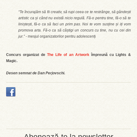
“Te încurajăm să fii creativ, să rupi ceea ce te restrânge, să gândești
artistic ca și când nu există nicio regulă. Fă-o pentru tine, fă-o să te
liniștești, fă-o ca să faci un prim pas. Noi te vom susține și iți vom
promova arta. Fă-o ca să câștigi un concurs cu tine, nu cu cei din
jur.”
- mesjul organizatorilor pentru adolescenți
Concurs organizat de
The Life of an Artwork
împreună cu Lights &
Magic.
Desen semnat de Dan Perjovschi.
Abonează-te la newsletter