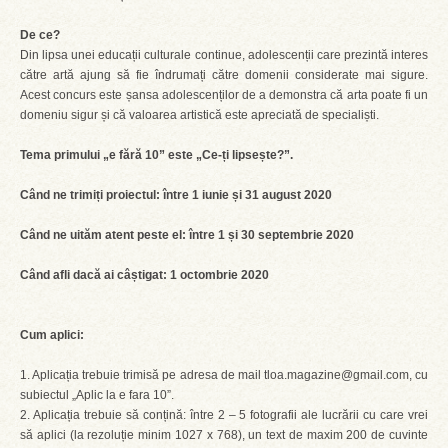
De ce?
Din lipsa unei educații culturale continue, adolescenții care prezintă interes
către artă ajung să fie îndrumați către domenii considerate mai sigure.
Acest concurs este șansa adolescenților de a demonstra că arta poate fi un
domeniu sigur și că valoarea artistică este apreciată de specialiști.
Tema primului „e fără 10” este „Ce-ți lipsește?”.
Când ne trimiți proiectul: între 1 iunie și 31 august 2020
Când ne uităm atent peste el: între 1 și 30 septembrie 2020
Când afli dacă ai câștigat: 1 octombrie 2020
Cum aplici:
1. Aplicația trebuie trimisă pe adresa de mail tloa.magazine@gmail.com, cu
subiectul „Aplic la e fara 10”.
2. Aplicația trebuie să conțină: între 2 – 5 fotografii ale lucrării cu care vrei
să aplici (la rezoluție minim 1027 x 768), un text de maxim 200 de cuvinte