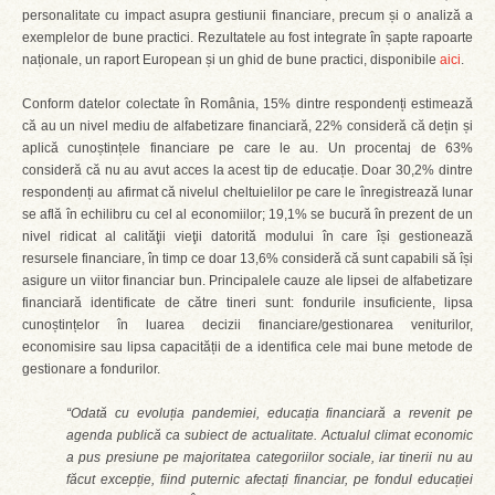
personalitate cu impact asupra gestiunii financiare, precum și o analiză a
exemplelor de bune practici. Rezultatele au fost integrate în șapte rapoarte
naționale, un raport European și un ghid de bune practici, disponibile
aici
.
Conform datelor colectate în România, 15% dintre respondenți estimează
că au un nivel mediu de alfabetizare financiară, 22% consideră că dețin și
aplică cunoștințele financiare pe care le au. Un procentaj de 63%
consideră că nu au avut acces la acest tip de educație. Doar 30,2% dintre
respondenți au afirmat că nivelul cheltuielilor pe care le înregistrează lunar
se află în echilibru cu cel al economiilor; 19,1% se bucură în prezent de un
nivel ridicat al calităţii vieţii datorită modului în care își gestionează
resursele financiare, în timp ce doar 13,6% consideră că sunt capabili să își
asigure un viitor financiar bun. Principalele cauze ale lipsei de alfabetizare
financiară identificate de către tineri sunt: fondurile insuficiente, lipsa
cunoștințelor în luarea decizii financiare/gestionarea veniturilor,
economisire sau lipsa capacității de a identifica cele mai bune metode de
gestionare a fondurilor.
“Odată cu evoluția pandemiei, educația financiară a revenit pe
agenda publică ca subiect de actualitate. Actualul climat economic
a pus presiune pe majoritatea categoriilor sociale, iar tinerii nu au
făcut excepție, fiind puternic afectați financiar, pe fondul educației