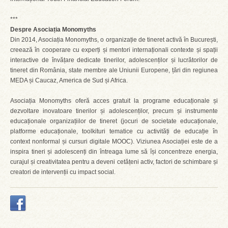
***
Despre Asociația Monomyths
Din 2014, Asociația Monomyths, o organizație de tineret activă în București,
creează în cooperare cu experți și mentori internaționali contexte și spații
interactive de învățare dedicate tinerilor, adolescenților și lucrătorilor de
tineret din România, state membre ale Uniunii Europene, țări din regiunea
MEDA și Caucaz, America de Sud și Africa.
Asociația Monomyths oferă acces gratuit la programe educaționale și
dezvoltare inovatoare tinerilor și adolescenților, precum și instrumente
educaționale organizațiilor de tineret (jocuri de societate educaționale,
platforme educaționale, toolkituri tematice cu activități de educație în
context nonformal și cursuri digitale MOOC). Viziunea Asociației este de a
inspira tineri și adolescenți din întreaga lume să își concentreze energia,
curajul și creativitatea pentru a deveni cetățeni activ, factori de schimbare și
creatori de intervenții cu impact social.