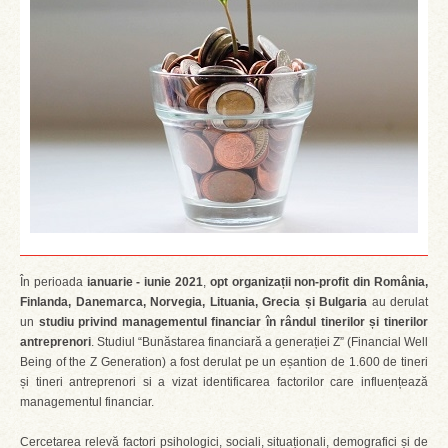
În perioada
ianuarie - iunie 2021
,
opt organizații non-profit din România,
Finlanda, Danemarca, Norvegia, Lituania, Grecia și Bulgaria
au derulat
un
studiu privind managementul financiar în rândul tinerilor și tinerilor
antreprenori
. Studiul “Bunăstarea financiară a generației Z” (Financial Well
Being of the Z Generation) a fost derulat pe un eșantion de 1.600 de tineri
și tineri antreprenori si a vizat identificarea factorilor care influențează
managementul financiar.
Cercetarea relevă factori psihologici, sociali, situaționali, demografici și de