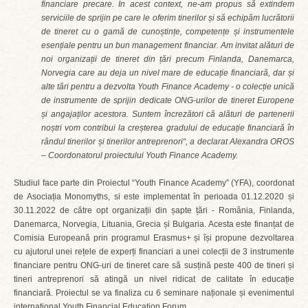
financiare precare. În acest context, ne-am propus să extindem
serviciile de sprijin pe care le oferim tinerilor și să echipăm lucrătorii
de tineret cu o gamă de cunoștințe, competențe și instrumentele
esențiale pentru un bun management financiar. Am invitat alături de
noi organizații de tineret din țări precum Finlanda, Danemarca,
Norvegia care au deja un nivel mare de educație financiară, dar și
alte tări pentru a dezvolta Youth Finance Academy - o colecție unică
de instrumente de sprijin dedicate ONG-urilor de tineret Europene
și angajaților acestora. Suntem încrezători că alături de partenerii
noștri vom contribui la creșterea gradului de educație financiară în
rândul tinerilor și tinerilor antreprenori“, a declarat Alexandra OROS
– Coordonatorul proiectului Youth Finance Academy.
Studiul face parte din Proiectul “Youth Finance Academy” (YFA), coordonat
de Asociația Monomyths, si este implementat în perioada 01.12.2020 și
30.11.2022 de către opt organizații din șapte țări - România, Finlanda,
Danemarca, Norvegia, Lituania, Grecia și Bulgaria. Acesta este finanțat de
Comisia Europeană prin programul Erasmus+ și își propune dezvoltarea
cu ajutorul unei rețele de experți financiari a unei colecții de 3 instrumente
financiare pentru ONG-uri de tineret care să susțină peste 400 de tineri și
tineri antreprenori să atingă un nivel ridicat de calitate în educație
financiară. Proiectul se va finaliza cu 6 seminare naționale și evenimentul
internațional Youth Financial Education Forum.