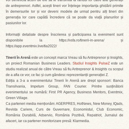
vor beneficia acum de ele să le transmită la rândul lor către alte generații
de antreprenori. Astfel, acești tineri vor înțelege importanța ghidării primite
în demersurile lor și vor deveni modele de urmat pentru alți tineri din
generația lor care capătă încredere că se poate da viață planurilor și
pasiunilor lor.
Informații detaliate despre înscrierea și participarea la eveniment sunt
disponibile la https://vsfa.ro/tinerii-in-arena/ și
https://app.eventmix.live/tia2022/
Tinerii în Arenă
este un concept marca Vreau să fiu Antreprenor și Insights,
un proiect Romanian Business Leaders.
Studiul Insights PulseZ
este un
studiu realizat anual de către Vreau să fiu Antreprenor & Insights cu scopul
de a afla ce vor, ce fac și cum gândesc reprezentanții generației Z.
Ediția a 3-a a evenimentului Tinerii în Arenă are drept sponsori: Banca
Transilvania, Impetum Group, FAN Courier. Printre susținătorii
evenimentului se numără: First PR Agency, Business Mentors, Eventmix,
Green Village.
Ca parteneri media menționăm: AGERPRES, HotNews, New Money, IQads,
Revista Cariere, Curs de Guvernare, Economistul, Club Economic,
România Durabilă, Adservio, România Pozitivă, Repatriot, Jurnalul de
afaceri, iar ca partener monitorizare presă: Klarmedia.