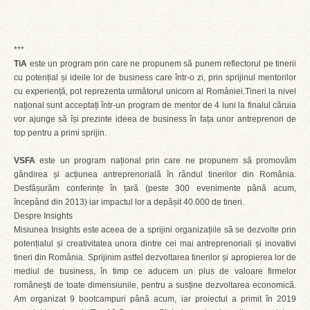
***
TiA
este un program prin care ne propunem să punem reflectorul pe tinerii
cu potențial și ideile lor de business care într-o zi, prin sprijinul mentorilor
cu experiență, pot reprezenta următorul unicorn al României.Tineri la nivel
național sunt acceptați într-un program de mentor de 4 luni la finalul căruia
vor ajunge să își prezinte ideea de business în fața unor antreprenori de
top pentru a primi sprijin.
VSFA
este un program național prin care ne propunem să promovăm
gândirea și acțiunea antreprenorială în rândul tinerilor din România.
Desfășurăm conferințe în țară (peste 300 evenimente până acum,
începând din 2013) iar impactul lor a depășit 40.000 de tineri.
Despre Insights
Misiunea Insights este aceea de a sprijini organizațiile să se dezvolte prin
potențialul și creativitatea unora dintre cei mai antreprenoriali și inovativi
tineri din România. Sprijinim astfel dezvoltarea tinerilor și apropierea lor de
mediul de business, în timp ce aducem un plus de valoare firmelor
românești de toate dimensiunile, pentru a susține dezvoltarea economică.
Am organizat 9 bootcampuri până acum, iar proiectul a primit în 2019