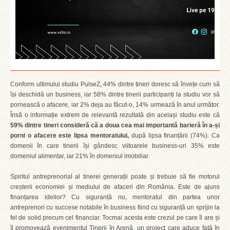
Conform ultimului studiu PulseZ, 44% dintre tineri doresc să învețe cum să
își deschidă un business, iar 58% dintre tinerii participanți la studiu vor să
pornească o afacere, iar 2% deja au făcut-o, 14% urmează în anul următor.
Însă o informație extrem de relevantă rezultată din același studiu este că
59% dintre tineri consideră că a doua cea mai importantă barieră în a-și
porni o afacere este lipsa mentoratului,
după lipsa finanțării (74%). Ca
domenii în care tinerii își gândesc viitoarele business-uri 35% este
domeniul alimentar, iar 21% în domeniul imobiliar.
Spiritul antreprenorial al tinerei generații poate și trebuie să fie motorul
creșterii economiei și mediului de afaceri din România. Este de ajuns
finanțarea ideilor? Cu siguranță nu, mentoratul din partea unor
antreprenori cu succese notabile în business fiind cu siguranță un sprijin la
fel de solid precum cel financiar. Tocmai acesta este crezul pe care îl are și
îl promovează evenimentul Tinerii în Arenă, un proiect care aduce față în