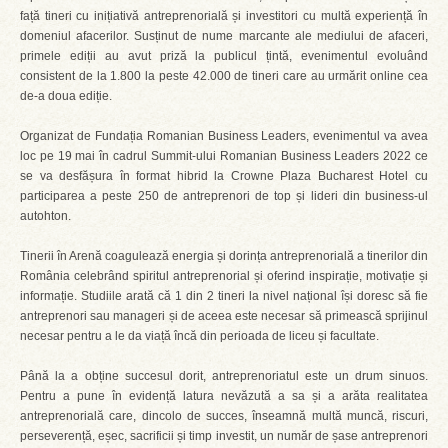
față tineri cu inițiativă antreprenorială și investitori cu multă experiență în
domeniul afacerilor. Susținut de nume marcante ale mediului de afaceri,
primele ediții au avut priză la publicul țintă, evenimentul evoluând
consistent de la 1.800 la peste 42.000 de tineri care au urmărit online cea
de-a doua ediție.
Organizat de Fundația Romanian Business Leaders, evenimentul va avea
loc pe 19 mai în cadrul Summit-ului Romanian Business Leaders 2022 ce
se va desfășura în format hibrid la Crowne Plaza Bucharest Hotel cu
participarea a peste 250 de antreprenori de top și lideri din business-ul
autohton.
Tinerii în Arenă coagulează energia și dorința antreprenorială a tinerilor din
România celebrând spiritul antreprenorial și oferind inspirație, motivație și
informație. Studiile arată că 1 din 2 tineri la nivel național își doresc să fie
antreprenori sau manageri și de aceea este necesar să primească sprijinul
necesar pentru a le da viață încă din perioada de liceu și facultate.
Până la a obține succesul dorit, antreprenoriatul este un drum sinuos.
Pentru a pune în evidență latura nevăzută a sa și a arăta realitatea
antreprenorială care, dincolo de succes, înseamnă multă muncă, riscuri,
perseverență, eșec, sacrificii și timp investit, un număr de șase antreprenori