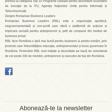
premiul la categoria Top 10 Programe Globale pentru dezvoltare ecosistem
de inovație de la ITU, Agenția Națiunilor Unite pentru Informații și
Telecomunicații.
Despre Romanian Business Leaders
Romanian Business Leaders (RBL) este o organizație apolitică,
neguvernamentală și non-profit care oferă o platformă de acțiune și
implicare socială pentru antreprenorii și șefii de companii din mediul de
business privat.
RBL face România o țară mai bună pentru business și pentru români, prin
proiecte care îmbunătățesc educația, antreprenoriatul și buna guvernare în
România. Proiectele RBL sunt inițiate și dezvoltate pe bază de voluntariat
de cei peste 200 de membri, antreprenori și executivi de top din România.
Abonează-te la newsletter