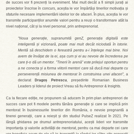
de succes vor fi prezenți la eveniment. Mai mult decât a fi simpli jurați ai
proiectelor înscrise în concurs, aceștia le vor împărtăși tinerilor motivația și
sfaturile necesare implementării ideilor lor de afaceri. În plus, aceștia le vor
transmite participanților anumite valori pentru a reuși o transformare atât la
nivel național, cât și la nivel personal, prin antreprenoriat.
”Noua generație, supranumită genZ, generația digitală este
inteligentă și vizionară, poate mai mult decât niciodată în istorie.
Merită să deschidem o fereastră pentru a-i înțelege mai bine. Noi
avem de învățat de la ei, așa cum și ei au nevoie de încrederea pe
care ți-o dă un mentor. ”Tinerii în arenă” este prilejul oportun pentru
a ne conecta și a forma viitorii mentori care să ducă mai departe cu
perseverență misiunea de mentorat în construirea unei afaceri”,
a
declarat
Dragoș Petrescu
, președinte Romanian Business
Leaders și liderul de proiect Vreau să fiu Antreprenor & Insights.
Ca la fiecare ediție, ne propunem să aducem în prim plan antreprenori de
succes care pot fi modele pentru tânăra generație și care se implică prin
mentorat în businessurile tinerilor din România, o nevoie pregnantă a
tinerei generații, care a reieșit și din studiul PulseZ realizat în 2021. Pe
lângă ghidarea pe drumul antreprenoriatului, acești lideri vor transmite
importanța și valorile activității de mentorat, pentru ca mai departe cei care