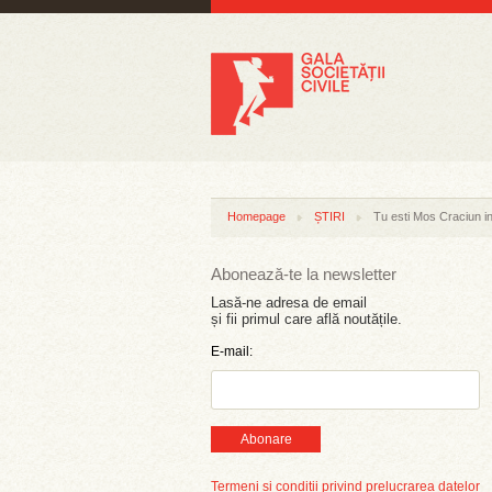
Homepage
ȘTIRI
Tu esti Mos Craciun i
Abonează-te la newsletter
Lasă-ne adresa de email
și fii primul care află noutățile.
E-mail:
Abonare
Termeni și condiții privind prelucrarea datelor