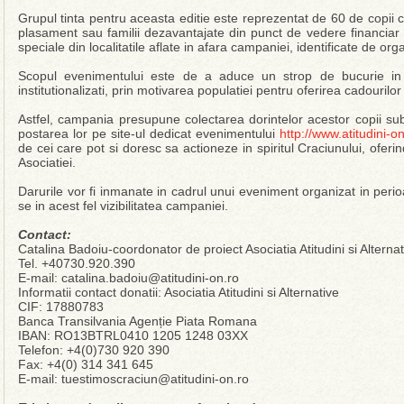
Grupul tinta pentru aceasta editie este reprezentat de 60 de copii cu
plasament sau familii dezavantajate din punct de vedere financiar 
speciale din localitatile aflate in afara campaniei, identificate de or
Scopul evenimentului este de a aduce un strop de bucurie in 
institutionalizati, prin motivarea populatiei pentru oferirea cadourilor 
Astfel, campania presupune colectarea dorintelor acestor copii su
postarea lor pe site-ul dedicat evenimentului
http://www.atitudini-on
de cei care pot si doresc sa actioneze in spiritul Craciunului, ofer
Asociatiei.
Darurile vor fi inmanate in cadrul unui eveniment organizat in pe
se in acest fel vizibilitatea campaniei.
Contact:
Catalina Badoiu-coordonator de proiect Asociatia Atitudini si Alternat
Tel. +40730.920.390
E-mail: catalina.badoiu@atitudini-on.ro
Informatii contact donatii: Asociatia Atitudini si Alternative
CIF: 17880783
Banca Transilvania Agenție Piata Romana
IBAN: RO13BTRL0410 1205 1248 03XX
Telefon: +4(0)730 920 390
Fax: +4(0) 314 341 645
E-mail: tuestimoscraciun@atitudini-on.ro