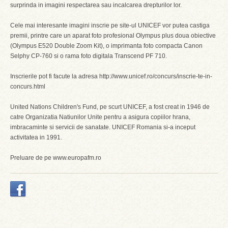
surprinda in imagini respectarea sau incalcarea drepturilor lor.
Cele mai interesante imagini inscrie pe site-ul UNICEF vor putea castiga
premii, printre care un aparat foto profesional Olympus plus doua obiective
(Olympus E520 Double Zoom Kit), o imprimanta foto compacta Canon
Selphy CP-760 si o rama foto digitala Transcend PF 710.
Inscrierile pot fi facute la adresa http://www.unicef.ro/concurs/inscrie-te-in-
concurs.html
United Nations Children's Fund, pe scurt UNICEF, a fost creat in 1946 de
catre Organizatia Natiunilor Unite pentru a asigura copiilor hrana,
imbracaminte si servicii de sanatate. UNICEF Romania si-a inceput
activitatea in 1991.
Preluare de pe www.europafm.ro