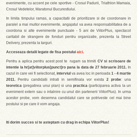
evenimente, cu accent pe cele sportive - Crosul Padurii, Triathlon Mamaia,
Crosul Vedetelor, Maratonul Bucurestiului.
In limita timpului ramas, a capacitatii de prioritizare si de coordonare in
paralel a mai multor evenimente, angajatul va avea responsabilitatea de a
coordona si alte evenimente punctuale - 5 ani de ViitorPlus, spectacol
caritabil de strangere de fonduri pentru organizatie, prezenta la Street
Delivery, prezenta la targuri.
Acceseaza detalii legate de fisa postului
aici
.
Pentru a aplica pentru acest post te rugam sa trimiti
CV si scrisoare de
intentie la
hr[at]viitorplus[punct]ro
pana la data de 27 februarie 2011.
In
cazul in care vei fi selectionat,
interviul
va avea loc in perioada
1 - 4 martie
2011.
Pentru candidatii intrati in semifinala vor exista
2 probe
: una
teoretica
(pregatirea unui plan) si una
practica
(participarea activa la un
eveniment extern sau o intalnire cu unul din partenerii ViitorPlus). In urma
acestor probe, vom desemna candidatul care se potriveste cel mai bine
postului si pe care il vom angaja.
Iti dorim succes si te asteptam cu drag in echipa ViitorPlus!