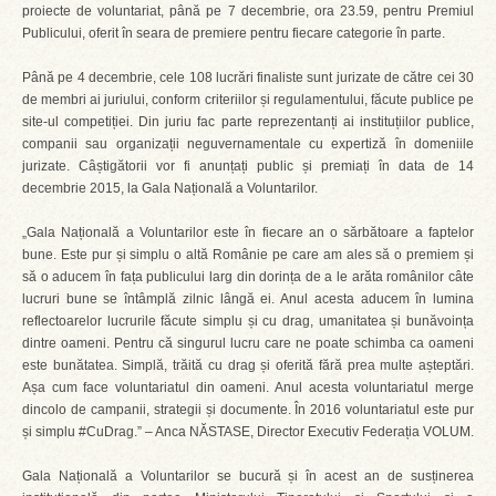
proiecte de voluntariat, până pe 7 decembrie, ora 23.59, pentru Premiul
Publicului, oferit în seara de premiere pentru fiecare categorie în parte.
Până pe 4 decembrie, cele 108 lucrări finaliste sunt jurizate de către cei 30
de membri ai juriului, conform criteriilor și regulamentului, făcute publice pe
site-ul competiției. Din juriu fac parte reprezentanți ai instituțiilor publice,
companii sau organizații neguvernamentale cu expertiză în domeniile
jurizate. Câștigătorii vor fi anunțați public și premiați în data de 14
decembrie 2015, la Gala Națională a Voluntarilor.
„Gala Națională a Voluntarilor este în fiecare an o sărbătoare a faptelor
bune. Este pur și simplu o altă Românie pe care am ales să o premiem și
să o aducem în fața publicului larg din dorința de a le arăta românilor câte
lucruri bune se întâmplă zilnic lângă ei. Anul acesta aducem în lumina
reflectoarelor lucrurile făcute simplu și cu drag, umanitatea și bunăvoința
dintre oameni. Pentru că singurul lucru care ne poate schimba ca oameni
este bunătatea. Simplă, trăită cu drag și oferită fără prea multe așteptări.
Așa cum face voluntariatul din oameni. Anul acesta voluntariatul merge
dincolo de campanii, strategii și documente. În 2016 voluntariatul este pur
și simplu #CuDrag.” – Anca NĂSTASE, Director Executiv Federația VOLUM.
Gala Națională a Voluntarilor se bucură și în acest an de susținerea