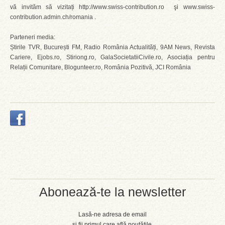
vă invităm să vizitați http://www.swiss-contribution.ro şi www.swiss-
contribution.admin.ch/romania .
Parteneri media:
Știrile TVR, București FM, Radio România Actualități, 9AM News, Revista
Cariere, Ejobs.ro, Stiriong.ro, GalaSocietatiiCivile.ro, Asociația pentru
Relații Comunitare, Blogunteer.ro, România Pozitivă, JCI România
Abonează-te la newsletter
Lasă-ne adresa de email
și fii primul care află noutățile.