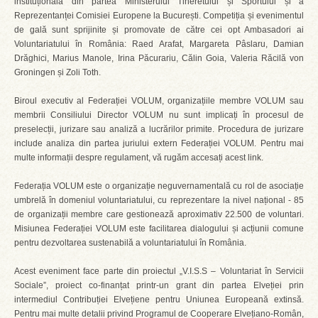
instituțională din partea Ministerului Tineretului și Sportului și a
Reprezentanței Comisiei Europene la București. Competiția și evenimentul
de gală sunt sprijinite și promovate de către cei opt Ambasadori ai
Voluntariatului în România: Raed Arafat, Margareta Pâslaru, Damian
Drăghici, Marius Manole, Irina Păcurariu, Călin Goia, Valeria Răcilă von
Groningen și Zoli Toth.
Biroul executiv al Federației VOLUM, organizațiile membre VOLUM sau
membrii Consiliului Director VOLUM nu sunt implicați în procesul de
preselecții, jurizare sau analiză a lucrărilor primite. Procedura de jurizare
include analiza din partea juriului extern Federației VOLUM. Pentru mai
multe informații despre regulament, vă rugăm accesați acest link.
Federația VOLUM este o organizație neguvernamentală cu rol de asociație
umbrelă în domeniul voluntariatului, cu reprezentare la nivel național - 85
de organizații membre care gestionează aproximativ 22.500 de voluntari.
Misiunea Federației VOLUM este facilitarea dialogului și acțiunii comune
pentru dezvoltarea sustenabilă a voluntariatului în România.
Acest eveniment face parte din proiectul „V.I.S.S – Voluntariat în Servicii
Sociale”, proiect co-finanțat printr-un grant din partea Elveției prin
intermediul Contribuției Elvețiene pentru Uniunea Europeană extinsă.
Pentru mai multe detalii privind Programul de Cooperare Elvețiano-Român,