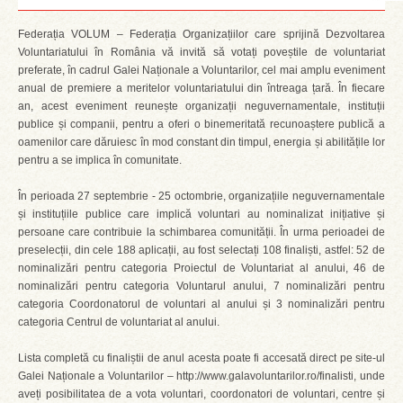
Federația VOLUM – Federația Organizațiilor care sprijină Dezvoltarea
Voluntariatului în România vă invită să votați poveștile de voluntariat
preferate, în cadrul Galei Naționale a Voluntarilor, cel mai amplu eveniment
anual de premiere a meritelor voluntariatului din întreaga țară. În fiecare
an, acest eveniment reunește organizații neguvernamentale, instituții
publice și companii, pentru a oferi o binemeritată recunoaștere publică a
oamenilor care dăruiesc în mod constant din timpul, energia și abilitățile lor
pentru a se implica în comunitate.
În perioada 27 septembrie - 25 octombrie, organizațiile neguvernamentale
și instituțiile publice care implică voluntari au nominalizat inițiative și
persoane care contribuie la schimbarea comunității. În urma perioadei de
preselecții, din cele 188 aplicații, au fost selectați 108 finaliști, astfel: 52 de
nominalizări pentru categoria Proiectul de Voluntariat al anului, 46 de
nominalizări pentru categoria Voluntarul anului, 7 nominalizări pentru
categoria Coordonatorul de voluntari al anului și 3 nominalizări pentru
categoria Centrul de voluntariat al anului.
Lista completă cu finaliștii de anul acesta poate fi accesată direct pe site-ul
Galei Naționale a Voluntarilor – http://www.galavoluntarilor.ro/finalisti, unde
aveți posibilitatea de a vota voluntari, coordonatori de voluntari, centre și