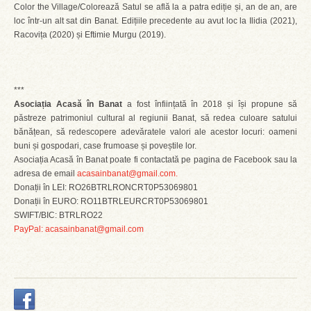
Color the Village/Colorează Satul se află la a patra ediție și, an de an, are
loc într-un alt sat din Banat. Edițiile precedente au avut loc la Ilidia (2021),
Racovița (2020) și Eftimie Murgu (2019).
***
Asociația Acasă în Banat
a fost înființată în 2018 și își propune să
păstreze patrimoniul cultural al regiunii Banat, să redea culoare satului
bănățean, să redescopere adevăratele valori ale acestor locuri: oameni
buni și gospodari, case frumoase și poveștile lor.
Asociația Acasă în Banat poate fi contactată pe pagina de Facebook sau la
adresa de email
acasainbanat@gmail.com.
Donații în LEI: RO26BTRLRONCRT0P53069801
Donații în EURO: RO11BTRLEURCRT0P53069801
SWIFT/BIC: BTRLRO22
PayPal: acasainbanat@gmail.com