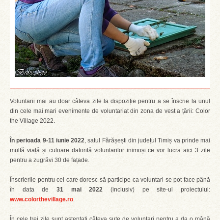
Voluntarii mai au doar câteva zile la dispoziție pentru a se înscrie la unul
din cele mai mari evenimente de voluntariat din zona de vest a țării: Color
the Village 2022.
În perioada 9-11 iunie 2022
, satul Fărășești din județul Timiș va prinde mai
multă viață și culoare datorită voluntarilor inimoși ce vor lucra aici 3 zile
pentru a zugrăvi 30 de fațade.
Înscrierile pentru cei care doresc să participe ca voluntari se pot face până
în data de
31 mai 2022
(inclusiv) pe site-ul proiectului:
www.colorthevillage.ro
.
În cele trei zile sunt așteptați câteva sute de voluntari pentru a da o mână