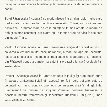
de ajutor la reabilitarea fațadelor și la diverse acțiuni de înfrumusețare a
satului.
Satul Fărășești
a început să se modernizeze într-un ritm rapid, multe case
tradiționale riscând să fie modificate ireversibil. Totuși, aici încă se mai
păstrează un număr mare de case cu fațade frumos ornate, o moară de
apă și diverse construcții din piatră, cu un farmec greu de găsit în alte sate
din județul Timiș.
Pentru Asociația Acasă în Banat provocările ediției din acest an vor fi
salvarea a cât mai multor case bătrânești, a morii de apă din localitate,
folosirea tehnicilor și materialelor tradiționale și colaborarea cu localnicii
din Fărășești pentru a transforma satul într-o atracție turistică ecologică și
sustenabilă.
Proiectul Asociației Acasă în Banat este unic în țară și își propune să pune
în valoare arhitectura tipică din această zonă. În cele trei zile, sute de
voluntari vor munci contra cronometru pentru a reuși să își atingă ținta.
Evenimentul se bucură de sprijinul Primăriei comunei Pietroasa, a
Asociației pentru Promovarea și Dezvoltarea Turismului Timiș, Azur, Linde
Gas, Visma și ZF Group.