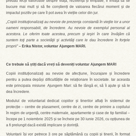
predau lecții valoroase despre viață, reziliență și empatie, îi învață să se
bucure mai mult și să fie conștienți de valoarea fiecărui moment și de
impactul pozitiv pe care îl pot avea în viețile celor din jur.
„Copiii instituţionalizaţi au nevoie de prezenţa constantă în vieţile lor a unor
oameni responsabili, de încredere. Au nevoie de exemplul personal al
acestora. Le oferim toate acestea, precum şi ieşiri în care învăţăm că
suntem toţi parte a societăţii şi activităţi care le dau încredere în forţele
proprii”
–
Erika Nistor, voluntar Ajungem MARI.
Ce trebuie să știți dacă vreți să deveniți voluntar Ajungem MARI
Copiii instituționalizați au nevoie de afecțiune, încurajare și încredere
pentru a putea depăși dificultățile de relaționare în societate. Iar aceasta
este principala misiune Ajungem Mari: să fie lângă ei, să îi ajute şi să le
dea încredere.
Modulul de voluntariat dedicat copiilor și tinerilor aflați în sistemul de
protecție – centre de plasament, centre de zi, centre de primire a copilului
în regim de urgență, centre maternale, apartamente și case de tip familial –
începe pe 1 noiembrie 2025 și se încheie pe 30 iunie 2026, cu opțiunea de
a fi prelungit dacă există implicare și dorință.
Voluntarii își vor petrece 3 ore pe săptămână cu copiii și tinerii, în format