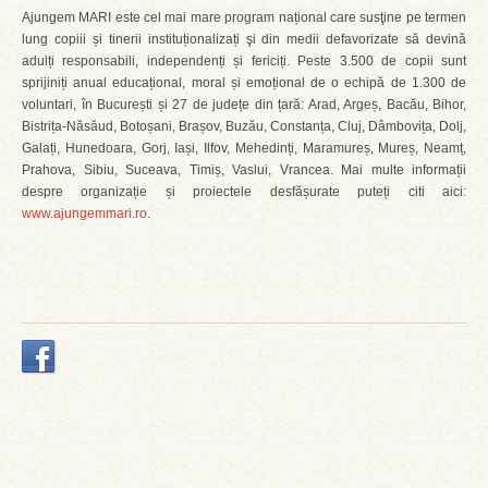
Ajungem MARI este cel mai mare program național care susţine pe termen
lung copiii și tinerii instituționalizați şi din medii defavorizate să devină
adulți responsabili, independenți și fericiți. Peste 3.500 de copii sunt
sprijiniți anual educațional, moral și emoțional de o echipă de 1.300 de
voluntari, în București și 27 de județe din țară: Arad, Argeș, Bacău, Bihor,
Bistrița-Năsăud, Botoșani, Brașov, Buzău, Constanța, Cluj, Dâmbovița, Dolj,
Galați, Hunedoara, Gorj, Iași, Ilfov, Mehedinți, Maramureș, Mureș, Neamț,
Prahova, Sibiu, Suceava, Timiș, Vaslui, Vrancea. Mai multe informații
despre organizație și proiectele desfășurate puteți citi aici:
www.ajungemmari.ro
.