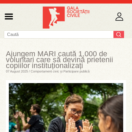
Ajungem MARI caută 1.000 de
voluntari care să devină prietenii
copiilor instituționalizați
07 August 2025 / Comportament civic și Participare publică