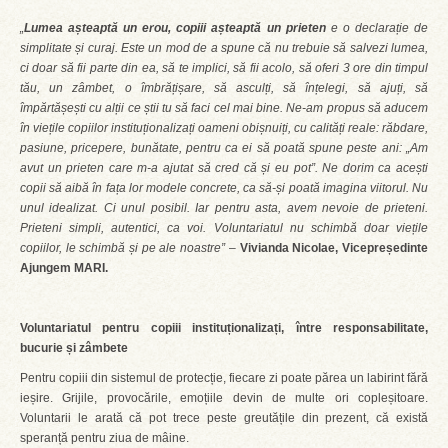
„
Lumea așteaptă un erou, copiii așteaptă un prieten
e o declarație de
simplitate și curaj. Este un mod de a spune că nu trebuie să salvezi lumea,
ci doar să fii parte din ea, să te implici, să fii acolo, să oferi 3 ore din timpul
tău, un zâmbet, o îmbrățișare, să asculți, să înțelegi, să ajuți, să
împărtășești cu alții ce știi tu să faci cel mai bine. Ne-am propus să aducem
în viețile copiilor instituționalizați oameni obișnuiți, cu calități reale: răbdare,
pasiune, pricepere, bunătate, pentru ca ei să poată spune peste ani: „Am
avut un prieten care m-a ajutat să cred că și eu pot”. Ne dorim ca acești
copii să aibă în fața lor modele concrete, ca să-și poată imagina viitorul. Nu
unul idealizat. Ci unul posibil. Iar pentru asta, avem nevoie de prieteni.
Prieteni simpli, autentici, ca voi. Voluntariatul nu schimbă doar viețile
copiilor, le schimbă și pe ale noastre”
–
Vivianda Nicolae, Vicepreședinte
Ajungem MARI.
Voluntariatul pentru copiii instituționalizați, între responsabilitate,
bucurie și zâmbete
Pentru copiii din sistemul de protecție, fiecare zi poate părea un labirint fără
ieșire. Grijile, provocările, emoțiile devin de multe ori copleșitoare.
Voluntarii le arată că pot trece peste greutățile din prezent, că există
speranță pentru ziua de mâine.