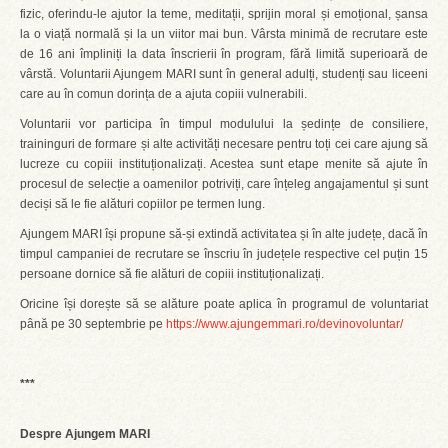
fizic, oferindu-le ajutor la teme, meditații, sprijin moral și emoțional, șansa
la o viață normală și la un viitor mai bun. Vârsta minimă de recrutare este
de 16 ani împliniți la data înscrierii în program, fără limită superioară de
vârstă. Voluntarii Ajungem MARI sunt în general adulți, studenți sau liceeni
care au în comun dorința de a ajuta copiii vulnerabili.
Voluntarii vor participa în timpul modulului la ședințe de consiliere,
traininguri de formare și alte activități necesare pentru toți cei care ajung să
lucreze cu copiii instituționalizați. Acestea sunt etape menite să ajute în
procesul de selecție a oamenilor potriviți, care înțeleg angajamentul și sunt
deciși să le fie alături copiilor pe termen lung.
Ajungem MARI își propune să-și extindă activitatea și în alte județe, dacă în
timpul campaniei de recrutare se înscriu în județele respective cel puțin 15
persoane dornice să fie alături de copiii instituționalizați.
Oricine își dorește să se alăture poate aplica în programul de voluntariat
până pe 30 septembrie pe
https://www.ajungemmari.ro/devinovoluntar/
***
Despre Ajungem MARI