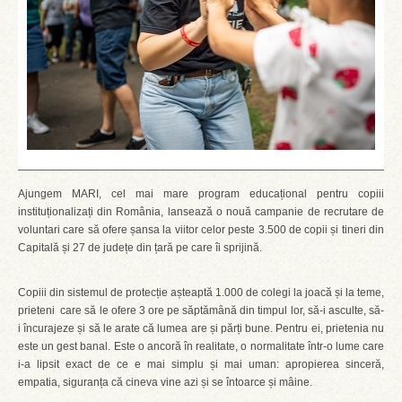
Ajungem MARI, cel mai mare program educațional pentru copiii
instituționalizați din România, lansează o nouă campanie de recrutare de
voluntari care să ofere șansa la viitor celor peste 3.500 de copii și tineri din
Capitală și 27 de județe din țară pe care îi sprijină.
Copiii din sistemul de protecție așteaptă 1.000 de colegi la joacă și la teme,
prieteni care să le ofere 3 ore pe săptămână din timpul lor, să-i asculte, să-
i încurajeze și să le arate că lumea are și părți bune. Pentru ei, prietenia nu
este un gest banal. Este o ancoră în realitate, o normalitate într-o lume care
i-a lipsit exact de ce e mai simplu și mai uman: apropierea sinceră,
empatia, siguranța că cineva vine azi și se întoarce și mâine.