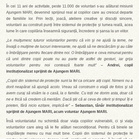
În cei 11 ani de activitate, peste 11.000 de voluntari s-au alăturat misiunii
Ajungem MARI, devenind sprijinul real al copiilor care au crescut departe
de familiile lor. Prin lecții, joacă, ateliere creative și discuții sincere,
voluntarii au construit punți între sistemul de protecție și lumea reală, acea
lume în care copilăria înseamnă siguranță, încredere și șansa la un viitor.
„Le mulţumesc tuturor voluntarilor pentru că vin şi ne ajută la teme, ne
învaţă o mulţime de lucruri interesante, ne ajută să ne descărcăm şi au câte
o îmbrăţişare pentru fiecare dintre noi. O îmbrăţişare e ceva minunat pentru
că unii dintre copii poate nu au parte de astfel de gesturi, iar grija
voluntarilor pentru noi contează foarte mult”
–
Andrei, copil
instituționalizat sprijinit de Ajungem MARI.
„Copiii din sistemul de protecție sunt la fel ca oricare alți copii. Nimeni nu a
dorit neapărat să ajungă acolo. Vreau să construim o viaţă de folos şi să
avem curaj să visăm la o casă, la o familie. Cu toții ne dorim asta, doar că
ne e frică să credem că merităm. Dacă știi că ai ceva de oferit și timpul îți e
prieten, fără nicio ezitare, implică-te”
– Sebastian, tânăr instituționalizat
sprijinit de Ajungem MARI, acum voluntar Ajungem MARI.
Însă voluntariatul nu schimbă doar viața copiilor vulnerabili, ci și viața
voluntarilor care aleg să le fie alături necondiționat. Pentru că binele se
răsplătește mereu cu mai mult bine. Copiii din sistemul de protecție le