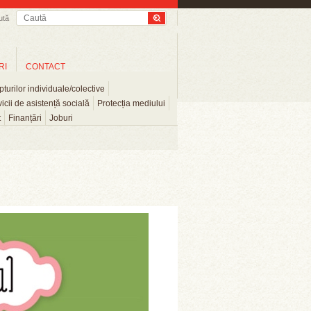
ută
RI
CONTACT
turilor individuale/colective
icii de asistență socială
Protecția mediului
t
Finanțări
Joburi