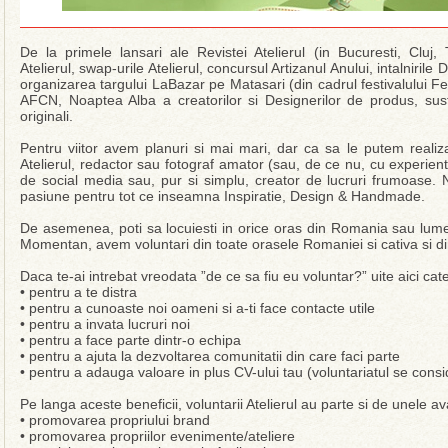
De la primele lansari ale Revistei Atelierul (in Bucuresti, Cluj, 
Atelierul, swap-urile Atelierul, concursul Artizanul Anului, intalnirile 
organizarea targului LaBazar pe Matasari (din cadrul festivalului Fe
AFCN, Noaptea Alba a creatorilor si Designerilor de produs, sust
originali.
Pentru viitor avem planuri si mai mari, dar ca sa le putem realiza
Atelierul, redactor sau fotograf amator (sau, de ce nu, cu experie
de social media sau, pur si simplu, creator de lucruri frumoase.
pasiune pentru tot ce inseamna Inspiratie, Design & Handmade.
De asemenea, poti sa locuiesti in orice oras din Romania sau lume
Momentan, avem voluntari din toate orasele Romaniei si cativa si di
Daca te-ai intrebat vreodata ”de ce sa fiu eu voluntar?” uite aici cat
• pentru a te distra
• pentru a cunoaste noi oameni si a-ti face contacte utile
• pentru a invata lucruri noi
• pentru a face parte dintr-o echipa
• pentru a ajuta la dezvoltarea comunitatii din care faci parte
• pentru a adauga valoare in plus CV-ului tau (voluntariatul se con
Pe langa aceste beneficii, voluntarii Atelierul au parte si de unele av
• promovarea propriului brand
• promovarea propriilor evenimente/ateliere