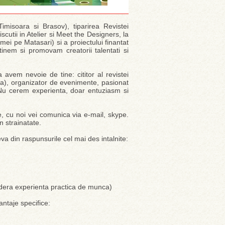
Timisoara si Brasov), tiparirea Revistei
Discutii in Atelier si Meet the Designers, la
mei pe Matasari) si a proiectului finantat
inem si promovam creatorii talentati si
 avem nevoie de tine: cititor al revistei
nta), organizator de evenimente, pasionat
 Nu cerem experienta, doar entuziasm si
, cu noi vei comunica via e-mail, skype.
n strainatate.
eva din raspunsurile cel mai des intalnite:
sidera experienta practica de munca)
antaje specifice: