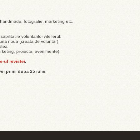
, handmade, fotografie, marketing etc.
ilitatile voluntarilor Atelierul:
tr-una noua (creata de voluntar)
stea
arketing, proiecte, evenimente)
e-ul revistei
.
vei primi dupa 25 iulie.