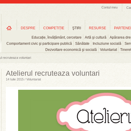
Contul meu
Ca
DESPRE
COMPETIȚIE
ŞTIRI
RESURSE
PARTENE
Educație, învățământ, cercetare
Artă şi cultură
Apărarea drep
Comportament civic şi participare publică
Sănătate
Incluziune socială
Serv
Dezvoltare economică şi socială
Voluntariat
Tinere
rul recruteaza voluntari
Atelierul recruteaza voluntari
14 Iulie 2015 / Voluntariat