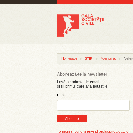
Homepage
ȘTIRI
Voluntariat
Atelie
Abonează-te la newsletter
Lasă-ne adresa de email
și fii primul care află noutățile.
E-mail:
Abonare
Termeni și condiții privind prelucrarea datelor