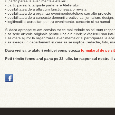
• participarea la evenimentele Atelierul
• participarea la targurile partenere Atelierului
• posibilitatea de a afla cum functioneaza o revista
• posibilitatea de a organiza evenimente/ateliere sau alte proiecte
• posibilitatea de a cunoaste domenii creative ca: jurnalism, design
• legitimatii si acreditari pentru evenimente, concerte si nu numai
Si daca aproape te-am convins tot ce mai trebuie sa stii sunt responsab
• sa scrie articole originale pentru una din rubricile Atelierul sau in
• sa ofere ajutor la organizarea evenimentelor si participarea la ace
• sa aleaga un departament in care sa se implice (redactie, foto, m
Daca vrei sa te alaturi echipei completeaza
formularul de pe sit
Poti trimite formularul pana pe 22 iulie, iar raspunsul nostru il 