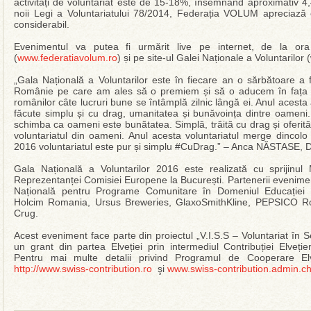
activități de voluntariat este de 15-18%, însemnând aproximativ 4
noii Legi a Voluntariatului 78/2014, Federația VOLUM apreciază 
considerabil.
Evenimentul va putea fi urmărit live pe internet, de la or
(
www.federatiavolum.ro
) și pe site-ul Galei Naționale a Voluntarilor 
„Gala Națională a Voluntarilor este în fiecare an o sărbătoare a 
Românie pe care am ales să o premiem și să o aducem în fața pub
românilor câte lucruri bune se întâmplă zilnic lângă ei. Anul acesta
făcute simplu și cu drag, umanitatea și bunăvoința dintre oameni.
schimba ca oameni este bunătatea. Simplă, trăită cu drag și oferit
voluntariatul din oameni. Anul acesta voluntariatul merge dincolo
2016 voluntariatul este pur și simplu #CuDrag.” – Anca NĂSTASE, 
Gala Națională a Voluntarilor 2016 este realizată cu sprijinul Mi
Reprezentanței Comisiei Europene la București. Partenerii evenime
Națională pentru Programe Comunitare în Domeniul Educației 
Holcim Romania, Ursus Breweries, GlaxoSmithKline, PEPSICO Rom
Crug.
Acest eveniment face parte din proiectul „V.I.S.S – Voluntariat în Ser
un grant din partea Elveției prin intermediul Contribuției Elve
Pentru mai multe detalii privind Programul de Cooperare Elv
http://www.swiss-contribution.ro
şi
www.swiss-contribution.admin.c