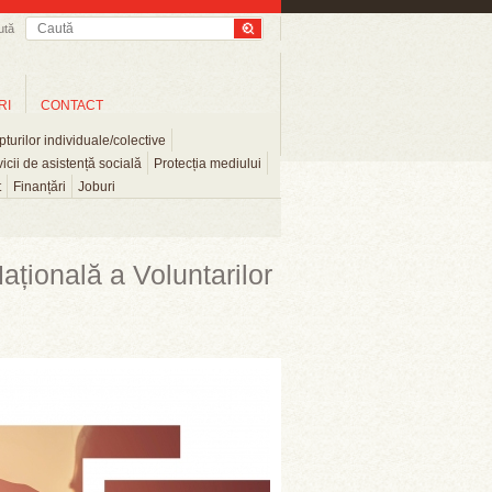
ută
RI
CONTACT
turilor individuale/colective
icii de asistență socială
Protecția mediului
t
Finanțări
Joburi
ațională a Voluntarilor