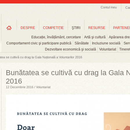
Contul meu
Ca
DESPRE
COMPETIȚIE
ŞTIRI
RESURSE
PARTENE
Educație, învățământ, cercetare
Artă şi cultură
Apărarea drep
Comportament civic şi participare publică
Sănătate
Incluziune socială
Serv
Dezvoltare economică şi socială
Voluntariat
Tinere
tea se cultivă cu drag la Gala Națională a Voluntarilor 2016
Bunătatea se cultivă cu drag la Gala N
2016
12 Decembrie 2016 / Voluntariat