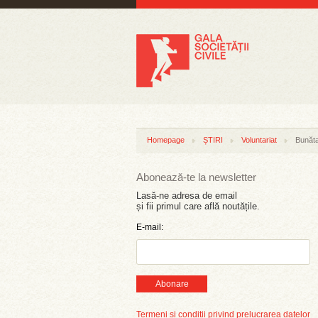
Homepage
ȘTIRI
Voluntariat
Bunăta
Abonează-te la newsletter
Lasă-ne adresa de email
și fii primul care află noutățile.
E-mail:
Abonare
Termeni și condiții privind prelucrarea datelor