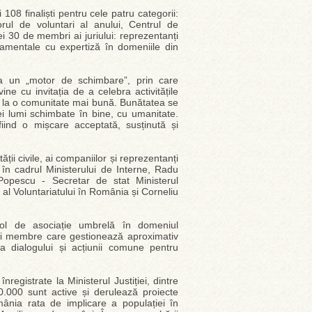
i 108 finaliști pentru cele patru categorii:
orul de voluntari al anului, Centrul de
cei 30 de membri ai juriului: reprezentanți
ernamentale cu expertiză în domeniile din
 ca un „motor de schimbare”, prin care
ne cu invitația de a celebra activitățile
bui la o comunitate mai bună. Bunătatea se
ei lumi schimbate în bine, cu umanitate.
fiind o mișcare acceptată, susținută și
ății civile, ai companiilor și reprezentanți
t în cadrul Ministerului de Interne, Radu
 Popescu - Secretar de stat Ministerul
al Voluntariatului în România și Corneliu
ol de asociație umbrelă în domeniul
ații membre care gestionează aproximativ
a dialogului și acțiunii comune pentru
egistrate la Ministerul Justiției, dintre
0.000 sunt active și derulează proiecte
ânia rata de implicare a populației în