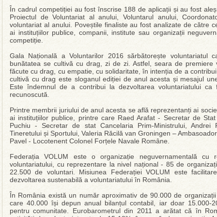
În cadrul competiției au fost înscrise 188 de aplicații și au fost aleș
Proiectul de Voluntariat al anului, Voluntarul anului, Coordonat
voluntariat al anului. Poveștile finaliste au fost analizate de către 
ai instituțiilor publice, companii, institute sau organizații neguv
competiție.
Gala Națională a Voluntarilor 2016 sărbătorește voluntariatul
bunătatea se cultivă cu drag, zi de zi. Astfel, seara de premiere vi
făcute cu drag, cu empatie, cu solidaritate, în intenția de a contri
cultivă cu drag este sloganul ediției de anul acesta și mesajul un
Este îndemnul de a contribui la dezvoltarea voluntariatului ca 
recunoscută.
Printre membrii juriului de anul acesta se află reprezentanți ai societ
ai instituțiilor publice, printre care Raed Arafat - Secretar de Sta
Puchiu - Secretar de stat Cancelaria Prim-Ministrului, Andrei
Tineretului și Sportului, Valeria Răcilă van Groningen – Ambasoador 
Pavel - Locotenent Colonel Forțele Navale Române.
Federația VOLUM este o organizație neguvernamentală cu r
voluntariatului, cu reprezentare la nivel național - 85 de organiz
22.500 de voluntari. Misiunea Federației VOLUM este facilitare
dezvoltarea sustenabilă a voluntariatului în România.
În România există un număr aproximativ de 90.000 de organizații înr
care 40.000 își depun anual bilanțul contabil, iar doar 15.000-2
pentru comunitate. Eurobarometrul din 2011 a arătat că în Rom