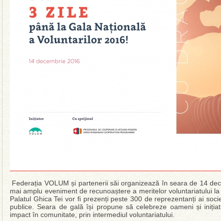
Federația VOLUM și partenerii săi organizează în seara de 14 dece
mai amplu eveniment de recunoaștere a meritelor voluntariatului la 
Palatul Ghica Tei vor fi prezenți peste 300 de reprezentanți ai societăți
publice. Seara de gală își propune să celebreze oameni și iniți
impact în comunitate, prin intermediul voluntariatului.