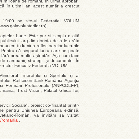
,4 milioane de români. În urma aprobării
că în ultimii ani acest număr a crescut
a 19:00 pe site-ul Federației VOLUM
(www.galavoluntarilor.ro).
faptelor bune. Este pur și simplu o altă
licului larg din dorința de a le arăta
 aducem în lumina reflectoarelor lucrurile
 Pentru că singurul lucru care ne poate
ă fără prea multe așteptări. Așa cum face
 de campanii, strategii și documente. În
Director Executiv Federația VOLUM.
nisterul Tineretului și Sportului și al
ntului: Raiffeisen Bank România, Agenția
și Formării Profesionale (ANPCDEFP),
ânia, Trust Vision, Palatul Ghica Tei,
vicii Sociale”, proiect co-finanțat printr-
țiene pentru Uniunea Europeană extinsă.
eţiano-Român, vă invităm să vizitați
h/romania
.