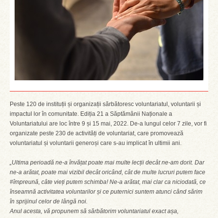
Peste 120 de instituții și organizații sărbătoresc voluntariatul, voluntarii și
impactul lor în comunitate. Ediția 21 a Săptămânii Naționale a
Voluntariatului are loc între 9 și 15 mai, 2022. De-a lungul celor 7 zile, vor fi
organizate peste 230 de activități de voluntariat, care promovează
voluntariatul și voluntarii generoși care s-au implicat în ultimii ani.
„Ultima perioadă ne-a învățat poate mai multe lecții decât ne-am dorit. Dar
ne-a arătat, poate mai vizibil decât oricând, cât de multe lucruri putem face
#împreună, câte vieți putem schimba! Ne-a arătat, mai clar ca niciodată, ce
înseamnă activitatea voluntarilor și ce puternici suntem atunci când sărim
în sprijinul celor de lângă noi.
Anul acesta, vă propunem să sărbătorim voluntariatul exact așa,