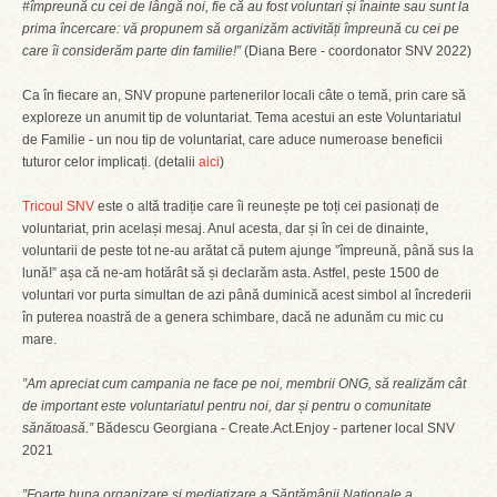
#împreună cu cei de lângă noi, fie că au fost voluntari și înainte sau sunt la
prima încercare: vă propunem să organizăm activități împreună cu cei pe
care îi considerăm parte din familie!”
(Diana Bere - coordonator SNV 2022)
Ca în fiecare an, SNV propune partenerilor locali câte o temă, prin care să
exploreze un anumit tip de voluntariat. Tema acestui an este Voluntariatul
de Familie - un nou tip de voluntariat, care aduce numeroase beneficii
tuturor celor implicați. (detalii
aici
)
Tricoul SNV
este o altă tradiție care îi reunește pe toți cei pasionați de
voluntariat, prin același mesaj. Anul acesta, dar și în cei de dinainte,
voluntarii de peste tot ne-au arătat că putem ajunge ”împreună, până sus la
lună!” așa că ne-am hotărât să și declarăm asta. Astfel, peste 1500 de
voluntari vor purta simultan de azi până duminică acest simbol al încrederii
în puterea noastră de a genera schimbare, dacă ne adunăm cu mic cu
mare.
”Am apreciat cum campania ne face pe noi, membrii ONG, să realizăm cât
de important este voluntariatul pentru noi, dar și pentru o comunitate
sănătoasă.”
Bădescu Georgiana - Create.Act.Enjoy - partener local SNV
2021
”Foarte buna organizare și mediatizare a Săptămânii Naționale a