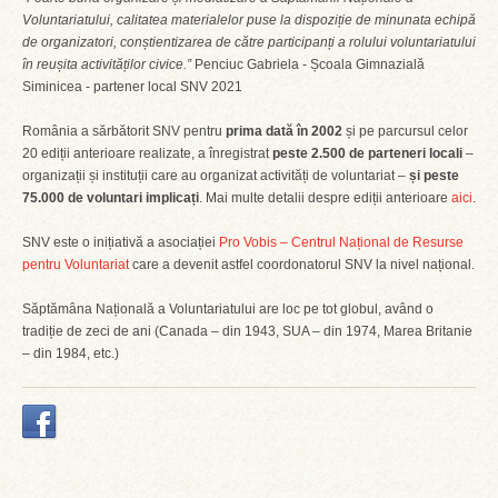
Voluntariatului, calitatea materialelor puse la dispoziție de minunata echipă
de organizatori, conștientizarea de către participanți a rolului voluntariatului
în reușita activităților civice.”
Penciuc Gabriela - Școala Gimnazială
Siminicea - partener local SNV 2021
România a sărbătorit SNV pentru
prima dată în 2002
și pe parcursul celor
20 ediții anterioare realizate, a înregistrat
peste 2.500 de parteneri locali
–
organizații și instituții care au organizat activități de voluntariat –
și peste
75.000 de voluntari implicați
. Mai multe detalii despre ediții anterioare
aici
.
SNV este o inițiativă a asociației
Pro Vobis – Centrul Național de Resurse
pentru Voluntariat
care a devenit astfel coordonatorul SNV la nivel național.
Săptămâna Națională a Voluntariatului are loc pe tot globul, având o
tradiție de zeci de ani (Canada – din 1943, SUA – din 1974, Marea Britanie
– din 1984, etc.)