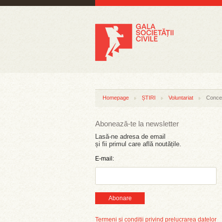
Homepage
ȘTIRI
Voluntariat
Concer
Abonează-te la newsletter
Lasă-ne adresa de email
și fii primul care află noutățile.
E-mail:
Abonare
Termeni și condiții privind prelucrarea datelor