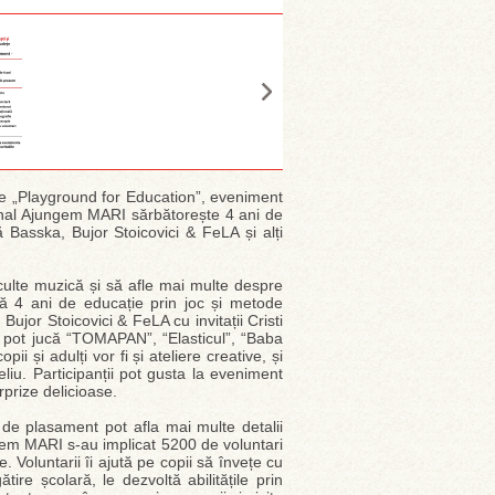
iție „Playground for Education”, eveniment
ional Ajungem MARI sărbătorește 4 ani de
tă Basska, Bujor Stoicovici & FeLA și alți
asculte muzică și să afle mai multe despre
ă 4 ani de educație prin joc și metode
ujor Stoicovici & FeLA cu invitații Cristi
 se pot jucă “TOMAPAN”, “Elasticul”, “Baba
pii și adulți vor fi și ateliere creative, și
liu. Participanții pot gusta la eveniment
urprize delicioase.
e de plasament pot afla mai multe detalii
ungem MARI s-au implicat 5200 de voluntari
e. Voluntarii îi ajută pe copii să învețe cu
ire școlară, le dezvoltă abilitățile prin