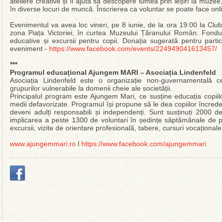
ateliere creative și îi ajută să descopere lumea prin ieșiri la muzee, 
în diverse locuri de muncă. Înscrierea ca voluntar se poate face onl
Evenimentul va avea loc vineri, pe 8 iunie, de la ora 19:00 la Club
zona Piața Victoriei, în curtea Muzeului Țăranului Român. Fonduril
educative și excursii pentru copii. Donația sugerată pentru parti
eveniment -
https://www.facebook.com/events/224949041613457/
***
Programul educațional Ajungem MARI – Asociația Lindenfeld
Asociația Lindenfeld este o organizație non-guvernamentală ce
grupurilor vulnerabile la domenii cheie ale societății.
Principalul program este Ajungem Mari, ce susține educația copiilo
medii defavorizate. Programul își propune să le dea copiilor încredere
deveni adulți responsabili și independenți. Sunt susținuți 2000 d
implicarea a peste 1300 de voluntari în ședințe săptămânale de preg
excursii, vizite de orientare profesională, tabere, cursuri vocațional
www.ajungemmari.ro
l
https://www.facebook.com/ajungemmari