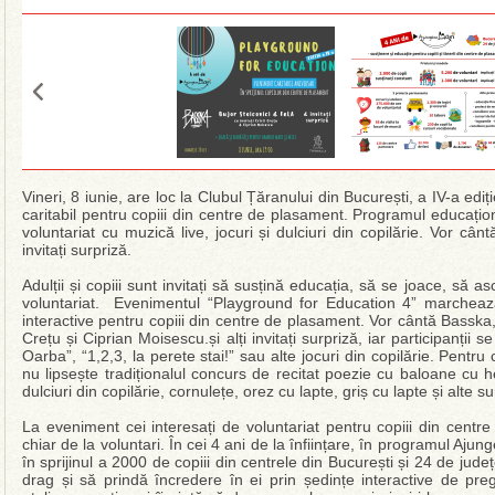
Vineri, 8 iunie, are loc la Clubul Țăranului din București, a IV-a ed
caritabil pentru copiii din centre de plasament. Programul educaț
voluntariat cu muzică live, jocuri și dulciuri din copilărie. Vor cân
invitați surpriză.
Adulții și copiii sunt invitați să susțină educația, să se joace, să 
voluntariat. Evenimentul “Playground for Education 4” marcheaz
interactive pentru copiii din centre de plasament. Vor cântă Basska, B
Crețu și Ciprian Moisescu.și alți invitați surpriză, iar participanții
Oarba”, “1,2,3, la perete stai!” sau alte jocuri din copilărie. Pentru co
nu lipsește tradiționalul concurs de recitat poezie cu baloane cu he
dulciuri din copilărie, cornulețe, orez cu lapte, griș cu lapte și alte s
La eveniment cei interesați de voluntariat pentru copiii din centr
chiar de la voluntari. În cei 4 ani de la înființare, în programul Aj
în sprijinul a 2000 de copiii din centrele din București și 24 de județ
drag și să prindă încredere în ei prin ședințe interactive de pregăt