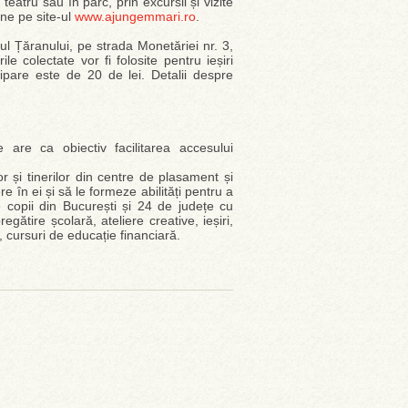
teatru sau în parc, prin excursii și vizite
ine pe site-ul
www.ajungemmari.ro
.
ul Țăranului, pe strada Monetăriei nr. 3,
e colectate vor fi folosite pentru ieșiri
cipare este de 20 de lei. Detalii despre
 are ca obiectiv facilitarea accesului
r și tinerilor din centre de plasament și
 în ei și să le formeze abilități pentru a
e copii din București și 24 de județe cu
ătire școlară, ateliere creative, ieșiri,
e, cursuri de educație financiară.