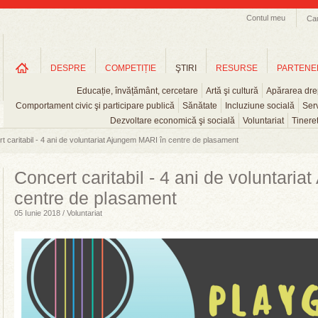
Contul meu
Ca
DESPRE
COMPETIȚIE
ŞTIRI
RESURSE
PARTENE
Educație, învățământ, cercetare
Artă şi cultură
Apărarea drep
Comportament civic şi participare publică
Sănătate
Incluziune socială
Serv
Dezvoltare economică şi socială
Voluntariat
Tinere
t caritabil - 4 ani de voluntariat Ajungem MARI în centre de plasament
Concert caritabil - 4 ani de voluntari
centre de plasament
05 Iunie 2018 / Voluntariat