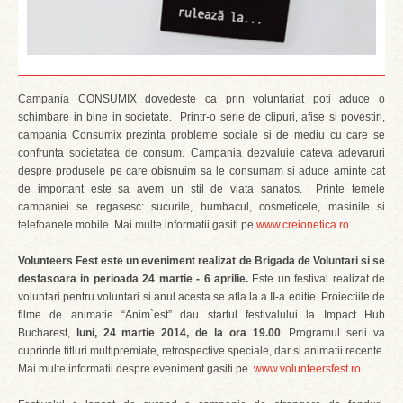
Campania CONSUMIX dovedeste ca prin voluntariat poti aduce o
schimbare in bine in societate. Printr-o serie de clipuri, afise si povestiri,
campania Consumix prezinta probleme sociale si de mediu cu care se
confrunta societatea de consum. Campania dezvaluie cateva adevaruri
despre produsele pe care obisnuim sa le consumam si aduce aminte cat
de important este sa avem un stil de viata sanatos. Printe temele
campaniei se regasesc: sucurile, bumbacul, cosmeticele, masinile si
telefoanele mobile. Mai multe informatii gasiti pe
www.creionetica.ro
.
Volunteers Fest este un eveniment realizat de Brigada de Voluntari si se
desfasoara in perioada 24 martie - 6 aprilie.
Este un festival realizat de
voluntari pentru voluntari si anul acesta se afla la a II-a editie. Proiectiile de
filme de animatie “Anim`est” dau startul festivalului la Impact Hub
Bucharest,
luni, 24 martie 2014, de la ora 19.00
. Programul serii va
cuprinde titluri multipremiate, retrospective speciale, dar si animatii recente.
Mai multe informatii despre eveniment gasiti pe
www.volunteersfest.ro
.